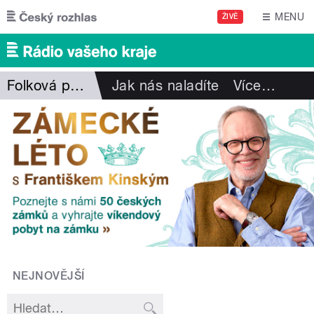
Přejít k hlavnímu obsahu
MENU
ŽIVĚ
Folková pohlazení
Jak nás naladíte
Více
…
NEJNOVĚJŠÍ