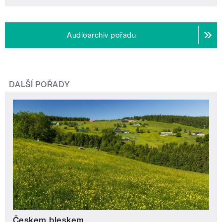
Audioarchiv pořadu
DALŠÍ POŘADY
Českem bleskem