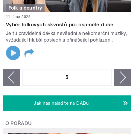
Folk a country
11. únor 2025
Výběr folkových skvostů pro osamělé duše
Je tu pravidelná dávka nevšední a nekomerční muziky,
vyžadující hlubší poslech a přinášející pohlazení.
STRÁNKY
5
n
zí
Jak nás naladíte na DABu
O POŘADU