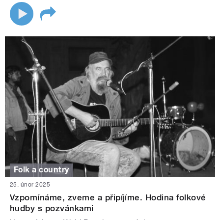
Folk a country
25. únor 2025
Vzpomínáme, zveme a připíjíme. Hodina folkové
hudby s pozvánkami