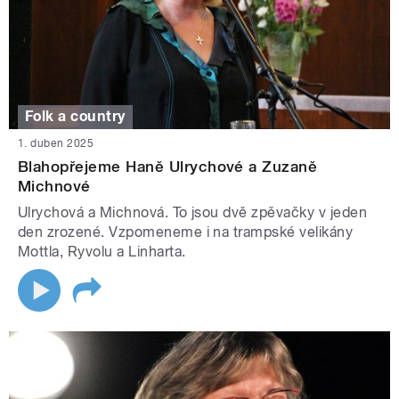
Folk a country
1. duben 2025
Blahopřejeme Haně Ulrychové a Zuzaně
Michnové
Ulrychová a Michnová. To jsou dvě zpěvačky v jeden
den zrozené. Vzpomeneme i na trampské velikány
Mottla, Ryvolu a Linharta.