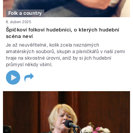
Folk a country
8. duben 2025
Špičkoví folkoví hudebníci, o kterých hudební
scéna neví
Je až neuvěřitelné, kolik zcela neznámých
amatérských souborů, skupin a písničkářů v naší zemi
hraje na skvostné úrovni, aniž by si jich hudební
průmysl někdy všiml.