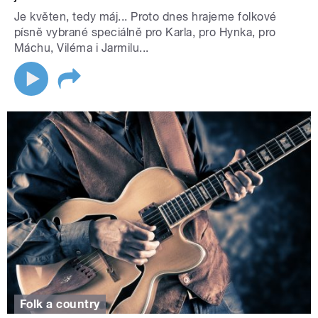
Je květen, tedy máj... Proto dnes hrajeme folkové
písně vybrané speciálně pro Karla, pro Hynka, pro
Máchu, Viléma i Jarmilu...
Folk a country