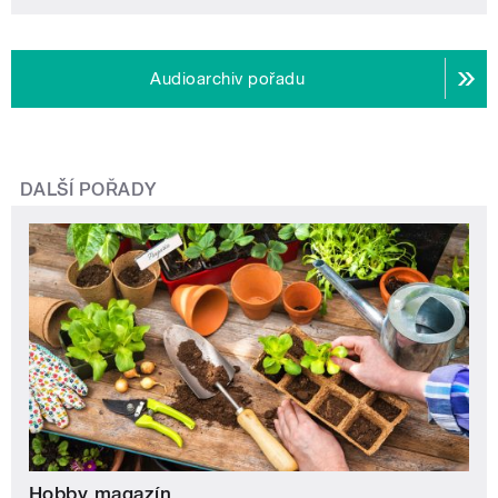
Audioarchiv pořadu
DALŠÍ POŘADY
Hobby magazín