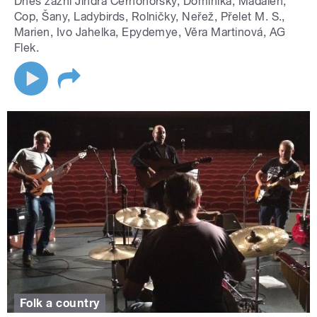
Dnes zazní Jindra Černohorský, Dominika, Madalen,
Cop, Šany, Ladybirds, Rolničky, Neřež, Přelet M. S.,
Marien, Ivo Jahelka, Epydemye, Věra Martinová, AG
Flek.
Folk a country