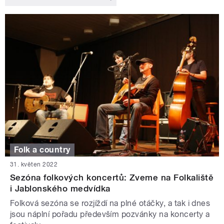
Folk a country
31. květen 2022
Sezóna folkových koncertů: Zveme na Folkaliště
i Jablonského medvídka
Folková sezóna se rozjíždí na plné otáčky, a tak i dnes
jsou náplní pořadu především pozvánky na koncerty a