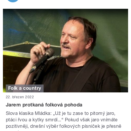
Folk a country
22. březen 2022
Jarem protkaná folková pohoda
Slova klasika Mládka: „Už je tu zase to pitomý jaro,
ptáci řvou a kytky smrdí...“ Pokud však jaro vnímáte
pozitivněji, dnešní výběr folkových písniček je přesně