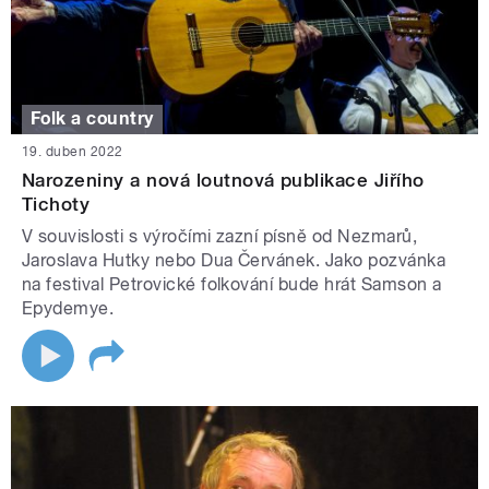
Folk a country
19. duben 2022
Narozeniny a nová loutnová publikace Jiřího
Tichoty
V souvislosti s výročími zazní písně od Nezmarů,
Jaroslava Hutky nebo Dua Červánek. Jako pozvánka
na festival Petrovické folkování bude hrát Samson a
Epydemye.