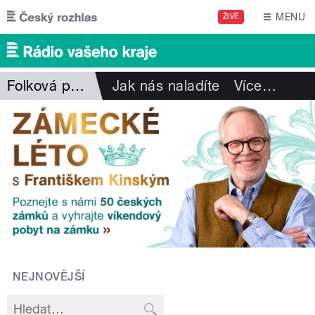
Přejít k hlavnímu obsahu
MENU
ŽIVĚ
Folková pohlazení
Jak nás naladíte
Více
…
NEJNOVĚJŠÍ