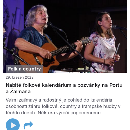
Folk a country
29. březen 2022
Nabité folkové kalendárium a pozvánky na Portu
a Žalmana
Velmi zajímavý a radostný je pohled do kalendária
osobností žánru folkové, country a trampské hudby v
těchto dnech. Některá výročí připomeneme.