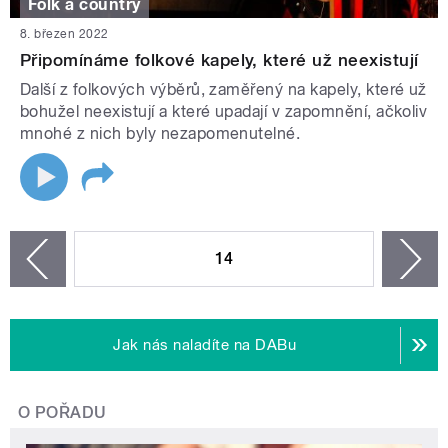
Folk a country
8. březen 2022
Připomínáme folkové kapely, které už neexistují
Další z folkových výběrů, zaměřený na kapely, které už
bohužel neexistují a které upadají v zapomnění, ačkoliv
mnohé z nich byly nezapomenutelné.
STRÁNKY
14
n
zí
Jak nás naladíte na DABu
O POŘADU