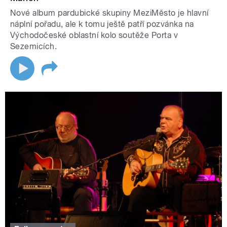
Nové album pardubické skupiny MeziMěsto je hlavní
náplní pořadu, ale k tomu ještě patří pozvánka na
Východočeské oblastní kolo soutěže Porta v
Sezemicích.