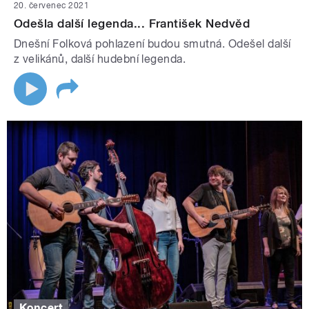
20. červenec 2021
Odešla další legenda... František Nedvěd
Dnešní Folková pohlazení budou smutná. Odešel další
z velikánů, další hudební legenda.
Koncert