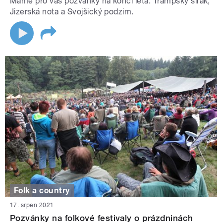
Máme pro vás pozvánky na konci léta: Trampský širák,
Jizerská nota a Svojšický podzim.
Folk a country
17. srpen 2021
Pozvánky na folkové festivaly o prázdninách