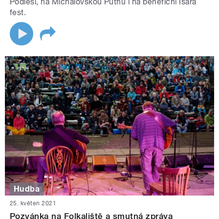
Podlesí, na Michalovskou Putnu i na benefiční Isara
fest.
Hudba
25. květen 2021
Pozvánka na Folkaliště a smutná zpráva