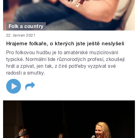
Folk a country
22. červen 2021
Hrajeme folkaře, o kterých jste ještě neslyšeli
Pro folkovou hudbu je to amatérské muzicírování
typické. Normální lide různorodých profesí, zkoušejí
hrát a zpívat, jen tak, z čiré potřeby vyzpívat své
radosti a smutky.