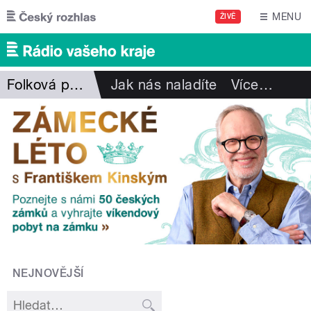
Přejít k hlavnímu obsahu
MENU
ŽIVĚ
Folková pohlazení
Jak nás naladíte
Více
…
NEJNOVĚJŠÍ