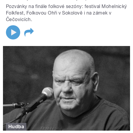
Pozvánky na finále folkové sezóny: festival Mohelnický
Folkfest, Folkovou Ohři v Sokolově i na zámek v
Čečovicích.
Hudba