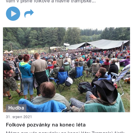
vám v písně folkové a hlavně trampské...
Hudba
31. srpen 2021
Folkové pozvánky na konec léta