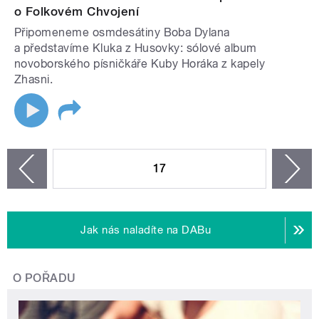
o Folkovém Chvojení
Připomeneme osmdesátiny Boba Dylana
a představíme Kluka z Husovky: sólové album
novoborského písničkáře Kuby Horáka z kapely
Zhasni.
STRÁNKY
17
n
zí
Jak nás naladíte na DABu
O POŘADU