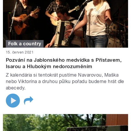
Folk a country
15. červen 2021
Pozvání na Jablonského medvídka s Přístavem,
Isarou a Hlubokým nedorozuměním
Z kalendária si tentokrát pustíme Navarovou, Maška
nebo Viktorína a druhou půlku pořadu budeme hrát dle
abecedy.