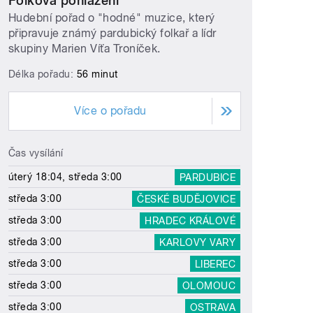
Folková pohlazení
Hudební pořad o "hodné" muzice, který
připravuje známý pardubický folkař a lídr
skupiny Marien Víťa Troníček.
Délka pořadu:
56 minut
Více o pořadu
Čas vysílání
úterý 18:04, středa 3:00
PARDUBICE
středa 3:00
ČESKÉ BUDĚJOVICE
středa 3:00
HRADEC KRÁLOVÉ
středa 3:00
KARLOVY VARY
středa 3:00
LIBEREC
středa 3:00
OLOMOUC
středa 3:00
OSTRAVA