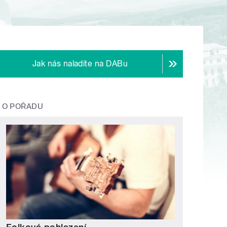
Jak nás naladíte na DABu
O POŘADU