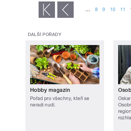
…
8
9
10
11
« první
‹ předchozí
DALŠÍ POŘADY
Hobby magazín
Osob
Pořad pro všechny, kteří se
Oskar
neradi nudí.
Osobn
regio
rozhl