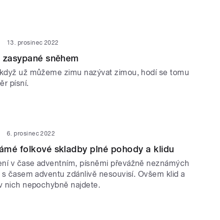
13. prosinec 2022
ě zasypané sněhem
 když už můžeme zimu nazývat zimou, hodí se tomu
ěr písní.
6. prosinec 2022
ámé folkové skladby plné pohody a klidu
ení v čase adventním, písněmi převážně neznámých
é s časem adventu zdánlivě nesouvisí. Ovšem klid a
 v nich nepochybně najdete.