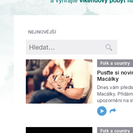
NEJNOVĚJŠÍ
Folk a country
Pusťte si nov
Macálky
Dnes vám předst
Macálky. Přidám
upozornění na st
Folk a country