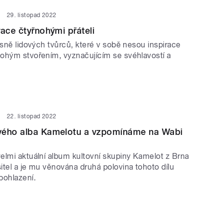
29. listopad 2022
race čtyřnohými přáteli
ísně lidových tvůrců, které v sobě nesou inspirace
ohým stvořením, vyznačujícím se svéhlavostí a
22. listopad 2022
vého alba Kamelotu a vzpomínáme na Wabi
elmi aktuální album kultovní skupiny Kamelot z Brna
itel a je mu věnována druhá polovina tohoto dílu
pohlazení.