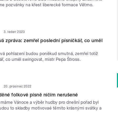
áme pozvánky na křest liberecké formace Větrno.
3. leden 2023
á zpráva: zemřel poslední písničkář, co uměl
vá pohlazení budou poněkud smutná, zemřel totiž
ář, co uměl swingovat, mistr Pepa Štross.
20. prosinec 2022
ěné folkové písně ničím nerušené
 máme Vánoce a výběr hudby pro dnešní pořad byl
udou to skladby motivovaé těmito krásnými svátky a