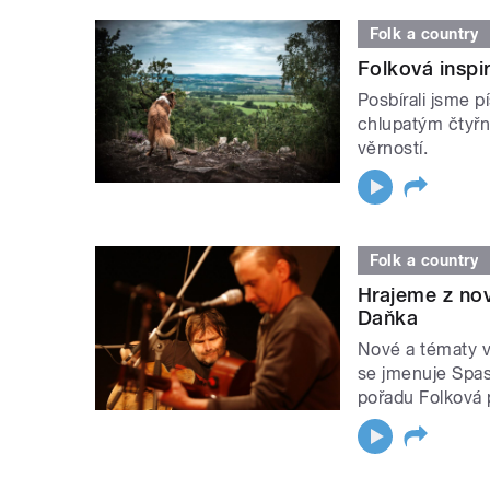
Folk a country
Folková inspi
Posbírali jsme p
chlupatým čtyřn
věrností.
Folk a country
Hrajeme z no
Daňka
Nové a tématy v
se jmenuje Spas
pořadu Folková 
STRÁNKY