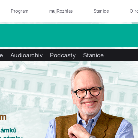
Program
mujRozhlas
Stanice
O r
te
Audioarchiv
Podcasty
Stanice