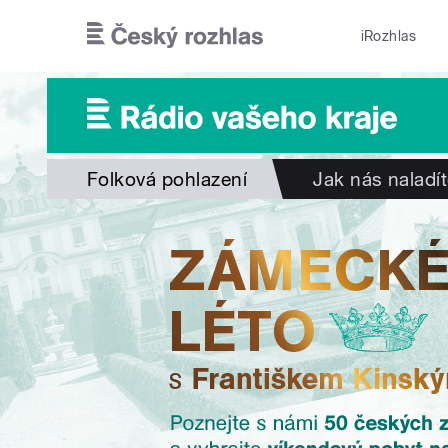
Přejít k hlavnímu obsahu
iRozhlas
Folková pohlazení
Jak nás naladí