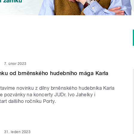
7. únor 2023
inku od brněnského hudebního mága Karla
avíme novinku z dílny brněnského hudebníka Karla
e pozvánky na koncerty JUDr. Ivo Jahelky i
art dalšího ročníku Porty.
31. leden 2023