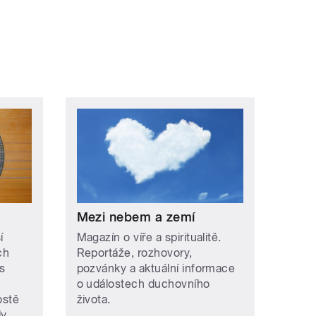
Mezi nebem a zemí
í
Magazín o víře a spiritualitě.
ch
Reportáže, rozhovory,
s
pozvánky a aktuální informace
o událostech duchovního
ostě
života.
y.