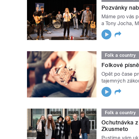
Pozvánky nabi
Máme pro vás p
a Tony Jocha, Ma
Folk a country
Folkové písně,
Opět po čase p
tajemných zákou
Folk a country
Ochutnávka z
Zkusmeto
Pustíme vám uk