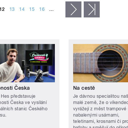
12
13
14
15
16
…
následující ›
poslední »
nosti Česka
Na cestě
 Hes představuje
Je dávnou specialitou naš
osti Česka ve vysílání
malé země, že o víkende
nálních stanic Českého
vyrážejí z měst trampové 
asu.
nabalenými usárnami,
teletinami, krosnami či pr
baťohy a směřují do přírod