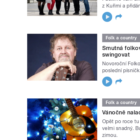
z Kuřimi a přid
Folk a country
Smutná folkov
swingovat
Novoroční Folko
poslední písničk
Folk a country
Vánočně nalad
Opět po roce tu
velmi snadný. B
zimou.