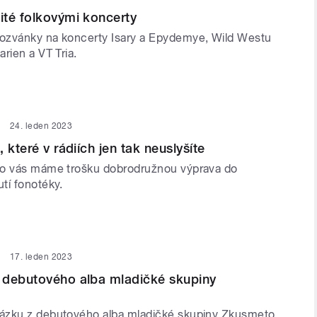
té folkovými koncerty
ozvánky na koncerty Isary a Epydemye, Wild Westu
rien a VT Tria.
24. leden 2023
 které v rádiích jen tak neuslyšíte
ro vás máme trošku dobrodružnou výprava do
tí fonotéky.
17. leden 2023
 debutového alba mladičké skupiny
ázku z debutového alba mladičké skupiny Zkusmeto