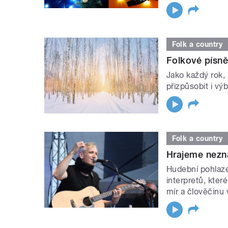
Folk a country
Folkové písn
Jako každý rok,
přizpůsobit i výb
Folk a country
Hrajeme nezn
Hudební pohlaz
interpretů, kter
mír a člověčinu