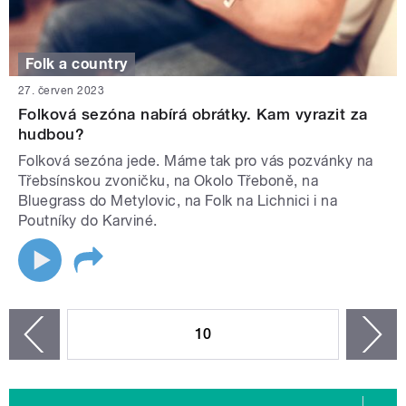
Folk a country
27. červen 2023
Folková sezóna nabírá obrátky. Kam vyrazit za
hudbou?
Folková sezóna jede. Máme tak pro vás pozvánky na
Třebsínskou zvoničku, na Okolo Třeboně, na
Bluegrass do Metylovic, na Folk na Lichnici i na
Poutníky do Karviné.
STRÁNKY
10
n
zí