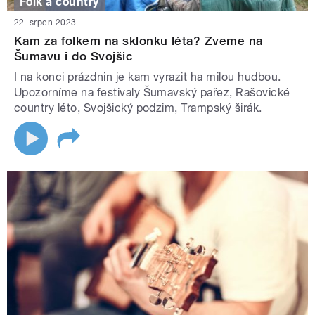
Folk a country
22. srpen 2023
Kam za folkem na sklonku léta? Zveme na
Šumavu i do Svojšic
I na konci prázdnin je kam vyrazit ha milou hudbou.
Upozorníme na festivaly Šumavský pařez, Rašovické
country léto, Svojšický podzim, Trampský širák.