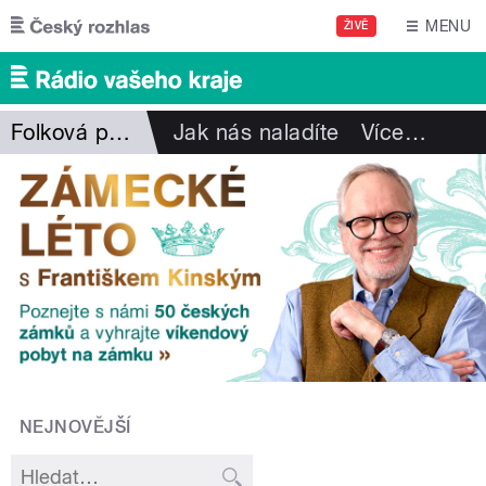
Přejít k hlavnímu obsahu
MENU
ŽIVĚ
Folková pohlazení
Jak nás naladíte
Více
…
NEJNOVĚJŠÍ