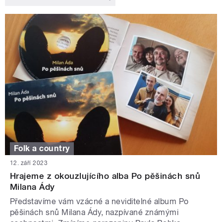
Folk a country
12. září 2023
Hrajeme z okouzlujícího alba Po pěšinách snů
Milana Ády
Představíme vám vzácné a neviditelné album Po
pěšinách snů Milana Ády, nazpívané známými