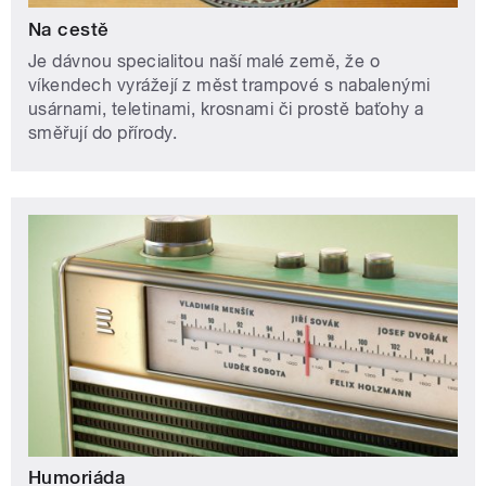
Na cestě
Je dávnou specialitou naší malé země, že o
víkendech vyrážejí z měst trampové s nabalenými
usárnami, teletinami, krosnami či prostě baťohy a
směřují do přírody.
Humoriáda