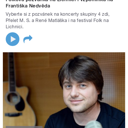
Františka Nedvěda
Vyberte si z pozvánek na koncerty skupiny 4 zdi,
Přelet M. S. a René Matláška i na festival Folk na
Lichnici.