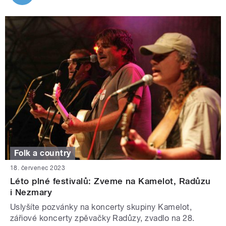
Folk a country
18. červenec 2023
Léto plné festivalů: Zveme na Kamelot, Radůzu
i Nezmary
Uslyšíte pozvánky na koncerty skupiny Kamelot,
zářiové koncerty zpěvačky Radůzy, zvadlo na 28.