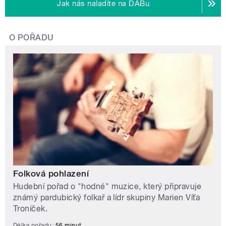
Jak nás naladíte na DABu
O POŘADU
Folková pohlazení
Hudební pořad o "hodné" muzice, který připravuje
známý pardubický folkař a lídr skupiny Marien Víťa
Troníček.
Délka pořadu:
56 minut