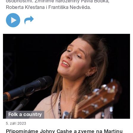
osobnostmi. Zmíníme narozeniny Pavla Bobka,
Roberta Křesťana i Františka Nedvěda.
Folk a country
5. září 2023
Připomínáme Johny Cashe a zveme na Martinu