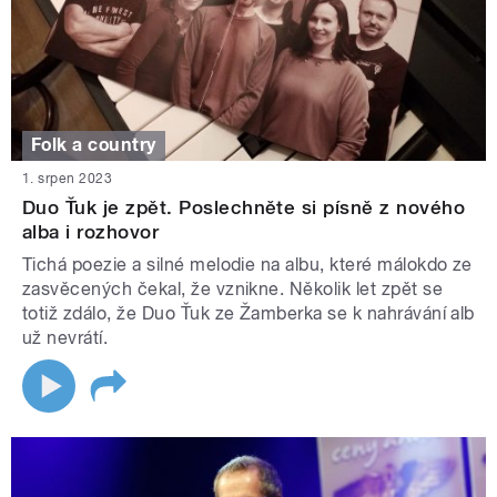
Folk a country
1. srpen 2023
Duo Ťuk je zpět. Poslechněte si písně z nového
alba i rozhovor
Tichá poezie a silné melodie na albu, které málokdo ze
zasvěcených čekal, že vznikne. Několik let zpět se
totiž zdálo, že Duo Ťuk ze Žamberka se k nahrávání alb
už nevrátí.