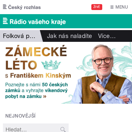
Přejít k hlavnímu obsahu
MENU
ŽIVĚ
Folková pohlazení
Jak nás naladíte
Více
…
NEJNOVĚJŠÍ