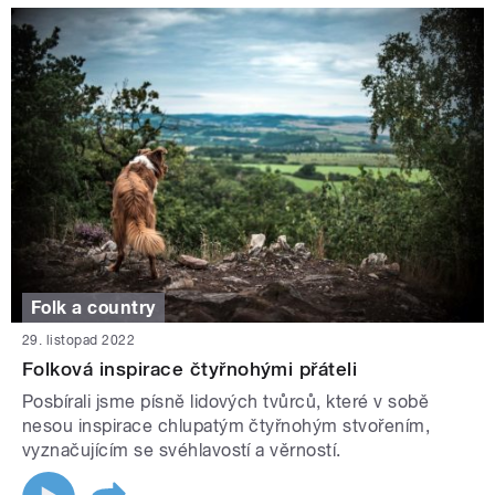
Folk a country
29. listopad 2022
Folková inspirace čtyřnohými přáteli
Posbírali jsme písně lidových tvůrců, které v sobě
nesou inspirace chlupatým čtyřnohým stvořením,
vyznačujícím se svéhlavostí a věrností.