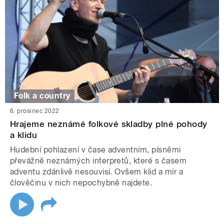
Folk a country
6. prosinec 2022
Hrajeme neznámé folkové skladby plné pohody
a klidu
Hudební pohlazení v čase adventním, písněmi
převážně neznámých interpretů, které s časem
adventu zdánlivě nesouvisí. Ovšem klid a mír a
člověčinu v nich nepochybně najdete.