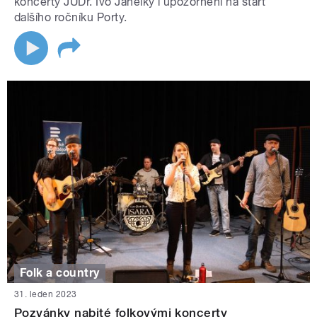
koncerty JUDr. Ivo Jahelky i upozornění na start
dalšího ročníku Porty.
Folk a country
31. leden 2023
Pozvánky nabité folkovými koncerty