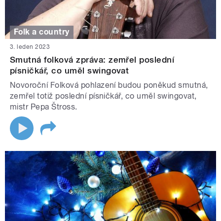
Folk a country
3. leden 2023
Smutná folková zpráva: zemřel poslední
písničkář, co uměl swingovat
Novoroční Folková pohlazení budou poněkud smutná,
zemřel totiž poslední písničkář, co uměl swingovat,
mistr Pepa Štross.