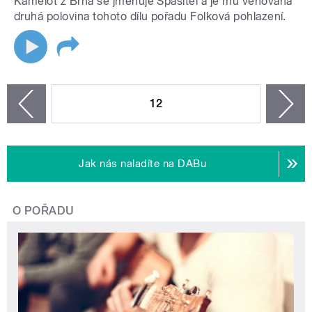
Kamelot z Brna se jmenuje Spasitel a je mu věnována
druhá polovina tohoto dílu pořadu Folková pohlazení.
STRÁNKY
12
n
zí
Jak nás naladíte na DABu
O POŘADU