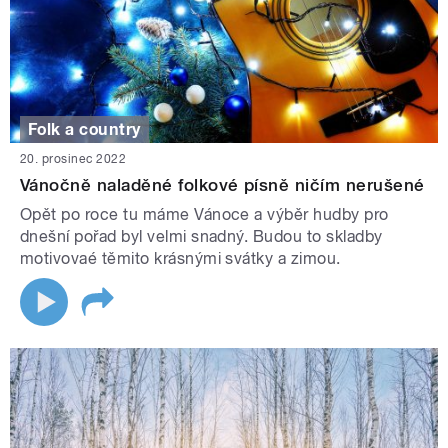
Folk a country
20. prosinec 2022
Vánočně naladěné folkové písně ničím nerušené
Opět po roce tu máme Vánoce a výběr hudby pro
dnešní pořad byl velmi snadný. Budou to skladby
motivovaé těmito krásnými svátky a zimou.