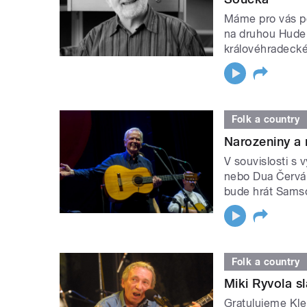
Máme pro vás p
na druhou Hude
královéhradecké
Folk a country
Narozeniny a 
V souvislosti s 
nebo Dua Červán
bude hrát Sams
Folk a country
Miki Ryvola sl
Gratulujeme Kle