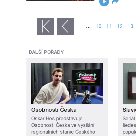
STRÁNKY
…
10
11
12
13
« první
‹ předchozí
DALŠÍ POŘADY
Osobnosti Česka
Slaví
Oskar Hes představuje
Seriál
Osobnosti Česka ve vysílání
šedesá
regionálních stanic Českého
popul