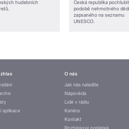
nských hudebních
Česká republika pochlubit
retů.
podobě nehmotného dědi
zapsaného na seznamu
UNESCO.
zhlas
O nás
ysílání
Jak nás naladíte
rchiv
Nápověda
sty
Lidé v rádiu
í aplikace
Kariéra
Kontakt
Rozhlasový poplatek