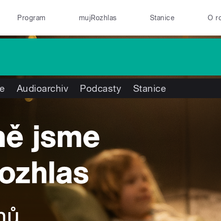
Program
mujRozhlas
Stanice
O r
te
Audioarchiv
Podcasty
Stanice