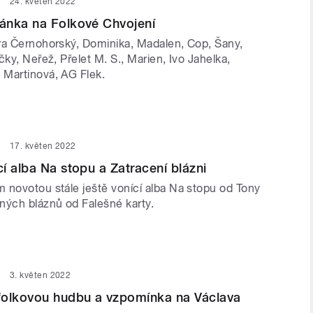
24. květen 2022
ánka na Folkové Chvojení
ra Černohorský, Dominika, Madalen, Cop, Šany,
čky, Neřež, Přelet M. S., Marien, Ivo Jahelka,
Martinová, AG Flek.
17. květen 2022
í alba Na stopu a Zatracení blázni
 novotou stále ještě vonící alba Na stopu od Tony
ných bláznů od Falešné karty.
3. květen 2022
folkovou hudbu a vzpomínka na Václava