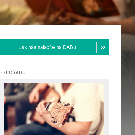
Jak nás naladíte na DABu
O POŘADU