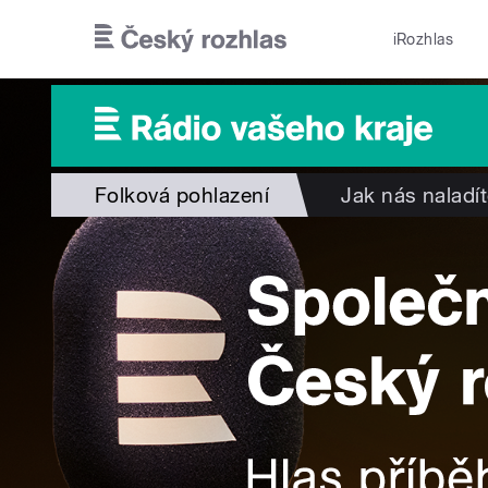
Přejít k hlavnímu obsahu
iRozhlas
Folková pohlazení
Jak nás naladí