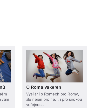
onů
O Roma vakeren
erém
Vysílání o Romech pro Romy,
á vám
ale nejen pro ně… i pro širokou
veřejnost.