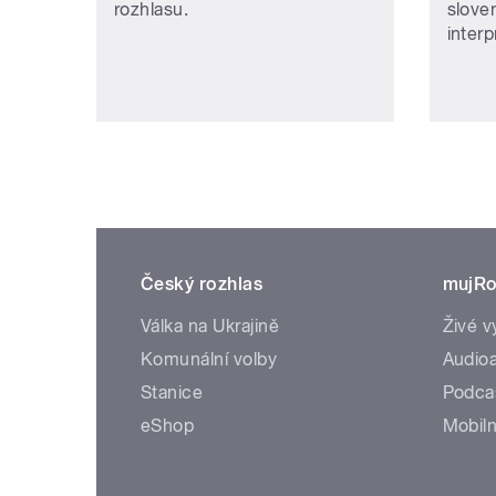
rozhlasu.
slove
interp
Český rozhlas
mujRo
Válka na Ukrajině
Živé v
Komunální volby
Audioa
Stanice
Podca
eShop
Mobiln