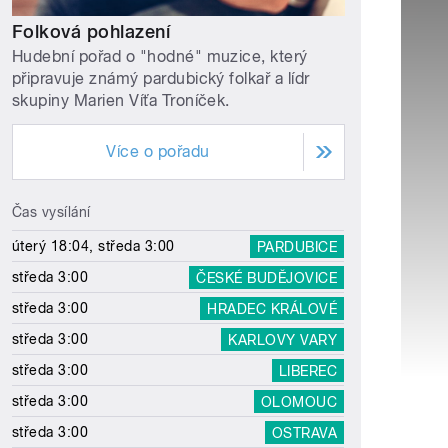
Folková pohlazení
Hudební pořad o "hodné" muzice, který
připravuje známý pardubický folkař a lídr
skupiny Marien Víťa Troníček.
Více o pořadu
Čas vysílání
úterý 18:04, středa 3:00
PARDUBICE
středa 3:00
ČESKÉ BUDĚJOVICE
středa 3:00
HRADEC KRÁLOVÉ
středa 3:00
KARLOVY VARY
středa 3:00
LIBEREC
středa 3:00
OLOMOUC
středa 3:00
OSTRAVA