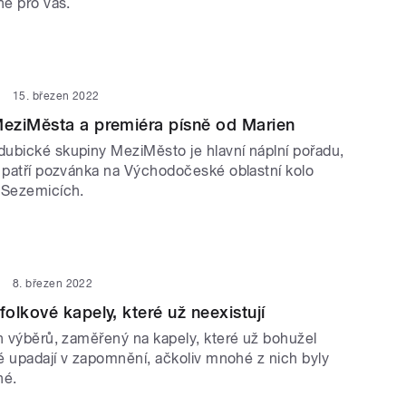
ně pro vás.
15. březen 2022
eziMěsta a premiéra písně od Marien
ubické skupiny MeziMěsto je hlavní náplní pořadu,
ě patří pozvánka na Východočeské oblastní kolo
 Sezemicích.
8. březen 2022
olkové kapely, které už neexistují
ch výběrů, zaměřený na kapely, které už bohužel
ré upadají v zapomnění, ačkoliv mnohé z nich byly
né.