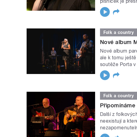
písniček je přes
Folk a country
Nové album M
Nové album pard
ale k tomu ješt
soutěže Porta v
Folk a country
Připomínáme f
Další z folkový
neexistují a kte
nezapomenutel