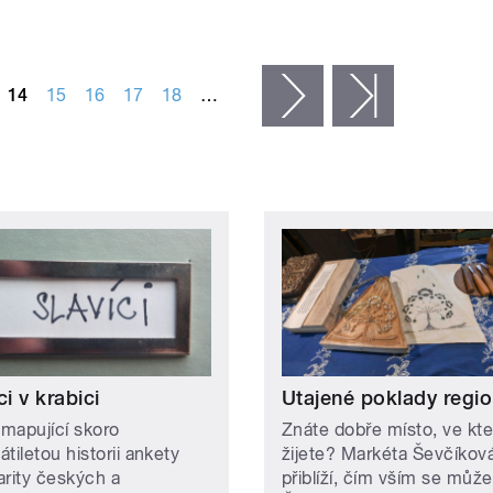
14
15
16
17
18
…
následující ›
poslední »
ci v krabici
Utajené poklady regi
 mapující skoro
Znáte dobře místo, ve kt
tiletou historii ankety
žijete? Markéta Ševčíkov
arity českých a
přiblíží, čím vším se může