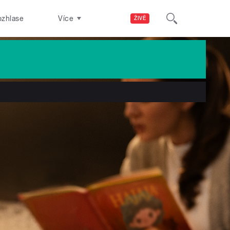
ozhlase
Více
ŽIVĚ