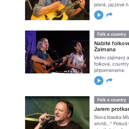
písně, jazzové h
Folk a country
Nabité folkov
Žalmana
Velmi zajímavý a
folkové, countr
připomeneme.
Folk a country
Jarem protka
Slova klasika Ml
smrdí...“ Pokud 