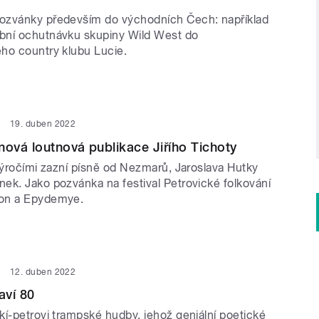
ozvánky především do východních Čech: například
bní ochutnávku skupiny Wild West do
ho country klubu Lucie.
19. duben 2022
nová loutnová publikace Jiřího Tichoty
výročími zazní písně od Nezmarů, Jaroslava Hutky
ek. Jako pozvánka na festival Petrovické folkování
on a Epydemye.
12. duben 2022
aví 80
kí-petrovi trampské hudby, jehož geniální poetické