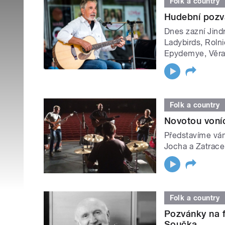
Folk a country
Hudební pozv
Dnes zazní Jind
Ladybirds, Rolni
Epydemye, Věra 
Folk a country
Novotou voníc
Představíme vám
Jocha a Zatrace
Folk a country
Pozvánky na 
Součka