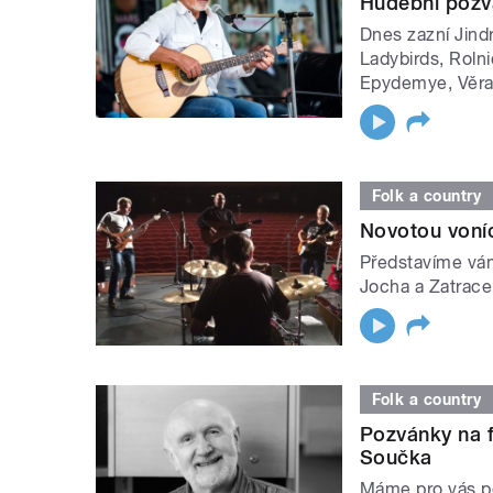
Hudební pozv
Dnes zazní Jind
Ladybirds, Rolni
Epydemye, Věra 
Folk a country
Novotou voníc
Představíme vám
Jocha a Zatrace
Folk a country
Pozvánky na 
Součka
Máme pro vás p