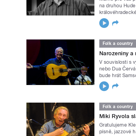
na druhou Hude
královéhradecké
Folk a country
Narozeniny a 
V souvislosti s 
nebo Dua Červán
bude hrát Sams
Folk a country
Miki Ryvola sl
Gratulujeme Kle
písně, jazzové h