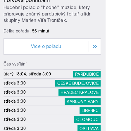
Folková pohlazení
Hudební pořad o "hodné" muzice, který
připravuje známý pardubický folkař a lídr
skupiny Marien Víťa Troníček.
Délka pořadu:
56 minut
Více o pořadu
Čas vysílání
úterý 18:04, středa 3:00
PARDUBICE
středa 3:00
ČESKÉ BUDĚJOVICE
středa 3:00
HRADEC KRÁLOVÉ
středa 3:00
KARLOVY VARY
středa 3:00
LIBEREC
středa 3:00
OLOMOUC
středa 3:00
OSTRAVA