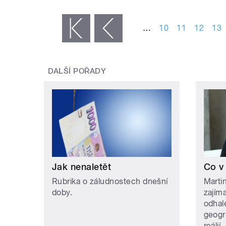
STRÁNKY
…
10
11
12
13
« první
‹ předchozí
DALŠÍ POŘADY
Jak nenaletět
Co v
Rubrika o záludnostech dnešní
Martin
doby.
zajím
odhale
geogr
reálií.