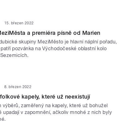
15. březen 2022
eziMěsta a premiéra písně od Marien
ubické skupiny MeziMěsto je hlavní náplní pořadu,
ě patří pozvánka na Východočeské oblastní kolo
 Sezemicích.
8. březen 2022
olkové kapely, které už neexistují
ch výběrů, zaměřený na kapely, které už bohužel
ré upadají v zapomnění, ačkoliv mnohé z nich byly
né.