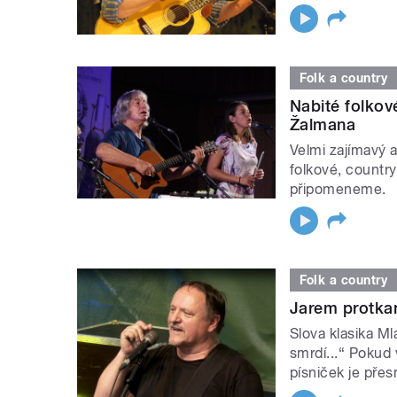
Folk a country
Nabité folkov
Žalmana
Velmi zajímavý a
folkové, countr
připomeneme.
Folk a country
Jarem protka
Slova klasika Ml
smrdí...“ Pokud 
písniček je přes