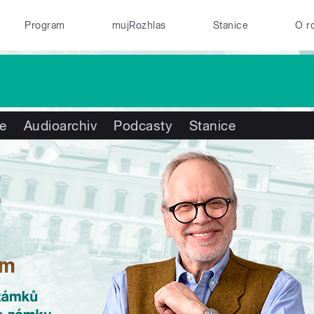
Program
mujRozhlas
Stanice
O r
te
Audioarchiv
Podcasty
Stanice