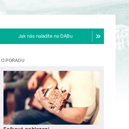
Jak nás naladíte na DABu
O POŘADU