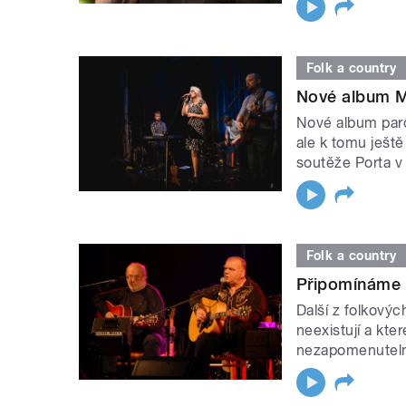
Folk a country
Nové album M
Nové album pard
ale k tomu ješt
soutěže Porta v
Folk a country
Připomínáme f
Další z folkový
neexistují a kte
nezapomenutel