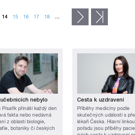
14
15
16
17
18
…
následující ›
poslední »
 učebnicích nebylo
Cesta k uzdravení
 Písařík přináší každý den
Příběhy medicíny podle
avá fakta nebo nedávná
skutečných událostí s př
ní z oblasti biologie,
lékaři Česka. Hlavní linkou
afie, botaniky či českých
pořadu jsou příběhy pacie
jejich cesta k uzdravení 