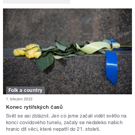
Folk a country
1. březen 2022
Konec rytířských časů
Svět se asi zbláznil. Jen co jsme začali vidět světlo na
konci covidového tunelu, začaly se nedaleko našich
hranic dít věci, které nepatří do 21. století.