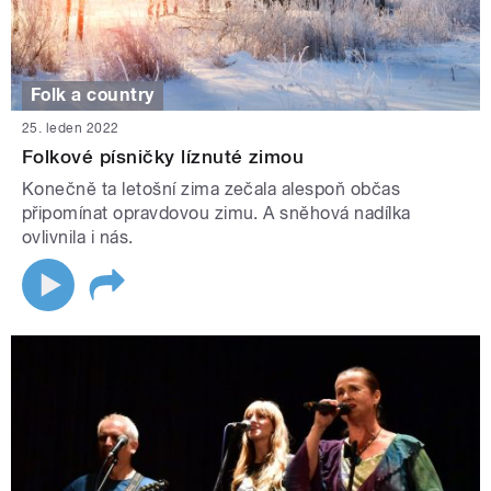
Folk a country
25. leden 2022
Folkové písničky líznuté zimou
Konečně ta letošní zima zečala alespoň občas
připomínat opravdovou zimu. A sněhová nadílka
ovlivnila i nás.