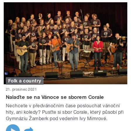
Folk a country
21. prosinec 2021
Nalaďte se na Vánoce se sborem Corale
Nechcete v předvánočním čase poslouchat vánoční
hity, ani koledy? Pusťte si sbor Corale, který působí při
Gymnáziu Žamberk pod vedením Ivy Mimrové.