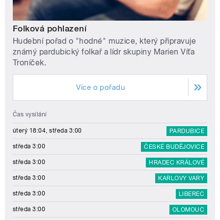
Folková pohlazení
Hudební pořad o "hodné" muzice, který připravuje
známý pardubický folkař a lídr skupiny Marien Víťa
Troníček.
Více o pořadu
Čas vysílání
úterý 18:04, středa 3:00
PARDUBICE
středa 3:00
ČESKÉ BUDĚJOVICE
středa 3:00
HRADEC KRÁLOVÉ
středa 3:00
KARLOVY VARY
středa 3:00
LIBEREC
středa 3:00
OLOMOUC