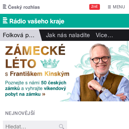
Přejít k hlavnímu obsahu
MENU
ŽIVĚ
Folková pohlazení
Jak nás naladíte
Více
…
NEJNOVĚJŠÍ