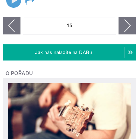
STRÁNKY
15
n
zí
Jak nás naladíte na DABu
O POŘADU