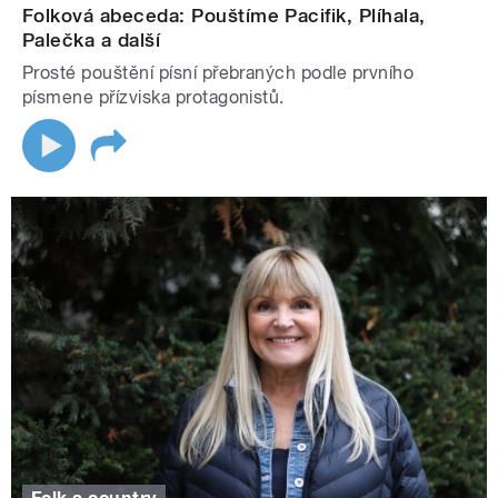
Folková abeceda: Pouštíme Pacifik, Plíhala,
Palečka a další
Prosté pouštění písní přebraných podle prvního
písmene přízviska protagonistů.