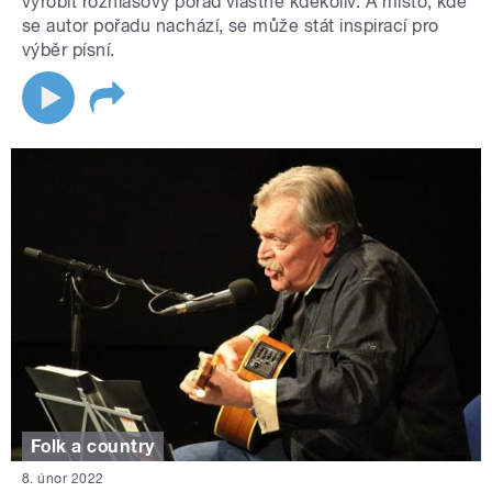
vyrobit rozhlasový pořad vlastně kdekoliv. A místo, kde
se autor pořadu nachází, se může stát inspirací pro
výběr písní.
Folk a country
8. únor 2022