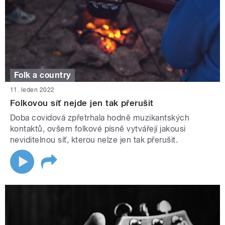
Folk a country
11. leden 2022
Folkovou síť nejde jen tak přerušit
Doba covidová zpřetrhala hodně muzikantských
kontaktů, ovšem folkové písně vytvářejí jakousi
neviditelnou síť, kterou nelze jen tak přerušit.