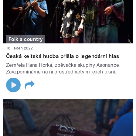
Folk a country
18. leden 2022
Česká keltská hudba přišla o legendární hlas
Zemřela Hana Horká, zpěvačka skupiny Asonance.
Zavzpomínáme na ni prostřednictvím jejích písní.