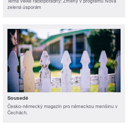
Téma Velké radioporadny: Změny v programu Nová
zelená úsporám
Sousedé
Česko-německý magazín pro německou menšinu v
Čechách.