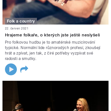
Folk a country
22. červen 2021
Hrajeme folkaře, o kterých jste ještě neslyšeli
Pro folkovou hudbu je to amatérské muzicírování
typické. Normální lide různorodých profesí, zkoušejí
hrát a zpívat, jen tak, z čiré potřeby vyzpívat své
radosti a smutky.