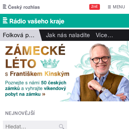
Přejít k hlavnímu obsahu
MENU
ŽIVĚ
Folková pohlazení
Jak nás naladíte
Více
…
NEJNOVĚJŠÍ