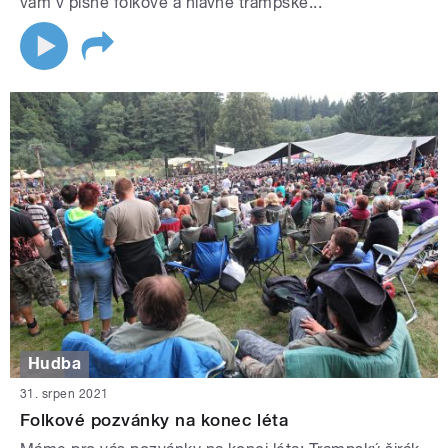
vám v písně folkové a hlavně trampské...
Hudba
31. srpen 2021
Folkové pozvánky na konec léta