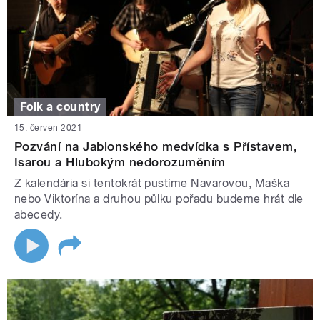
Folk a country
15. červen 2021
Pozvání na Jablonského medvídka s Přístavem,
Isarou a Hlubokým nedorozuměním
Z kalendária si tentokrát pustíme Navarovou, Maška
nebo Viktorína a druhou půlku pořadu budeme hrát dle
abecedy.