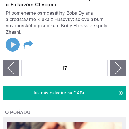
o Folkovém Chvojení
Připomeneme osmdesátiny Boba Dylana
a představíme Kluka z Husovky: sólové album
novoborského písničkáře Kuby Horáka z kapely
Zhasni.
STRÁNKY
17
n
zí
Jak nás naladíte na DABu
O POŘADU