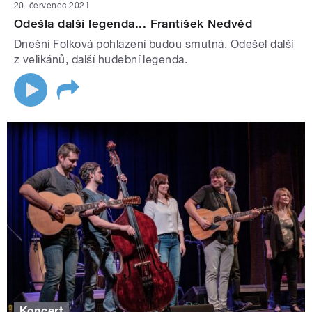
20. červenec 2021
Odešla další legenda... František Nedvěd
Dnešní Folková pohlazení budou smutná. Odešel další
z velikánů, další hudební legenda.
Koncert