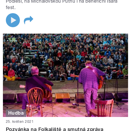
Podlesí, na Michalovskou Putnu i na benefiční Isara
fest.
Hudba
25. květen 2021
Pozvánka na Folkaliště a smutná zpráva