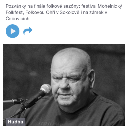
Pozvánky na finále folkové sezóny: festival Mohelnický
Folkfest, Folkovou Ohři v Sokolově i na zámek v
Čečovicích.
Hudba