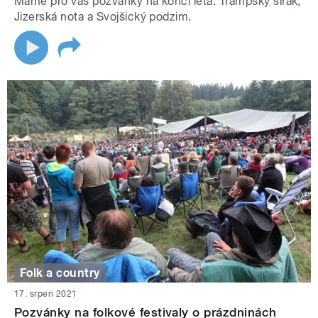
Máme pro vás pozvánky na konci léta: Trampský širák,
Jizerská nota a Svojšický podzim.
Folk a country
17. srpen 2021
Pozvánky na folkové festivaly o prázdninách