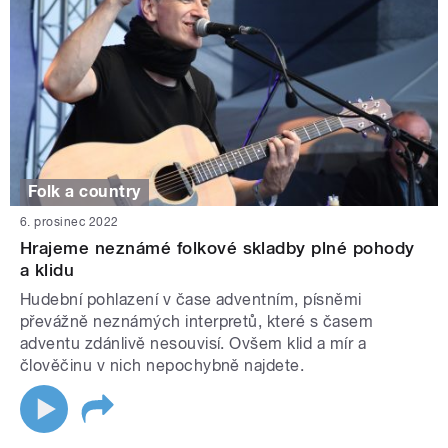
Folk a country
6. prosinec 2022
Hrajeme neznámé folkové skladby plné pohody
a klidu
Hudební pohlazení v čase adventním, písněmi
převážně neznámých interpretů, které s časem
adventu zdánlivě nesouvisí. Ovšem klid a mír a
člověčinu v nich nepochybně najdete.