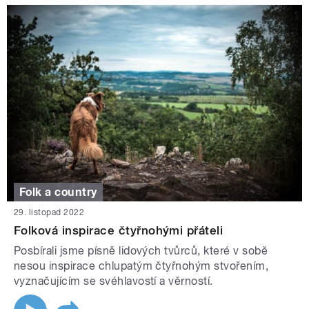
Folk a country
29. listopad 2022
Folková inspirace čtyřnohými přáteli
Posbírali jsme písně lidových tvůrců, které v sobě
nesou inspirace chlupatým čtyřnohým stvořením,
vyznačujícím se svéhlavostí a věrností.