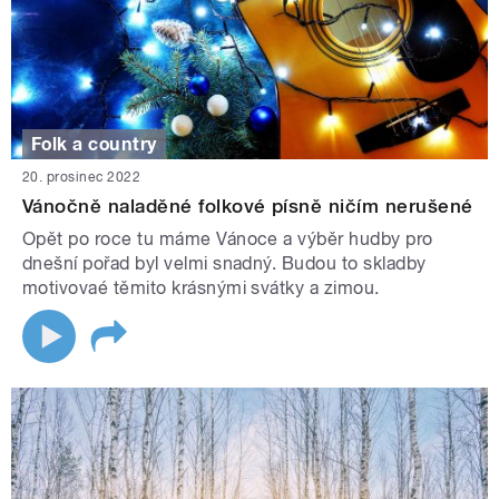
Folk a country
20. prosinec 2022
Vánočně naladěné folkové písně ničím nerušené
Opět po roce tu máme Vánoce a výběr hudby pro
dnešní pořad byl velmi snadný. Budou to skladby
motivovaé těmito krásnými svátky a zimou.