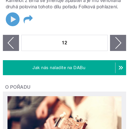
Kamelot z Brna se jmenuje Spasitel a je mu věnována
druhá polovina tohoto dílu pořadu Folková pohlazení.
STRÁNKY
12
n
zí
Jak nás naladíte na DABu
O POŘADU