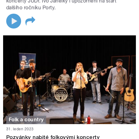
koncerty JUDr. Ivo Jahelky i upozornění na start
dalšího ročníku Porty.
Folk a country
31. leden 2023
Pozvánky nabité folkovými koncerty