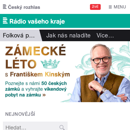
Přejít k hlavnímu obsahu
MENU
ŽIVĚ
Folková pohlazení
Jak nás naladíte
Více
…
NEJNOVĚJŠÍ