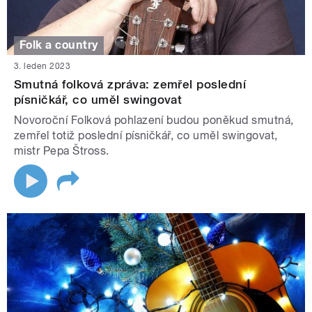
Folk a country
3. leden 2023
Smutná folková zpráva: zemřel poslední
písničkář, co uměl swingovat
Novoroční Folková pohlazení budou poněkud smutná,
zemřel totiž poslední písničkář, co uměl swingovat,
mistr Pepa Štross.