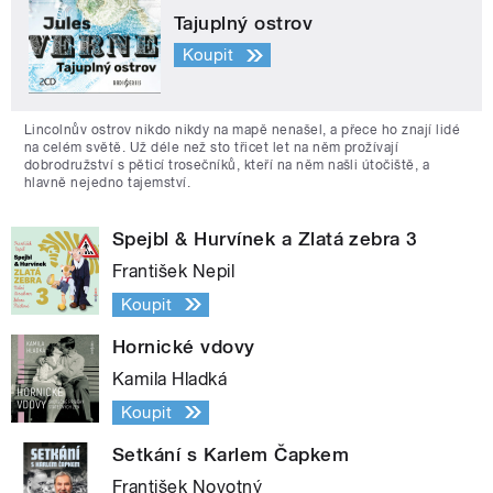
Tajuplný ostrov
Koupit
Lincolnův ostrov nikdo nikdy na mapě nenašel, a přece ho znají lidé
na celém světě. Už déle než sto třicet let na něm prožívají
dobrodružství s pěticí trosečníků, kteří na něm našli útočiště, a
hlavně nejedno tajemství.
Spejbl & Hurvínek a Zlatá zebra 3
František Nepil
Koupit
Hornické vdovy
Kamila Hladká
Koupit
Setkání s Karlem Čapkem
František Novotný