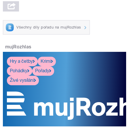
Všechny díly pořadu na mujRozhlas
mujRozhlas
Hry a četby
Krimi
Pohádky
Pořady
Živé vysílání