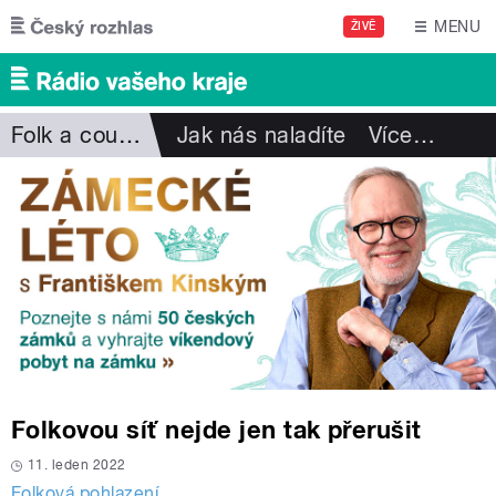
Přejít k hlavnímu obsahu
MENU
ŽIVĚ
Folk a country
Jak nás naladíte
Více
…
Folkovou síť nejde jen tak přerušit
11. leden 2022
Folková pohlazení