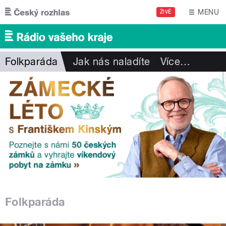
Přejít k hlavnímu obsahu
MENU
ŽIVĚ
Folkparáda
Jak nás naladíte
Více
…
Folkparáda