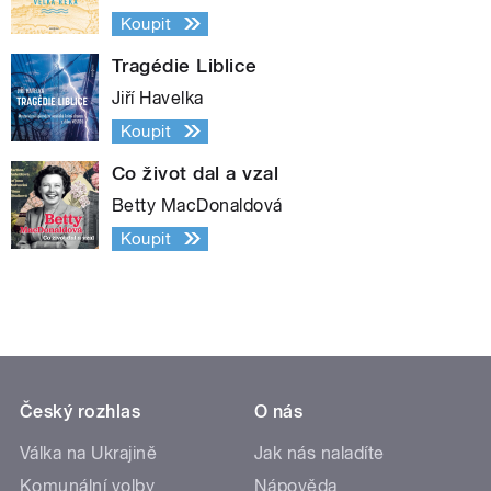
Koupit
Tragédie Liblice
Jiří Havelka
Koupit
Co život dal a vzal
Betty MacDonaldová
Koupit
Český rozhlas
O nás
Válka na Ukrajině
Jak nás naladíte
Komunální volby
Nápověda