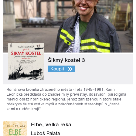
Šikmý kostel 3
Koupit
Románová kronika ztraceného města - léta 1945–1961. Karin
Lednická předkládá do značné míry převratný, dosavadní paradigma
měnící obraz hornického regionu, jehož zahlazenou historii stále
překrývá tlustá vrstva mýtů a zakořeněných stereotypů o „černé
zemi a rudém kraji“.
Elbe, velká řeka
Luboš Palata