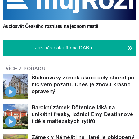
Audiosvět Českého rozhlasu na jednom místě
Jak nás naladíte na DABu
VÍCE Z POŘADU
Šluknovský zámek skoro celý shořel při
ničivém požáru. Dnes je znovu krásně
opravený
Barokní zámek Dětenice láká na
unikátní fresky, ložnici Emy Destinnové
i děla maltézských rytířů
Zámek v Náměšti na Hané je obklopený