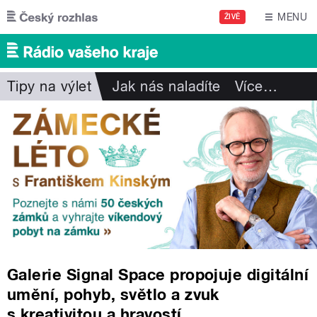
Přejít k hlavnímu obsahu
MENU
ŽIVĚ
Tipy na výlet
Jak nás naladíte
Více
…
Galerie Signal Space propojuje digitální
umění, pohyb, světlo a zvuk
s kreativitou a hravostí