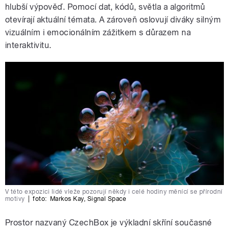
hlubší výpověď. Pomocí dat, kódů, světla a algoritmů
otevírají aktuální témata. A zároveň oslovují diváky silným
vizuálním i emocionálním zážitkem s důrazem na
interaktivitu.
V této expozici lidé vleže pozorují někdy i celé hodiny měnící se přírodní
motivy
|
foto:
Markos Kay
,
Signal Space
Prostor nazvaný CzechBox je výkladní skříní současné