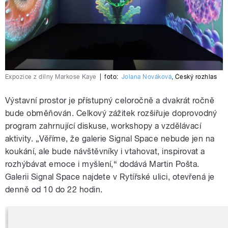
Expozice z dílny Markose Kaye
|
foto:
Jolana Nováková
,
Český rozhlas
Výstavní prostor je přístupný celoročně a dvakrát ročně
bude obměňován. Celkový zážitek rozšiřuje doprovodný
program zahrnující diskuse, workshopy a vzdělávací
aktivity. „Věříme, že galerie Signal Space nebude jen na
koukání, ale bude návštěvníky i vtahovat, inspirovat a
rozhýbávat emoce i myšlení,“ dodává Martin Pošta.
Galerii Signal Space najdete v Rytířské ulici, otevřená je
denně od 10 do 22 hodin.