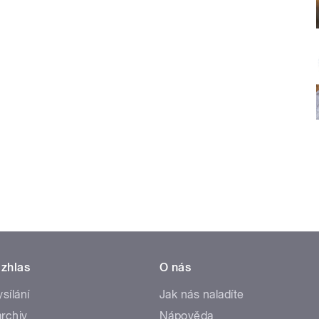
zhlas
O nás
ysílání
Jak nás naladíte
rchiv
Nápověda