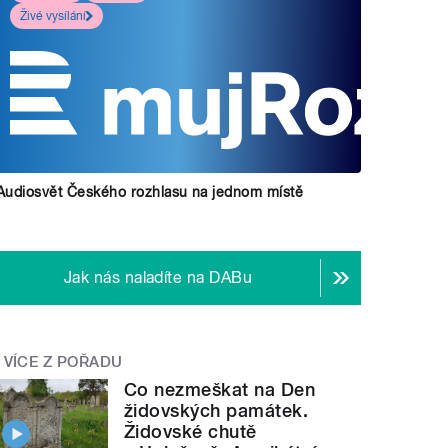
Živé vysílání
Audiosvět Českého rozhlasu na jednom místě
Jak nás naladíte na DABu
VÍCE Z POŘADU
Co nezmeškat na Den
židovských památek.
Židovské chutě