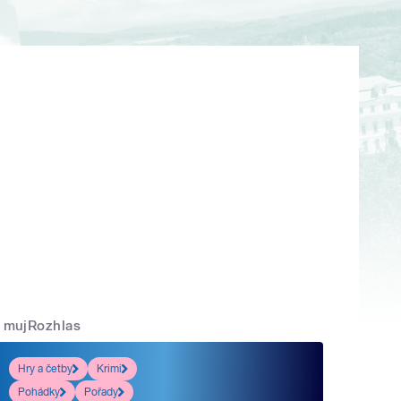
mujRozhlas
Hry a četby
Krimi
Pohádky
Pořady