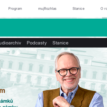
Program
mujRozhlas
Stanice
O r
udioarchiv
Podcasty
Stanice