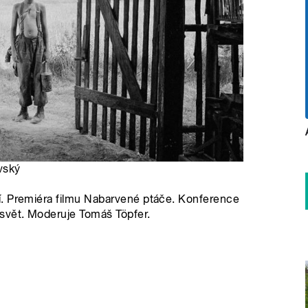
vský
í. Premiéra filmu Nabarvené ptáče. Konference
svět. Moderuje Tomáš Töpfer.