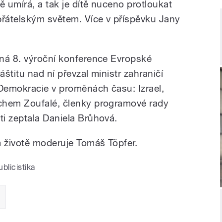
 umírá, a tak je dítě nuceno protloukat
řátelským světem. Více v příspěvku Jany
ná 8. výroční konference Evropské
áštitu nad ní převzal ministr zahraničí
Demokracie v proměnách času: Izrael,
chem Zoufalé, členky programové rady
ti zeptala Daniela Brůhová.
 životě moderuje Tomáš Töpfer.
blicistika