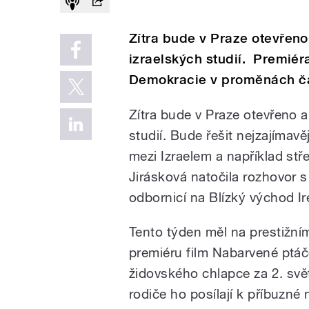
Zítra bude v Praze otevřen
izraelských studií. Premié
Demokracie v proměnách čas
Zítra bude v Praze otevřeno 
studií. Bude řešit nejzajímav
mezi Izraelem a například st
Jirásková natočila rozhovor s
odbornicí na Blízký východ 
Tento týden měl na prestižní
premiéru film Nabarvené ptáč
židovského chlapce za 2. svět
rodiče ho posílají k příbuzn