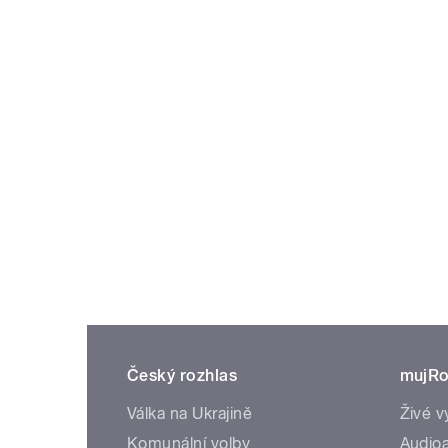
Český rozhlas
mujRo
Válka na Ukrajině
Živé v
Komunální volby
Audioa