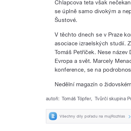
Chlapcova teta však nečekaně
se úplně samo divokým a nep
Šustové.
V těchto dnech se v Praze ko
asociace izraelských studií. Z
Tomáš Petříček. Nese název 
Evropa a svět. Marcely Mena
konference, se na podrobnos
Nedělní magazín o židovském
autoři:
Tomáš Töpfer
,
Tvůrčí skupina Pu
Všechny díly pořadu na mujRozhlas