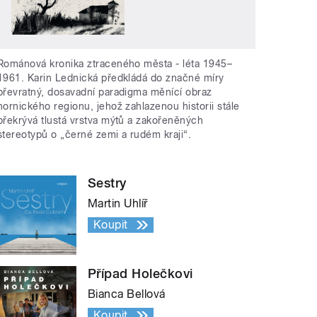
Románová kronika ztraceného města - léta 1945–
1961. Karin Lednická předkládá do značné míry
převratný, dosavadní paradigma měnící obraz
hornického regionu, jehož zahlazenou historii stále
překrývá tlustá vrstva mýtů a zakořeněných
stereotypů o „černé zemi a rudém kraji“.
Sestry
Martin Uhlíř
Koupit
Případ Holečkovi
Bianca Bellová
Koupit