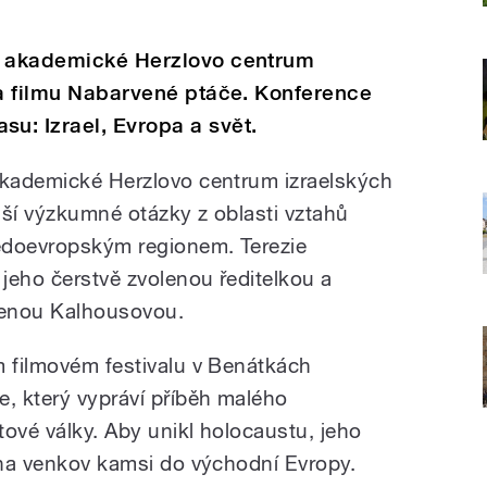
o akademické Herzlovo centrum
ra filmu Nabarvené ptáče. Konference
u: Izrael, Evropa a svět.
akademické Herzlovo centrum izraelských
ější výzkumné otázky z oblasti vztahů
ředoevropským regionem. Terezie
 jeho čerstvě zvolenou ředitelkou a
Irenou Kalhousovou.
m filmovém festivalu v Benátkách
e, který vypráví příběh malého
ové války. Aby unikl holocaustu, jeho
é na venkov kamsi do východní Evropy.