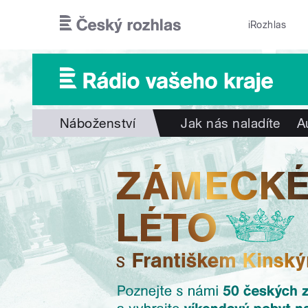
Přejít k hlavnímu obsahu
iRozhlas
Náboženství
Jak nás naladíte
A