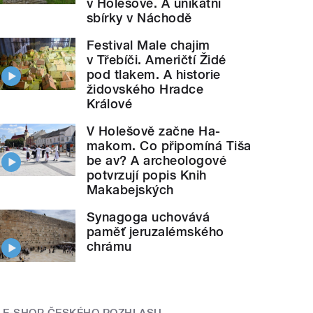
v Holešově. A unikátní
sbírky v Náchodě
Festival Male chajim
v Třebíči. Američtí Židé
pod tlakem. A historie
židovského Hradce
Králové
V Holešově začne Ha-
makom. Co připomíná Tiša
be av? A archeologové
potvrzují popis Knih
Makabejských
Synagoga uchovává
paměť jeruzalémského
chrámu
E-SHOP ČESKÉHO ROZHLASU