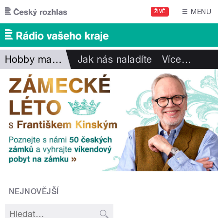
Přejít k hlavnímu obsahu
MENU
ŽIVĚ
Hobby magazín
Jak nás naladíte
Více
…
NEJNOVĚJŠÍ