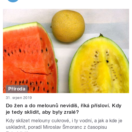
Příroda
31. srpen 2019
Do žen a do melounů nevidíš, říká přísloví. Kdy
je tedy sklidit, aby byly zralé?
Kdy sklízet melouny cukrové, i ty vodní, a jak a kde je
uskladnit, poradí Miroslav Šmoranc z časopisu