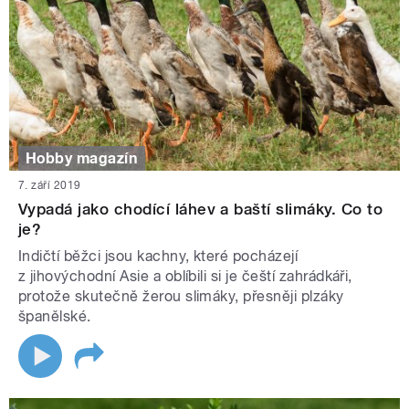
Hobby magazín
7. září 2019
Vypadá jako chodící láhev a baští slimáky. Co to
je?
Indičtí běžci jsou kachny, které pocházejí
z jihovýchodní Asie a oblíbili si je čeští zahrádkáři,
protože skutečně žerou slimáky, přesněji plzáky
španělské.