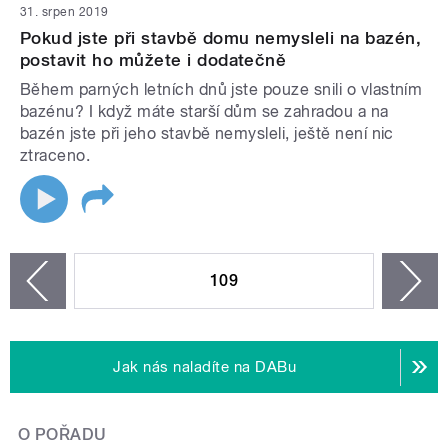
31. srpen 2019
Pokud jste při stavbě domu nemysleli na bazén,
postavit ho můžete i dodatečně
Během parných letních dnů jste pouze snili o vlastním
bazénu? I když máte starší dům se zahradou a na
bazén jste při jeho stavbě nemysleli, ještě není nic
ztraceno.
STRÁNKY
109
n
zí
Jak nás naladíte na DABu
O POŘADU