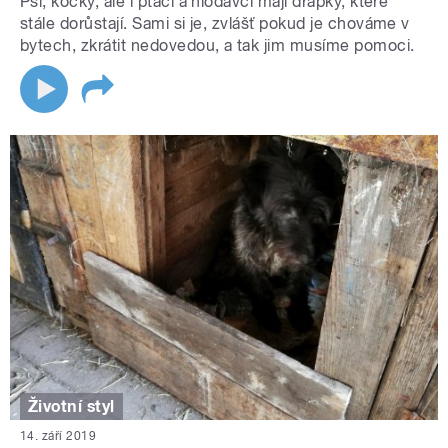
Psi, kočky, ale i ptáci a hlodavci mají drápky, které
stále dorůstají. Sami si je, zvlášť pokud je chováme v
bytech, zkrátit nedovedou, a tak jim musíme pomoci.
Životní styl
14. září 2019