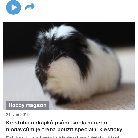
Hobby magazín
21. září 2019
Ke stříhání drápků psům, kočkám nebo
hlodavcům je třeba použít speciální kleštičky