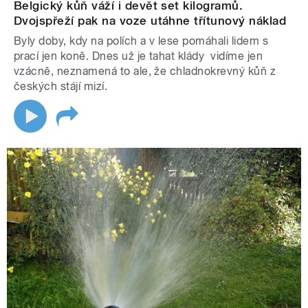
Belgický kůň váží i devět set kilogramů.
Dvojspřeží pak na voze utáhne třítunový náklad
Byly doby, kdy na polích a v lese pomáhali lidem s
prací jen koně. Dnes už je tahat klády vidíme jen
vzácně, neznamená to ale, že chladnokrevný kůň z
českých stájí mizí.