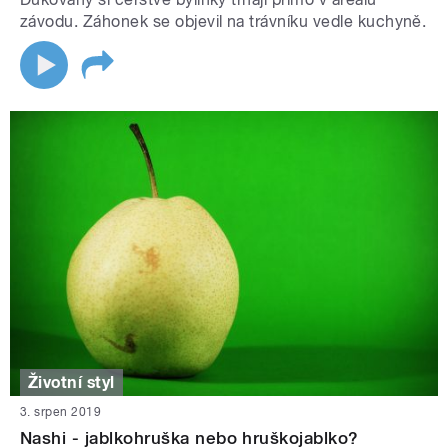
závodu. Záhonek se objevil na trávníku vedle kuchyně.
Životní styl
3. srpen 2019
Nashi - jablkohruška nebo hruškojablko?