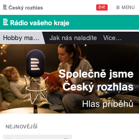
Přejít k hlavnímu obsahu
MENU
ŽIVĚ
Hobby magazín
Jak nás naladíte
Více
…
NEJNOVĚJŠÍ