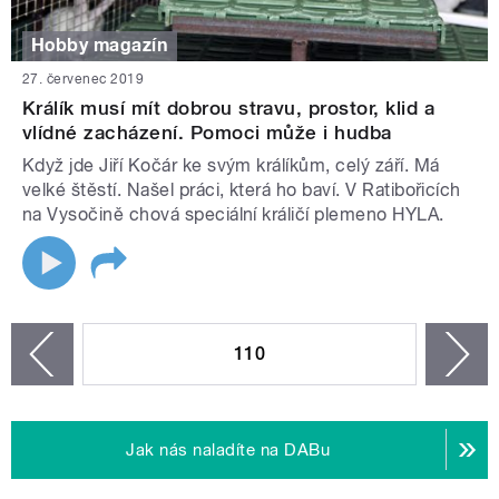
Hobby magazín
27. červenec 2019
Králík musí mít dobrou stravu, prostor, klid a
vlídné zacházení. Pomoci může i hudba
Když jde Jiří Kočár ke svým králíkům, celý září. Má
velké štěstí. Našel práci, která ho baví. V Ratibořicích
na Vysočině chová speciální králičí plemeno HYLA.
STRÁNKY
110
n
zí
Jak nás naladíte na DABu