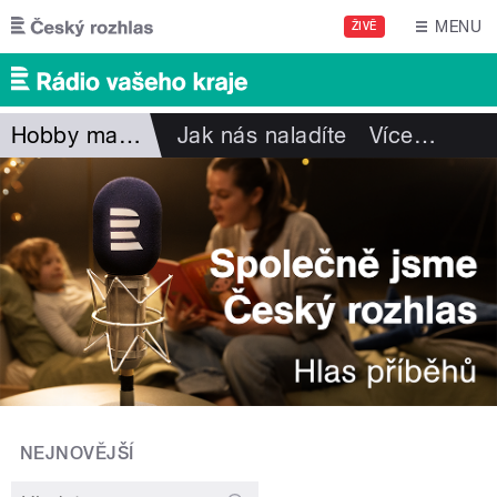
Přejít k hlavnímu obsahu
MENU
ŽIVĚ
Hobby magazín
Jak nás naladíte
Více
…
NEJNOVĚJŠÍ