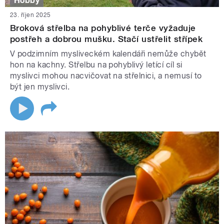
Hobby
23. říjen 2025
Broková střelba na pohyblivé terče vyžaduje
postřeh a dobrou mušku. Stačí ustřelit střípek
V podzimním mysliveckém kalendáři nemůže chybět
hon na kachny. Střelbu na pohyblivý letící cíl si
myslivci mohou nacvičovat na střelnici, a nemusí to
být jen myslivci.