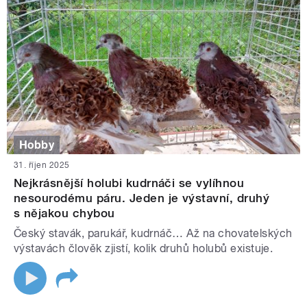
Hobby
31. říjen 2025
Nejkrásnější holubi kudrnáči se vylíhnou
nesourodému páru. Jeden je výstavní, druhý
s nějakou chybou
Český stavák, parukář, kudrnáč… Až na chovatelských
výstavách člověk zjistí, kolik druhů holubů existuje.