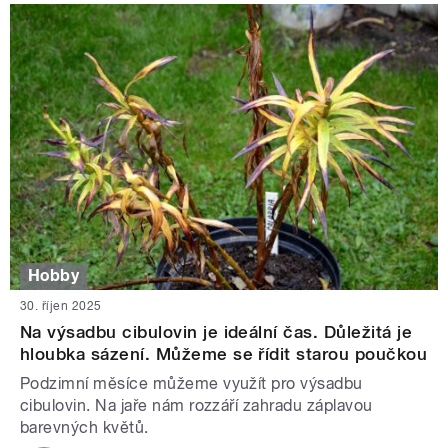
Hobby
30. říjen 2025
Na výsadbu cibulovin je ideální čas. Důležitá je
hloubka sázení. Můžeme se řídit starou poučkou
Podzimní měsíce můžeme využít pro výsadbu
cibulovin. Na jaře nám rozzáří zahradu záplavou
barevných květů.