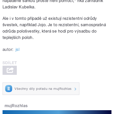
napadené šarkou prostě není pomoci,“ říká zahradník
Ladislav Kubelka.
Ale i v tomto případě už existují rezistentní odrůdy
švestek, například Jojo. Je to rezistentní, samosprašná
odrůda pološvestky, která se hodí pro výsadbu do
teplejších poloh.
autor:
jsl
Všechny díly pořadu na mujRozhlas
mujRozhlas