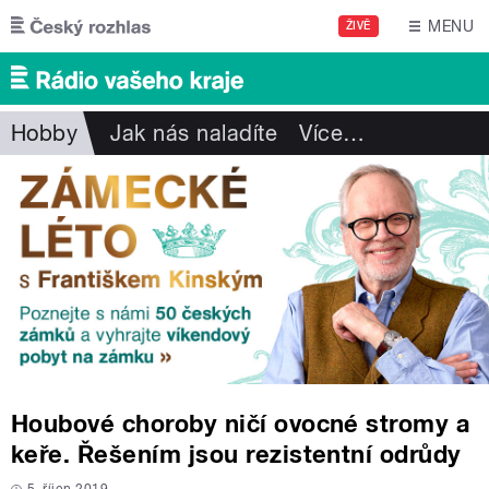
Přejít k hlavnímu obsahu
MENU
ŽIVĚ
Hobby
Jak nás naladíte
Více
…
Houbové choroby ničí ovocné stromy a
keře. Řešením jsou rezistentní odrůdy