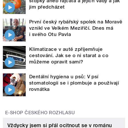
stopky aneb rajčata a jejich vady a jak
jim předcházet
První český rybářský spolek na Moravě
vznikl ve Velkém Meziříčí. Dnes má
i svého Otu Pavla
Klimatizace v autě zpříjemňuje
cestování. Jak se o ni starat a co
můžeme opravit sami?
Dentální hygiena u psů: V psí
stomatologii se i plombuje a používají
rovnátka
E-SHOP ČESKÉHO ROZHLASU
Vždycky jsem si přál ocitnout se v románu