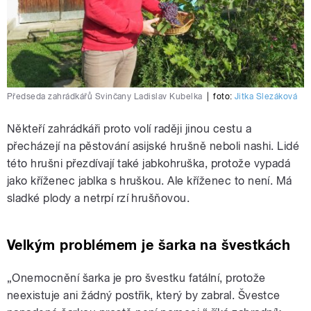
Předseda zahrádkářů Svinčany Ladislav Kubelka
|
foto:
Jitka Slezáková
Někteří zahrádkáři proto volí raději jinou cestu a
přecházejí na pěstování asijské hrušně neboli nashi. Lidé
této hrušni přezdívají také jabkohruška, protože vypadá
jako kříženec jablka s hruškou. Ale kříženec to není. Má
sladké plody a netrpí rzí hrušňovou.
Velkým problémem je šarka na švestkách
„Onemocnění šarka je pro švestku fatální, protože
neexistuje ani žádný postřik, který by zabral. Švestce