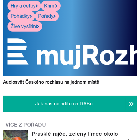
Hry a četby
Krimi
Pohádky
Pořady
Živé vysílání
Audiosvět Českého rozhlasu na jednom místě
Jak nás naladíte na DABu
VÍCE Z POŘADU
Prasklé rajče, zelený límec okolo