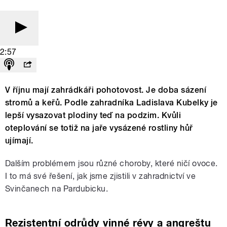
2:57
V říjnu mají zahrádkáři pohotovost. Je doba sázení
stromů a keřů. Podle zahradníka Ladislava Kubelky je
lepší vysazovat plodiny teď na podzim. Kvůli
oteplování se totiž na jaře vysázené rostliny hůř
ujímají.
Dalším problémem jsou různé choroby, které ničí ovoce.
I to má své řešení, jak jsme zjistili v zahradnictví ve
Svinčanech na Pardubicku.
Rezistentní odrůdy vinné révy a angreštu