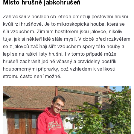
Místo hrušně jabkohrušeň
Zahrádkáři v posledních letech omezují pěstování hrušní
kvůli rzi hrušňové. Je to mikroskopická houba, která se
šíří vzduchem. Zimním hostitelem jsou jalovce, nikoliv
túje, jak si někteří lidé stále myslí. V době před rozkvětem
se z jalovců začínají šířit vzduchem spory této houby a
lepí se na rašící listy hrušní. I v tomto případě může
hrušeň zachránit jedině včasný a pravidelný postřik
houbomornými přípravky, což vzhledem k velikosti
stromu často není možné.