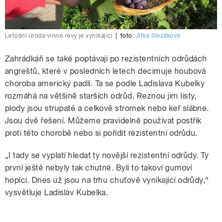
Letošní úroda vinné révy je vynikající
|
foto:
Jitka Slezáková
Zahrádkáři se také poptávají po rezistentních odrůdách
angreštů, které v posledních letech decimuje houbová
choroba americký padlí. Ta se podle Ladislava Kubelky
rozmáhá na většině starších odrůd. Reznou jim listy,
plody jsou strupaté a celkově stromek nebo keř slábne.
Jsou dvě řešení. Můžeme pravidelně používat postřik
proti této chorobě nebo si pořídit rezistentní odrůdu.
„I tady se vyplatí hledat ty novější rezistentní odrůdy. Ty
první ještě nebyly tak chutné. Byli to takoví gumoví
hopíci. Dnes už jsou na trhu chuťově vynikající odrůdy,“
vysvětluje Ladislav Kubelka.