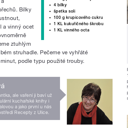
 a
4 bílky
řechů. Bílky
špetka soli
ustnout,
100 g krupicového cukru
1 KL kukuřičného škrobu
l a vinný ocet
1 KL vinného octa
rovnoměrně
peme ztuhlým
bém struhadle. Pečeme ve vyhřáté
minut, podle typu použité trouby.
vá
ka, ale vaření ji baví už
lární kuchařské knihy i
alovou a jako první u nás
ostředí Recepty z Ulice.