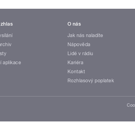
zhlas
O nás
ysílání
Jak nás naladíte
rchiv
Nápověda
sty
Lidé v rádiu
í aplikace
Kariéra
Kontakt
Rozhlasový poplatek
Coo