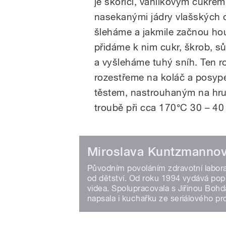
je skořicí, vanilkovým cukrem
nasekanými jádry vlašských o
šleháme a jakmile začnou ho
přidáme k nim cukr, škrob, sů
a vyšleháme tuhý sníh. Ten 
rozestřeme na koláč a posy
těstem, nastrouhaným na hru
troubě při cca 170°C 30 – 40 
Miroslava Kuntzmanno
Původním povoláním zdravotní laborant
od dětství. Od roku 1994 vydává popu
videa. Spolupracovala s Jiřinou Bohd
napsala i kuchařku ze seriálového pr