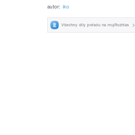
autor:
iko
Všechny díly pořadu na mujRozhlas