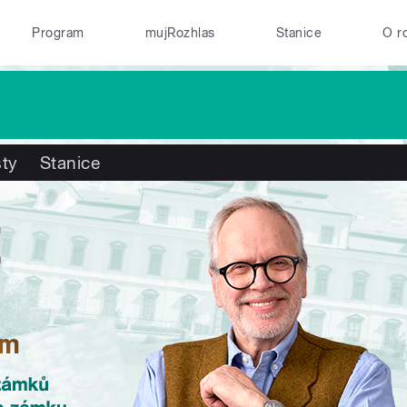
Program
mujRozhlas
Stanice
O r
ty
Stanice