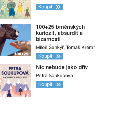
Koupit
100+25 brněnských
kuriozit, absurdit a
bizarností
Miloš Šenkýř, Tomáš Kremr
Koupit
Nic nebude jako dřív
Petra Soukupová
Koupit