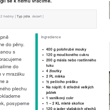
gií se k němu vracíme.
2 hodiny
|
Typ jídla
dezert
|
upně
Ingredience
me do pěny.
400 g polohrubé mouky
hanou s
120 g moučkového cukru
ypracujeme
200 g másla nebo rostlinného
tuku
balíme do
4 žloutky
e v mrazáku
2 PL mléka
me a
½ pečícího prášku
Na náplň: 6 středně velkých
ného plechu
jablek
poklademe
1 vanilkový cukr
lek, posypeme
1 – 2 KL mleté skořice
120 g jader vlašských ořechů