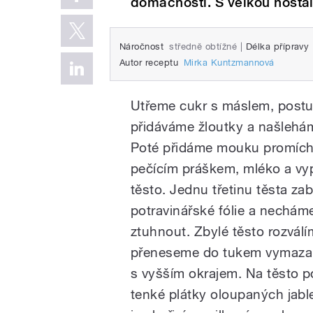
domácnosti. S velkou nostal
Náročnost
středně obtížné
|
Délka přípravy
Autor receptu
Mirka Kuntzmannová
Utřeme cukr s máslem, post
přidáváme žloutky a našlehá
Poté přidáme mouku promíc
pečícím práškem, mléko a v
těsto. Jednu třetinu těsta za
potravinářské fólie a nechám
ztuhnout. Zbylé těsto rozválí
přeneseme do tukem vymaza
s vyšším okrajem. Na těsto 
tenké plátky oloupaných jab