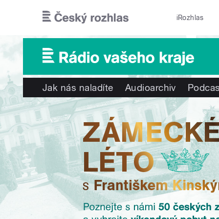
Přejít k hlavnímu obsahu
iRozhlas
Jak nás naladíte
Audioarchiv
Podcas