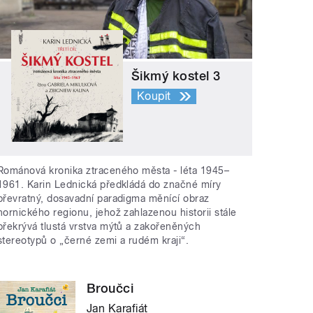
Šikmý kostel 3
Koupit
Románová kronika ztraceného města - léta 1945–
1961. Karin Lednická předkládá do značné míry
převratný, dosavadní paradigma měnící obraz
hornického regionu, jehož zahlazenou historii stále
překrývá tlustá vrstva mýtů a zakořeněných
stereotypů o „černé zemi a rudém kraji“.
Broučci
Jan Karafiát