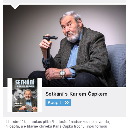
Setkání s Karlem Čapkem
Koupit
Literární fikce, pokus přiblížit literární nadsázkou spisovatele,
filozofa, ale hlavně člověka Karla Čapka trochu jinou formou.