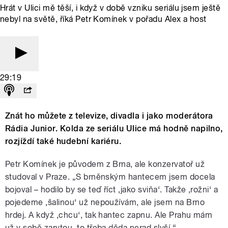
Hrát v Ulici mě těší, i když v době vzniku seriálu jsem ještě
nebyl na světě, říká Petr Komínek v pořadu Alex a host
29:19
Znát ho můžete z televize, divadla i jako moderátora
Rádia Junior. Kolda ze seriálu Ulice má hodně napilno,
rozjíždí také hudební kariéru.
Petr Komínek je původem z Brna, ale konzervatoř už
studoval v Praze. „S brněnským hantecem jsem docela
bojoval – hodilo by se teď říct ‚jako sviňa‘. Takže ‚rožni‘ a
pojedeme ‚šalinou‘ už nepoužívám, ale jsem na Brno
hrdej. A když ‚chcu‘, tak hantec zapnu. Ale Prahu mám
už v sobě zarytou, to třeba děda nerad slyší.“