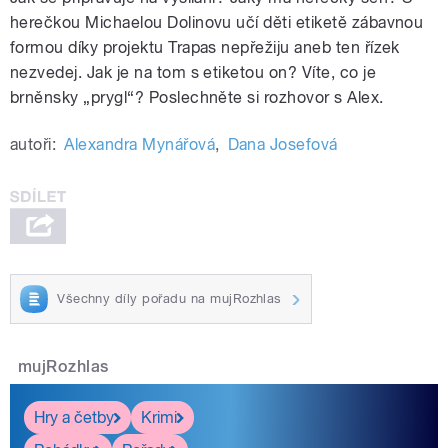
herečkou Michaelou Dolinovu učí děti etiketě zábavnou
formou díky projektu Trapas nepřežiju aneb ten řízek
nezvedej. Jak je na tom s etiketou on? Víte, co je
brněnsky „prygl“? Poslechněte si rozhovor s Alex.
autoři:
Alexandra Mynářová
,
Dana Josefová
Všechny díly pořadu na mujRozhlas
mujRozhlas
Hry a četby
Krimi