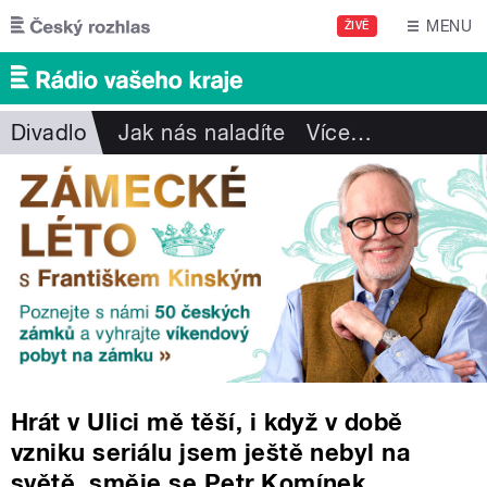
Přejít k hlavnímu obsahu
MENU
ŽIVĚ
Divadlo
Jak nás naladíte
Více
…
Hrát v Ulici mě těší, i když v době
vzniku seriálu jsem ještě nebyl na
světě, směje se Petr Komínek