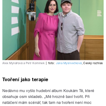
Alex Mynářová a Petr Komínek
|
foto:
Jana Myslivečková
,
Český rozhlas
Tvoření jako terapie
Nedávno mu vyšlo hudební album Koukám Tě, které
obsahuje osm skladeb. „Mě hrozně baví tvořit. Při
natáčení mám scénář, tak tam na tvoření není moc