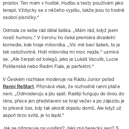
prostor. Ten mám v hudbě. Hudbu a texty používám jako
terapii. Vždycky se z něčeho vypíšu, takže jsou to hodně
osobní písničky.“
Odmala ze sebe rád dělal šaška. „Mám rád, když jsem
nosič humoru.“ V červnu ho čeká premiéra divadelní
komedie, kde hraje milovníka. „Víc mě baví šašek, to je
tak celoživotně. Hrát milovníka mi moc nejde,“ usmívá
se. „Ale čerpat od kolegů, jako je Lukáš Vaculík, Lucie
Polišenská nebo Radim Fiala, je perfektní.“
V Českém rozhlase moderuje na Rádiu Junior pořad
Ranní ReStart
. Přiznává však, že rozhodně ranní ptáče
není. „Odmoderuju a jdu spát. Raději funguju do dvou do
rána, přece jen představení se hrají večer a po zájezdu je
to přesně čas, kdy tak akorát dojedu domů. Ale když už
aspoň brzo svítá, je to lepší.“
Jak se připravuje na vysílání? Jaký má herecký sen? S