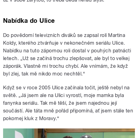
Nabídka do Ulice
Do povědomí televizních diváků se zapsal rolí Martina
Koldy, kterého ztvárňuje v nekonečném seriálu Ulice.
Nabídku na tuto zápornou roli dostal v pouhých patnácti
letech. „Už se začíná trochu zlepšovat, ale byl to velkej
záporák. Vlastně mi trochu chybí. Ale vnímám, že když
byl zlej, tak mě nikdo moc nechtěl.“
Když se v roce 2005 Ulice začínala točit, ještě nebyl na
světě. „Já jsem ale na Ulici vyrostl, moje mamka byla
fanynka seriálu. Tak mě těší, že jsem najednou její
součástí. Ale táta mně pořád připomíná, ať jsem stále ten
pokornej kluk z Moravy.“