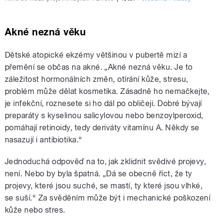
Akné nezná věku
Dětské atopické ekzémy většinou v pubertě mizí a
přemění se občas na akné. „Akné nezná věku. Je to
záležitost hormonálních změn, otírání kůže, stresu,
problém může dělat kosmetika. Zásadně ho nemačkejte,
je infekční, roznesete si ho dál po obličeji. Dobré bývají
preparáty s kyselinou salicylovou nebo benzoylperoxid,
pomáhají retinoidy, tedy deriváty vitamínu A. Někdy se
nasazují i antibiotika.“
Jednoduchá odpověď na to, jak zklidnit svědivé projevy,
není. Nebo by byla špatná. „Dá se obecně říct, že ty
projevy, které jsou suché, se mastí, ty které jsou vlhké,
se suší.“ Za svěděním může být i mechanické poškození
kůže nebo stres.