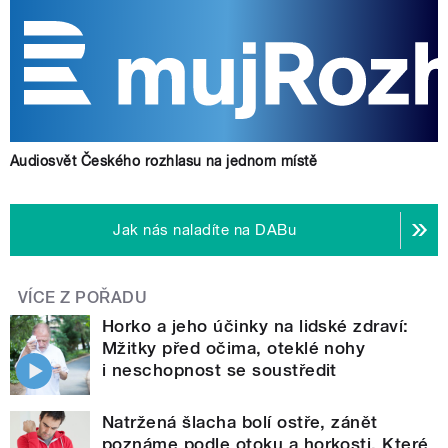
Audiosvět Českého rozhlasu na jednom místě
Jak nás naladíte na DABu
VÍCE Z POŘADU
Horko a jeho účinky na lidské zdraví:
Mžitky před očima, oteklé nohy
i neschopnost se soustředit
Natržená šlacha bolí ostře, zánět
poznáme podle otoku a horkosti. Které