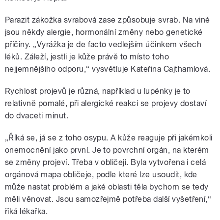
Parazit zákožka svrabová zase způsobuje svrab. Na vině
jsou někdy alergie, hormonální změny nebo genetické
příčiny. „Vyrážka je de facto vedlejším účinkem všech
léků. Záleží, jestli je kůže právě to místo toho
nejjemnějšího odporu,“ vysvětluje Kateřina Cajthamlová.
Rychlost projevů je různá, například u lupénky je to
relativně pomalé, při alergické reakci se projevy dostaví
do dvaceti minut.
„Říká se, já se z toho osypu. A kůže reaguje při jakémkoli
onemocnění jako první. Je to povrchní orgán, na kterém
se změny projeví. Třeba v obličeji. Byla vytvořena i celá
orgánová mapa obličeje, podle které lze usoudit, kde
může nastat problém a jaké oblasti těla bychom se tedy
měli věnovat. Jsou samozřejmě potřeba další vyšetření,“
říká lékařka.