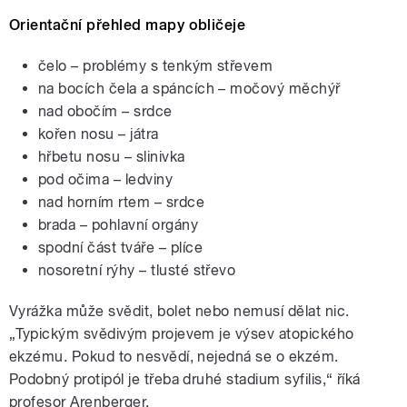
Orientační přehled mapy obličeje
čelo – problémy s tenkým střevem
na bocích čela a spáncích – močový měchýř
nad obočím – srdce
kořen nosu – játra
hřbetu nosu – slinivka
pod očima – ledviny
nad horním rtem – srdce
brada – pohlavní orgány
spodní část tváře – plíce
nosoretní rýhy – tlusté střevo
Vyrážka může svědit, bolet nebo nemusí dělat nic.
„Typickým svědivým projevem je výsev atopického
ekzému. Pokud to nesvědí, nejedná se o ekzém.
Podobný protipól je třeba druhé stadium syfilis,“ říká
profesor Arenberger.