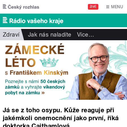
Přejít k hlavnímu obsahu
MENU
ŽIVĚ
Zdraví
Jak nás naladíte
Více
…
Já se z toho osypu. Kůže reaguje při
jakémkoli onemocnění jako první, říká
doktorka Cajthamlová