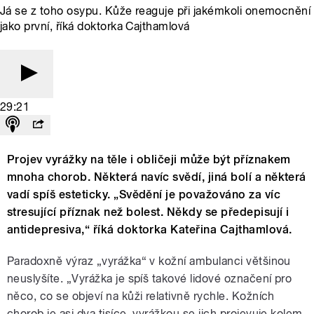
Já se z toho osypu. Kůže reaguje při jakémkoli onemocnění
jako první, říká doktorka Cajthamlová
29:21
Projev vyrážky na těle i obličeji může být příznakem
mnoha chorob. Některá navíc svědí, jiná bolí a některá
vadí spíš esteticky. „Svědění je považováno za víc
stresující příznak než bolest. Někdy se předepisují i
antidepresiva,“ říká doktorka Kateřina Cajthamlová.
Paradoxně výraz „vyrážka“ v kožní ambulanci většinou
neuslyšíte. „Vyrážka je spíš takové lidové označení pro
něco, co se objeví na kůži relativně rychle. Kožních
chorob je asi dva tisíce, vyrážkou se jich projevuje kolem