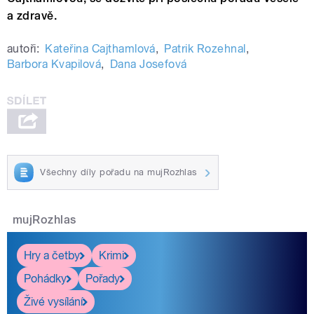
a zdravě.
autoři:
Kateřina Cajthamlová
,
Patrik Rozehnal
,
Barbora Kvapilová
,
Dana Josefová
Všechny díly pořadu na mujRozhlas
mujRozhlas
Hry a četby
Krimi
Pohádky
Pořady
Živé vysílání