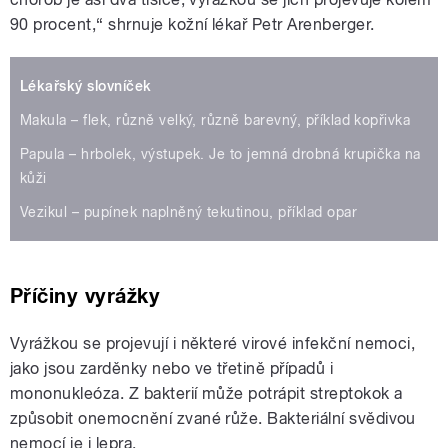
90 procent,“ shrnuje kožní lékař Petr Arenberger.
Lékařský slovníček
Makula – flek, různě velký, různě barevný, příklad kopřivka
Papula – hrbolek, výstupek. Je to jemná drobná krupička na
kůži
Vezikul – pupínek naplněný tekutinou, příklad opar
Příčiny vyrážky
Vyrážkou se projevují i některé virové infekční nemoci,
jako jsou zarděnky nebo ve třetině případů i
mononukleóza. Z bakterií může potrápit streptokok a
způsobit onemocnění zvané růže. Bakteriální svědivou
nemocí je i lepra.