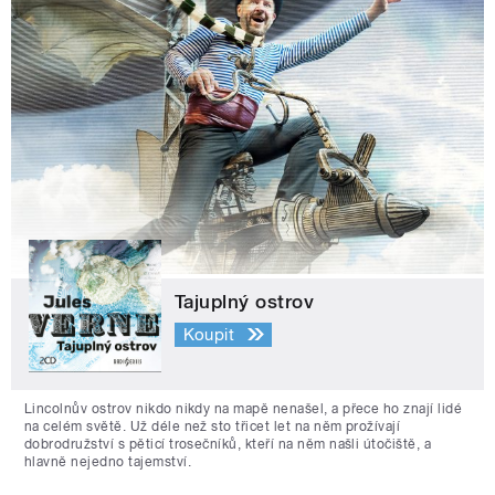
Tajuplný ostrov
Koupit
Lincolnův ostrov nikdo nikdy na mapě nenašel, a přece ho znají lidé
na celém světě. Už déle než sto třicet let na něm prožívají
dobrodružství s pěticí trosečníků, kteří na něm našli útočiště, a
hlavně nejedno tajemství.