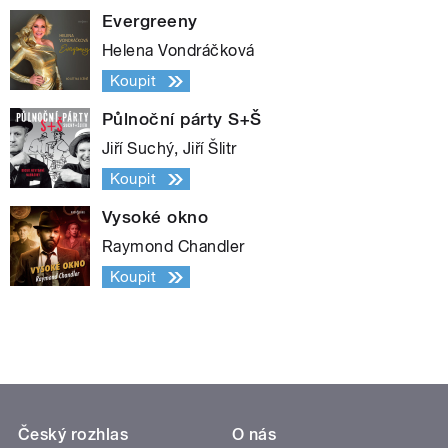
Evergreeny
Helena Vondráčková
Koupit
Půlnoční párty S+Š
Jiří Suchý, Jiří Šlitr
Koupit
Vysoké okno
Raymond Chandler
Koupit
Český rozhlas
O nás