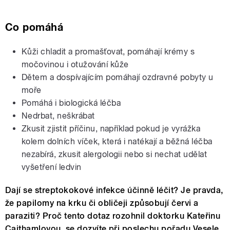
Co pomáhá
Kůži chladit a promašťovat, pomáhají krémy s
močovinou i otužování kůže
Dětem a dospívajícím pomáhají ozdravné pobyty u
moře
Pomáhá i biologická léčba
Nedrbat, neškrábat
Zkusit zjistit příčinu, například pokud je vyrážka
kolem dolních víček, která i natékají a běžná léčba
nezabírá, zkusit alergologii nebo si nechat udělat
vyšetření ledvin
Dají se streptokokové infekce účinně léčit? Je pravda,
že papilomy na krku či obličeji způsobují červi a
paraziti? Proč tento dotaz rozohnil doktorku Kateřinu
Cajthamlovou, se dozvíte při poslechu pořadu Vesele