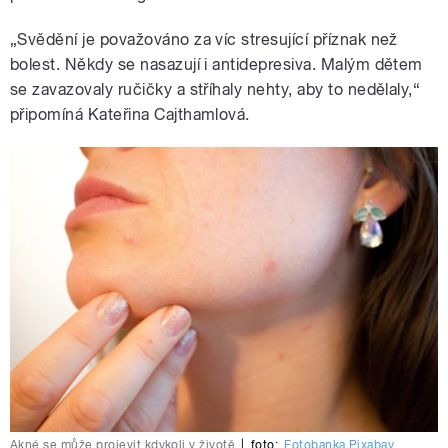
„Svědění je považováno za víc stresující příznak než
bolest. Někdy se nasazují i antidepresiva. Malým dětem
se zavazovaly ručičky a stříhaly nehty, aby to nedělaly,“
připomíná Kateřina Cajthamlová.
Akné se může projevit kdykoli v životě
|
foto:
Fotobanka Pixabay