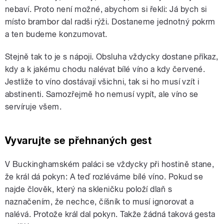
nebaví. Proto není možné, abychom si řekli: Já bych si
místo brambor dal radši rýži. Dostaneme jednotný pokrm
a ten budeme konzumovat.
Stejně tak to je s nápoji. Obsluha vždycky dostane příkaz,
kdy a k jakému chodu nalévat bílé víno a kdy červené.
Jestliže to víno dostávají všichni, tak si ho musí vzít i
abstinenti. Samozřejmě ho nemusí vypít, ale víno se
servíruje všem.
Vyvarujte se přehnaných gest
V Buckinghamském paláci se vždycky při hostině stane,
že král dá pokyn: A teď rozléváme bílé víno. Pokud se
najde člověk, který na skleničku položí dlaň s
naznačením, že nechce, číšník to musí ignorovat a
nalévá. Protože král dal pokyn. Takže žádná taková gesta