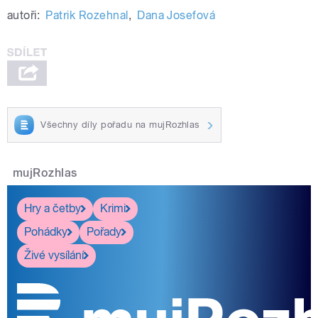
autoři:
Patrik Rozehnal
,
Dana Josefová
Všechny díly pořadu na mujRozhlas
mujRozhlas
Hry a četby
Krimi
Pohádky
Pořady
Živé vysílání