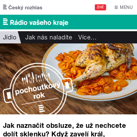
Přejít k hlavnímu obsahu
MENU
ŽIVĚ
Jídlo
Jak nás naladíte
Více
…
Jak naznačit obsluze, že už nechcete
dolít sklenku? Když zavelí král,