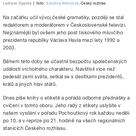
Ladislav Špaček
|
foto:
Karolína Němcová
,
Český rozhlas
Na začátku učil vývoj české gramatiky, později se stal
redaktorem a moderátorem v Československé televizi.
Nejznámější byl ovšem jeho post tiskového mluvčího
prezidenta republiky Václava Havla mezi lety 1992 a
2003.
Během této doby se účastnil bezpočtu společenských
událostí vrcholného charakteru. Navštívil více než
padesát zemí světa, setkal se s desítkami prezidentů,
králů a jiných hlav států.
Dnes píše knihy o etiketě a pořádá odborné přednášky a
cvičení v tomto oboru. Jeho rady z etikety uslyšíte v
našem vysílání v pořadu Pochoutkový rok každou neděli
po 10. a v repríze po 21. hodině na všech regionálních
stanicích Českého rozhlasu.