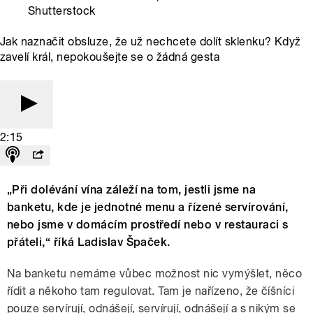
Shutterstock
Jak naznačit obsluze, že už nechcete dolít sklenku? Když
zavelí král, nepokoušejte se o žádná gesta
2:15
„Při dolévání vína záleží na tom, jestli jsme na
banketu, kde je jednotné menu a řízené servírování,
nebo jsme v domácím prostředí nebo v restauraci s
přáteli,“ říká Ladislav Špaček.
Na banketu nemáme vůbec možnost nic vymýšlet, něco
řídit a někoho tam regulovat. Tam je nařízeno, že číšníci
pouze servírují, odnášejí, servírují, odnášejí a s nikým se