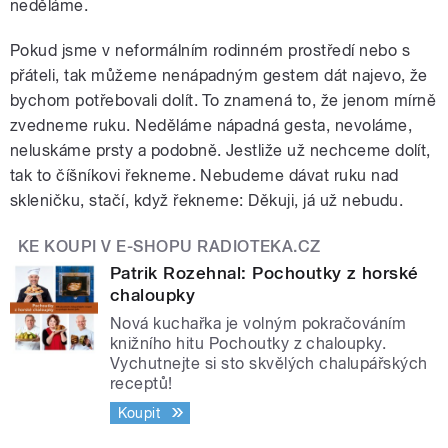
neděláme.
Pokud jsme v neformálním rodinném prostředí nebo s
přáteli, tak můžeme nenápadným gestem dát najevo, že
bychom potřebovali dolít. To znamená to, že jenom mírně
zvedneme ruku. Neděláme nápadná gesta, nevoláme,
neluskáme prsty a podobně. Jestliže už nechceme dolít,
tak to číšníkovi řekneme. Nebudeme dávat ruku nad
skleničku, stačí, když řekneme: Děkuji, já už nebudu.
KE KOUPI V E-SHOPU RADIOTEKA.CZ
Patrik Rozehnal: Pochoutky z horské
chaloupky
Nová kuchařka je volným pokračováním
knižního hitu Pochoutky z chaloupky.
Vychutnejte si sto skvělých chalupářských
receptů!
Koupit