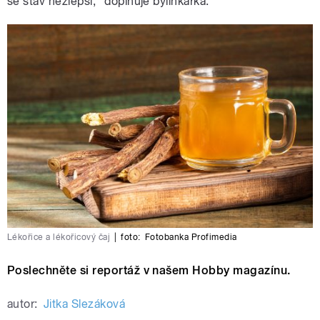
se stav nezlepší,“ doplňuje bylinkářka.
Lékořice a lékořicový čaj
|
foto:
Fotobanka Profimedia
Poslechněte si reportáž v našem Hobby magazínu.
autor:
Jitka Slezáková