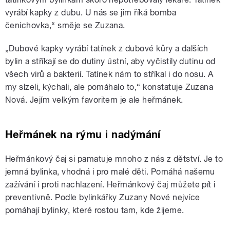
vyrábí kapky z dubu. U nás se jim říká bomba
čenichovka,“ směje se Zuzana.
„Dubové kapky vyrábí tatínek z dubové kůry a dalších
bylin a stříkají se do dutiny ústní, aby vyčistily dutinu od
všech virů a bakterií. Tatínek nám to stříkal i do nosu. A
my slzeli, kýchali, ale pomáhalo to,“ konstatuje Zuzana
Nová. Jejím velkým favoritem je ale heřmánek.
Heřmánek na rýmu i nadýmání
Heřmánkový čaj si pamatuje mnoho z nás z dětství. Je to
jemná bylinka, vhodná i pro malé děti. Pomáhá našemu
zažívání i proti nachlazení. Heřmánkový čaj můžete pít i
preventivně. Podle bylinkářky Zuzany Nové nejvíce
pomáhají bylinky, které rostou tam, kde žijeme.