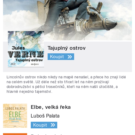
Tajuplný ostrov
Koupit
Lincolnův ostrov nikdo nikdy na mapě nenašel, a přece ho znají lidé
na celém světě. Už déle než sto třicet let na něm prožívají
dobrodružství s pěticí trosečníků, kteří na něm našli útočiště, a
hlavně nejedno tajemství.
Elbe, velká řeka
Luboš Palata
Koupit