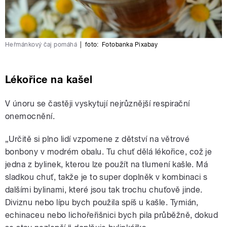
Heřmánkový čaj pomáhá
|
foto:
Fotobanka Pixabay
Lékořice na kašel
V únoru se častěji vyskytují nejrůznější respirační
onemocnění.
„Určitě si plno lidí vzpomene z dětství na větrové
bonbony v modrém obalu. Tu chuť dělá lékořice, což je
jedna z bylinek, kterou lze použít na tlumení kašle. Má
sladkou chuť, takže je to super doplněk v kombinaci s
dalšími bylinami, které jsou tak trochu chuťově jinde.
Diviznu nebo lípu bych použila spíš u kašle. Tymián,
echinaceu nebo lichořeřišnici bych pila průběžně, dokud