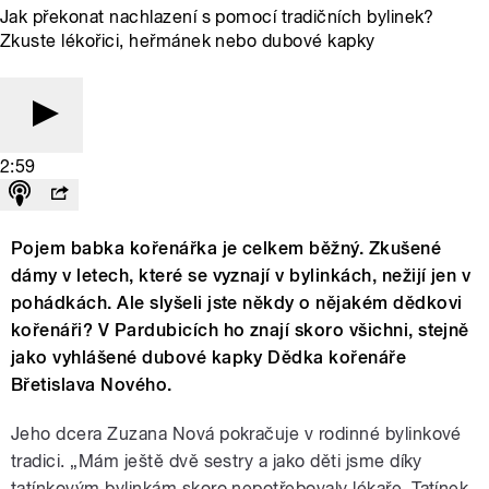
Jak překonat nachlazení s pomocí tradičních bylinek?
Zkuste lékořici, heřmánek nebo dubové kapky
2:59
Pojem babka kořenářka je celkem běžný. Zkušené
dámy v letech, které se vyznají v bylinkách, nežijí jen v
pohádkách. Ale slyšeli jste někdy o nějakém dědkovi
kořenáři? V Pardubicích ho znají skoro všichni, stejně
jako vyhlášené dubové kapky Dědka kořenáře
Břetislava Nového.
Jeho dcera Zuzana Nová pokračuje v rodinné bylinkové
tradici. „Mám ještě dvě sestry a jako děti jsme díky
tatínkovým bylinkám skoro nepotřebovaly lékaře. Tatínek