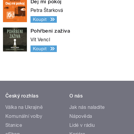
Dej mi pokoj
Petra Štarková
Koupit
Pohřbeni zaživa
Vít Vencl
Koupit
Český rozhlas
O nás
Válka na Ukrajině
Jak nás naladíte
Komunální volby
Nápověda
Stanice
Lidé v rádiu