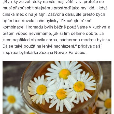
„Bylinky ze zahrádky na nás mají větší vliv, protože se
musí přizpůsobit stejnému prostředí jako my lidé. I když
čínská medicína je fajn. Zázvor a další, ale přesto bych
upřednostňovala naše bylinky. Zkoušejte různé
kombinace. Hromadu bylin běžně používáme v kuchyni a
přitom vůbec nevnímáme, jak si tím děláme dobře. Já
jsem například objevila chrpu, nádhernou modrou bylinku.
Dá se také použít na lehké nachlazení,“ přidává další
inspiraci bylinkářka Zuzana Nová z Pardubic.