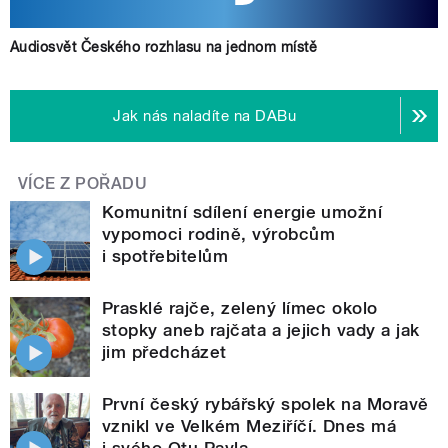
Audiosvět Českého rozhlasu na jednom místě
Jak nás naladíte na DABu
VÍCE Z POŘADU
Komunitní sdílení energie umožní
vypomoci rodině, výrobcům
i spotřebitelům
Prasklé rajče, zelený límec okolo
stopky aneb rajčata a jejich vady a jak
jim předcházet
První český rybářský spolek na Moravě
vznikl ve Velkém Meziříčí. Dnes má
i svého Otu Pavla