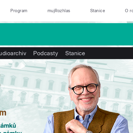
Program
mujRozhlas
Stanice
O r
udioarchiv
Podcasty
Stanice