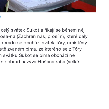
á
elý svátek Sukot a říkají se během něj
Hoša-na (Zachraň nás, prosím), které daly
obřadu se obchází svitek Tóry, umístěný
tě zvaném bima, ze kterého se z Tóry
n svátku Sukot se bima obchází ne
o se obřad nazývá Hošana raba (velké