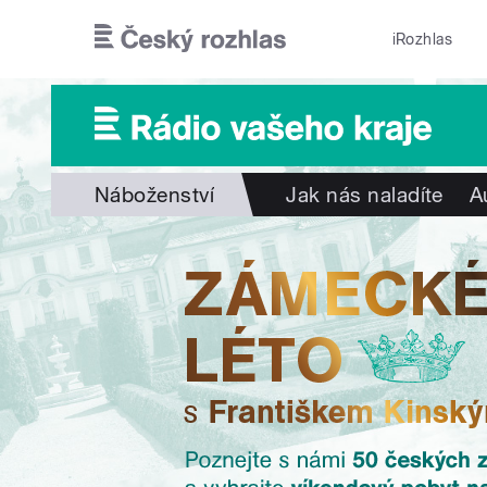
Přejít k hlavnímu obsahu
iRozhlas
Náboženství
Jak nás naladíte
A