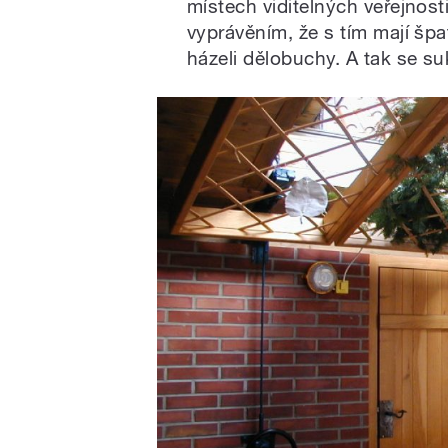
místech viditelných veřejnosti
vyprávěním, že s tím mají špa
házeli dělobuchy. A tak se su