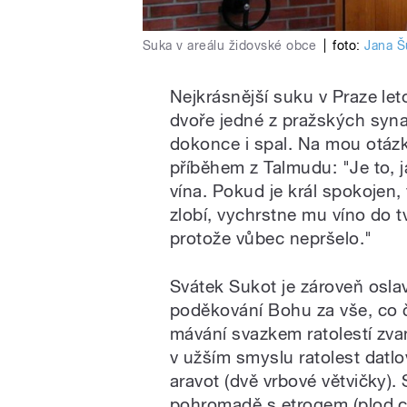
Suka v areálu židovské obce
|
foto:
Jana Š
Nejkrásnější suku v Praze let
dvoře jedné z pražských syn
dokonce i spal. Na mou otázk
příběhem z Talmudu: "Je to, j
vína. Pokud je král spokojen,
zlobí, vychrstne mu víno do t
protože vůbec nepršelo."
Svátek Sukot je zároveň oslav
poděkování Bohu za vše, co 
mávání svazkem ratolestí zvan
v užším smyslu ratolest datlo
aravot (dvě vrbové větvičky). 
pohromadě s etrogem (plod c