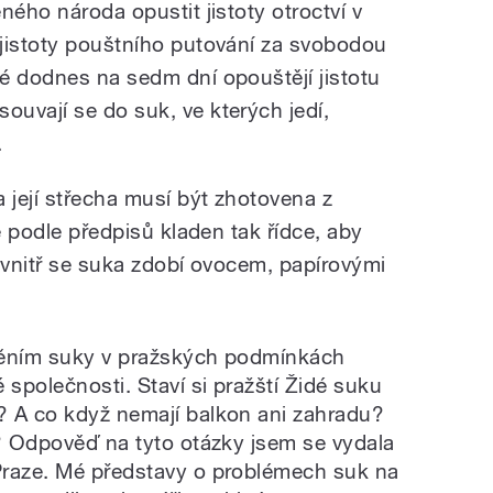
ného národa opustit jistoty otroctví v
jistoty pouštního putování za svobodou
é dodnes na sedm dní opouštějí jistotu
uvají se do suk, ve kterých jedí,
.
 její střecha musí být zhotovena z
e podle předpisů kladen tak řídce, aby
Uvnitř se suka zdobí ovocem, papírovými
avěním suky v pražských podmínkách
 společnosti. Staví si pražští Židé suku
? A co když nemají balkon ani zahradu?
t? Odpověď na tyto otázky jsem se vydala
Praze. Mé představy o problémech suk na