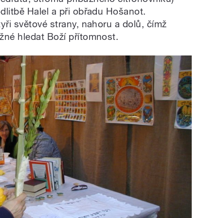
dlitbě Halel a při obřadu Hošanot.
yři světové strany, nahoru a dolů, čímž
žné hledat Boží přítomnost.