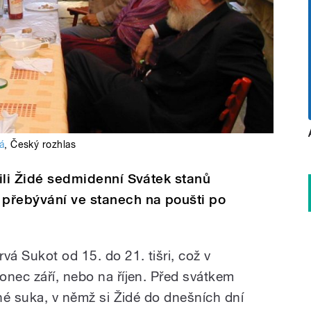
á
,
Český rozhlas
vili Židé sedmidenní Svátek stanů
 přebývání ve stanech na poušti po
vá Sukot od 15. do 21. tišri, což v
onec září, nebo na říjen. Před svátkem
ané suka, v němž si Židé do dnešních dní