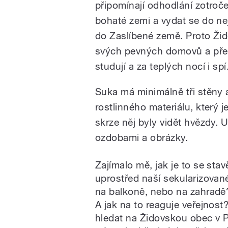
připomínají odhodlání zotroče
bohaté zemi a vydat se do ne
do Zaslíbené země. Proto Žid
svých pevných domovů a přeso
studují a za teplých nocí i spí
Suka má minimálně tři stěny a
rostlinného materiálu, který j
skrze něj byly vidět hvězdy. 
ozdobami a obrázky.
Zajímalo mě, jak je to se st
uprostřed naší sekularizované
na balkoně, nebo na zahradě
A jak na to reaguje veřejnos
hledat na Židovskou obec v 