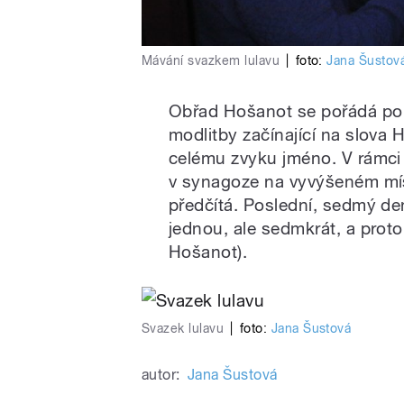
Mávání svazkem lulavu
|
foto:
Jana Šustov
Obřad Hošanot se pořádá po c
modlitby začínající na slova 
celému zvyku jméno. V rámci 
v synagoze na vyvýšeném mís
předčítá. Poslední, sedmý de
jednou, ale sedmkrát, a prot
Hošanot).
Svazek lulavu
|
foto:
Jana Šustová
autor:
Jana Šustová