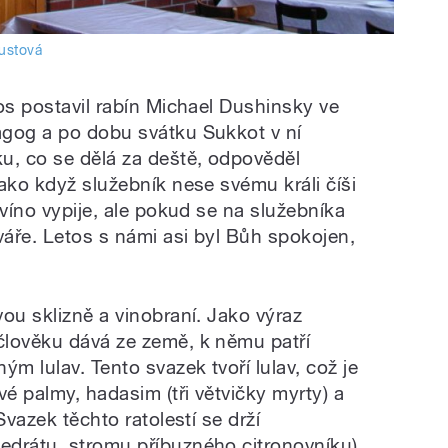
ustová
os postavil rabín Michael Dushinsky ve
agog a po dobu svátku Sukkot v ní
u, co se dělá za deště, odpověděl
ako když služebník nese svému králi číši
 víno vypije, ale pokud se na služebníka
váře. Letos s námi asi byl Bůh spokojen,
ou sklizně a vinobraní. Jako výraz
člověku dává ze země, k němu patří
ým lulav. Tento svazek tvoří lulav, což je
vé palmy, hadasim (tři větvičky myrty) a
Svazek těchto ratolestí se drží
edrátu, stromu příbuzného citronovníku)