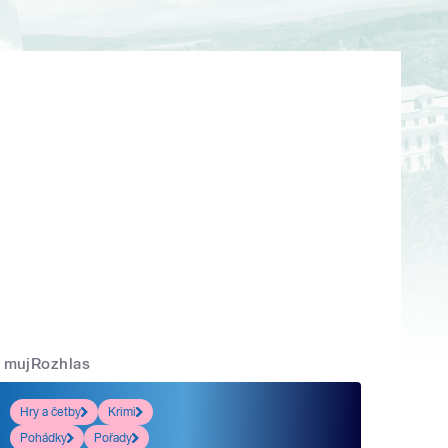
mujRozhlas
Hry a četby
Krimi
Pohádky
Pořady