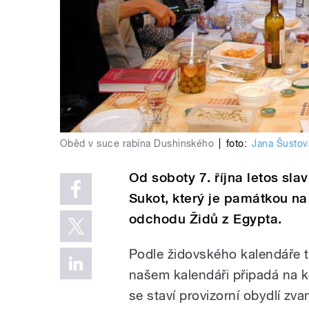
Oběd v suce rabína Dushinského
|
foto:
Jana Šustov
Od soboty 7. října letos sla
Sukot, který je památkou na
odchodu Židů z Egypta.
Podle židovského kalendáře tr
našem kalendáři připadá na k
se staví provizorní obydlí zv