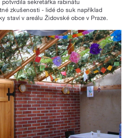
 potvrdila sekretářka rabinátu
tné zkušenosti - lidé do suk například
ky staví v areálu Židovské obce v Praze.