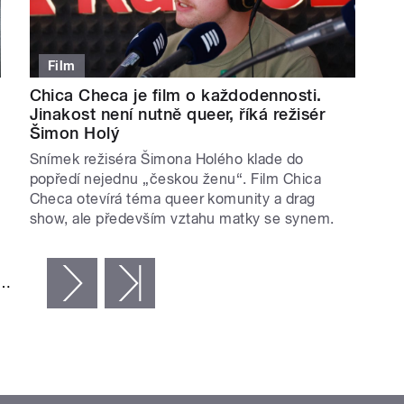
Film
Chica Checa je film o každodennosti.
Jinakost není nutně queer, říká režisér
Šimon Holý
Snímek režiséra Šimona Holého klade do
popředí nejednu „českou ženu“. Film Chica
Checa otevírá téma queer komunity a drag
show, ale především vztahu matky se synem.
…
následující ›
poslední »