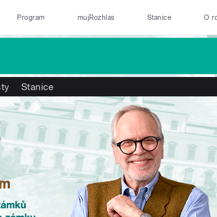
Program
mujRozhlas
Stanice
O r
ty
Stanice