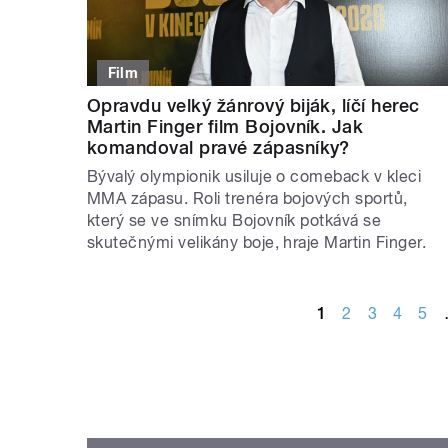
Film
Opravdu velký žánrový biják, líčí herec
Martin Finger film Bojovník. Jak
komandoval pravé zápasníky?
Bývalý olympionik usiluje o comeback v kleci
MMA zápasu. Roli trenéra bojových sportů,
který se ve snímku Bojovník potkává se
skutečnými velikány boje, hraje Martin Finger.
STRÁNKY
1
2
3
4
5