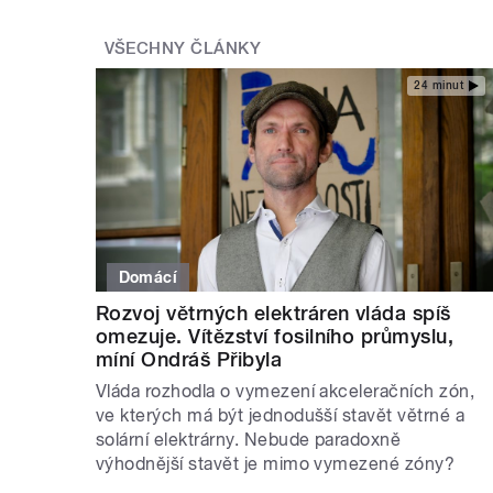
VŠECHNY ČLÁNKY
24 minut
Domácí
Rozvoj větrných elektráren vláda spíš
omezuje. Vítězství fosilního průmyslu,
míní Ondráš Přibyla
Vláda rozhodla o vymezení akceleračních zón,
ve kterých má být jednodušší stavět větrné a
solární elektrárny. Nebude paradoxně
výhodnější stavět je mimo vymezené zóny?