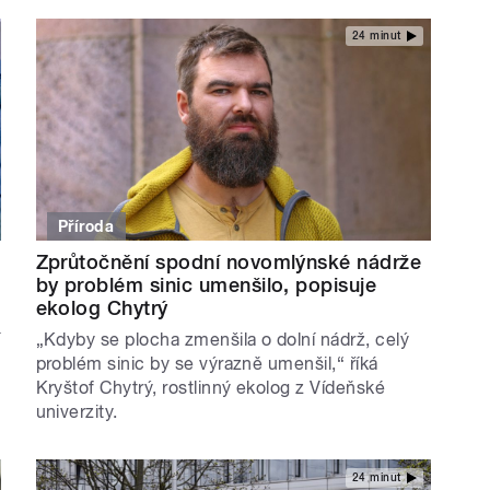
24 minut
Příroda
Zprůtočnění spodní novomlýnské nádrže
by problém sinic umenšilo, popisuje
ekolog Chytrý
í
„Kdyby se plocha zmenšila o dolní nádrž, celý
problém sinic by se výrazně umenšil,“ říká
Kryštof Chytrý, rostlinný ekolog z Vídeňské
univerzity.
24 minut