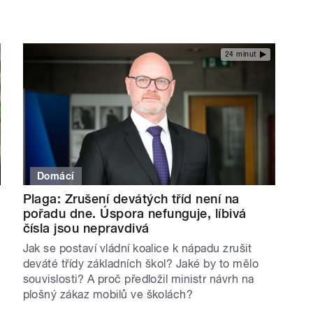
24 minut
Domácí
Plaga: Zrušení devátých tříd není na
pořadu dne. Úspora nefunguje, líbivá
čísla jsou nepravdivá
Jak se postaví vládní koalice k nápadu zrušit
deváté třídy základních škol? Jaké by to mělo
souvislosti? A proč předložil ministr návrh na
plošný zákaz mobilů ve školách?