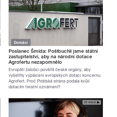
Domácí
Poslanec Šmída: Pošťouchli jsme státní
zastupitelství, aby na národní dotace
Agrofertu nezapomnělo
Evropští žalobci pověřili české orgány, aby
vyšetřily vyplácení evropských dotací koncernu
Agrofert. Proč Pirátská strana podala kvůli
dotacím trestní oznámení?
23 minut