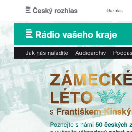
Přejít k hlavnímu obsahu
iRozhlas
Jak nás naladíte
Audioarchiv
Podcas