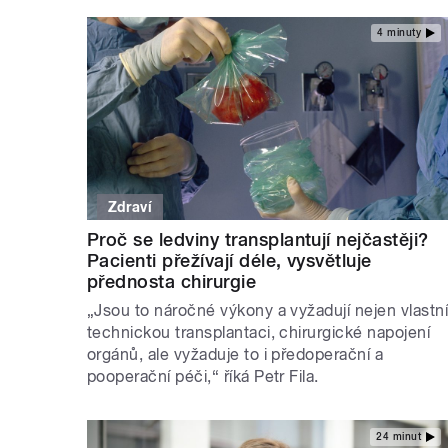
4 minuty
Zdraví
Proč se ledviny transplantují nejčastěji?
Pacienti přežívají déle, vysvětluje
přednosta chirurgie
„Jsou to náročné výkony a vyžadují nejen vlastn
technickou transplantaci, chirurgické napojení
orgánů, ale vyžaduje to i předoperační a
pooperační péči,“ říká Petr Fila.
24 minut