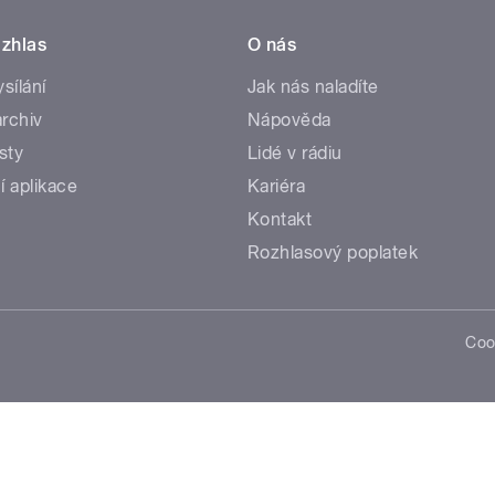
zhlas
O nás
ysílání
Jak nás naladíte
rchiv
Nápověda
sty
Lidé v rádiu
í aplikace
Kariéra
Kontakt
Rozhlasový poplatek
Coo