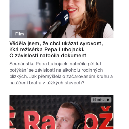
Film
Věděla jsem, že chci ukázat syrovost,
říká režisérka Pepa Lubojacki.
O závislosti natočila dokument
Scenáristka Pepa Lubojacki natočila pět let
potýkání se závislostí na alkoholu rodinných
blízkých. Jak přemýšlela o začarovaném kruhu a
natáčení bratra v těžkých stavech?
15 minut