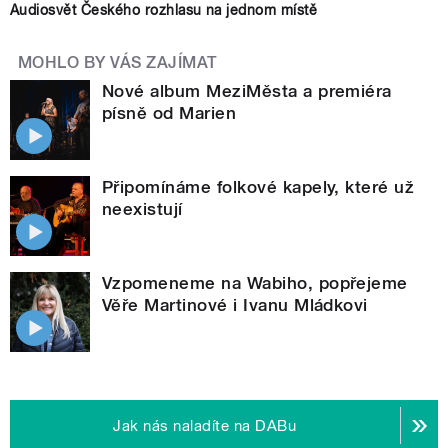
Audiosvět Českého rozhlasu na jednom místě
MOHLO BY VÁS ZAJÍMAT
Nové album MeziMěsta a premiéra
písně od Marien
Připomínáme folkové kapely, které už
neexistují
Vzpomeneme na Wabiho, popřejeme
Věře Martinové i Ivanu Mládkovi
Jak nás naladíte na DABu