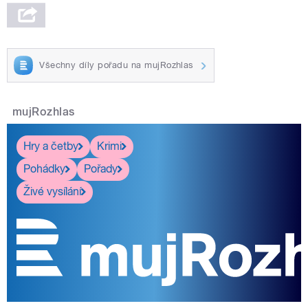
Všechny díly pořadu na mujRozhlas
mujRozhlas
Hry a četby
Krimi
Pohádky
Pořady
Živé vysílání