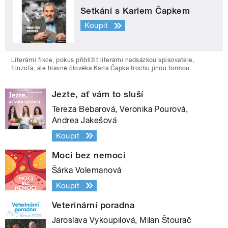
Setkání s Karlem Čapkem
Koupit
Literární fikce, pokus přiblížit literární nadsázkou spisovatele,
filozofa, ale hlavně člověka Karla Čapka trochu jinou formou.
Jezte, ať vám to sluší
Tereza Bebarová, Veronika Pourová,
Andrea Jakešová
Koupit
Moci bez nemoci
Šárka Volemanová
Koupit
Veterinární poradna
Jaroslava Vykoupilová, Milan Štourač