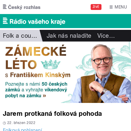
Přejít k hlavnímu obsahu
MENU
ŽIVĚ
Folk a country
Jak nás naladíte
Více
…
Jarem protkaná folková pohoda
22. březen 2022
Folková pohlazení