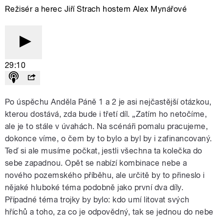
Režisér a herec Jiří Strach hostem Alex Mynářové
29:10
Po úspěchu Anděla Páně 1 a 2 je asi nejčastější otázkou,
kterou dostává, zda bude i třetí díl. „Zatím ho netočíme,
ale je to stále v úvahách. Na scénáři pomalu pracujeme,
dokonce víme, o čem by to bylo a byl by i zafinancovaný.
Teď si ale musíme počkat, jestli všechna ta kolečka do
sebe zapadnou. Opět se nabízí kombinace nebe a
nového pozemského příběhu, ale určitě by to přineslo i
nějaké hluboké téma podobně jako první dva díly.
Případné téma trojky by bylo: kdo umí litovat svých
hříchů a toho, za co je odpovědný, tak se jednou do nebe