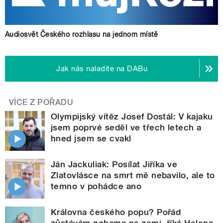
Audiosvět Českého rozhlasu na jednom místě
Jak nás naladíte na DABu
VÍCE Z POŘADU
Olympijský vítěz Josef Dostál: V kajaku
jsem poprvé seděl ve třech letech a
hned jsem se cvakl
Ján Jackuliak: Posílat Jiříka ve
Zlatovlásce na smrt mě nebavilo, ale to
temno v pohádce ano
Královna českého popu? Pořád
zůstávám nohama na zemi, říká Helena