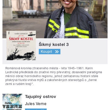
Šikmý kostel 3
Koupit
Románová kronika ztraceného města - léta 1945–1961. Karin
Lednická předkládá do značné míry převratný, dosavadní paradigma
měnící obraz hornického regionu, jehož zahlazenou historii stále
překrývá tlustá vrstva mýtů a zakořeněných stereotypů o „černé
zemi a rudém kraji“.
Tajuplný ostrov
Jules Verne