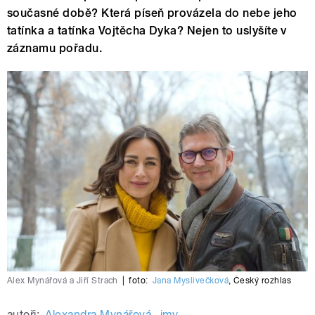
současné době? Která píseň provázela do nebe jeho
tatínka a tatínka Vojtěcha Dyka? Nejen to uslyšíte v
záznamu pořadu.
Alex Mynářová a Jiří Strach
|
foto:
Jana Myslivečková
,
Český rozhlas
autoři:
Alexandra Mynářová
,
jmy