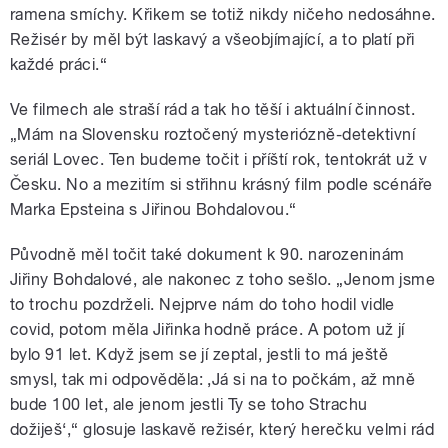
ramena smíchy. Křikem se totiž nikdy ničeho nedosáhne.
Režisér by měl být laskavý a všeobjímající, a to platí při
každé práci.“
Ve filmech ale straší rád a tak ho těší i aktuální činnost.
„Mám na Slovensku roztočený mysteriózně-detektivní
seriál Lovec. Ten budeme točit i příští rok, tentokrát už v
Česku. No a mezitím si střihnu krásný film podle scénáře
Marka Epsteina s Jiřinou Bohdalovou.“
Původně měl točit také dokument k 90. narozeninám
Jiřiny Bohdalové, ale nakonec z toho sešlo. „Jenom jsme
to trochu pozdrželi. Nejprve nám do toho hodil vidle
covid, potom měla Jiřinka hodně práce. A potom už jí
bylo 91 let. Když jsem se jí zeptal, jestli to má ještě
smysl, tak mi odpověděla: ‚Já si na to počkám, až mně
bude 100 let, ale jenom jestli Ty se toho Strachu
dožiješ‘,“ glosuje laskavě režisér, který herečku velmi rád