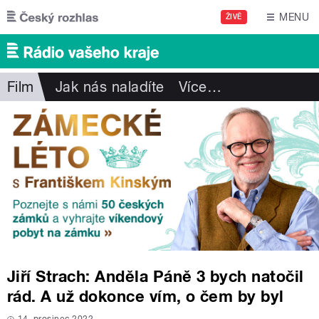
Přejít k hlavnímu obsahu
MENU
ŽIVĚ
Film
Jak nás naladíte
Více
…
Jiří Strach: Anděla Páně 3 bych natočil
rád. A už dokonce vím, o čem by byl