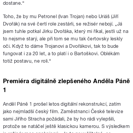
dostane.“
Toho, že by mu Petronel (Ivan Trojan) nebo Uriáš (Jiří
Dvořák) na své čertí role zestárli, se režisér nebojí. „Já
jsem tuhle potkal Jirku Dvořáka, který mi říkal, jestli už na
to nejsme starý, ale při tom se mu tak čertovsky leskly
oči. Když to dáme Trojanovi a Dvořákovi, tak to bude
fungovat i za 20 let, a to platí i o Bartoškovi. Oblékám
totiž postavu, ne roli.“
Premiéra digitálně zlepšeného Anděla Páně
1
Anděl Páně 1 prošel letos digitální rekonstrukcí, zatím
jako nejmladší český film. Zaměstnanci České televize
sami Jiřího Stracha požádali, že by ho rádi vylepšili,
protože se natáčel ještě klasickou kamerou. S výsledkem