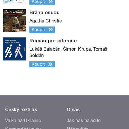
Koupit
Brána osudu
Agatha Christie
Koupit
Román pro pitomce
Lukáš Balabán, Šimon Krupa, Tomáš
Soldán
Koupit
Český rozhlas
O nás
Válka na Ukrajině
Jak nás naladíte