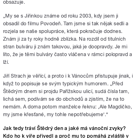
obsazuje.
„My se s Jiřinkou známe od roku 2003, kdy jsem ji
obsadil do filmu Povodeň. Tam jsme si tak nějak sedli a
rozjela se naše spolupráce, která pokračuje dodnes.
Znám ji za ty roky hodně zblízka. Na rozdíl od titulních
stran bulváru ji znám takovou, jaká je doopravdy. Je mi
líto, že je těmi bulváry často vláčena v rámci polopravd a
lží.
Jiří Strach je věřící, a proto i k Vánocům přistupuje jinak, i
když to popisuje se svým typickým humorem. „Před
Štědrým dnem si projdu Pařížskou ulicí, sudá čísla tam,
lichá sem, podívám se do obchodů a zjistím, že na to
nemám. A doma potom manželce řeknu: ‚Ale Magdičko,
my jsme křesťané, my tohle nepotřebujeme‘.“
Jak tedy tráví Štědrý den a jaké má vánoční zvyky?
Kdo ho k víře přivedl a proč mu to pomáhá zvláště v