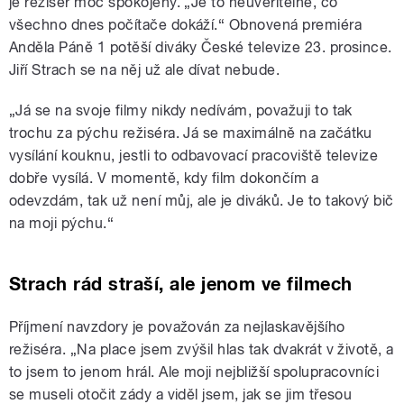
je režisér moc spokojený. „Je to neuvěřitelné, co
všechno dnes počítače dokáží.“ Obnovená premiéra
Anděla Páně 1 potěší diváky České televize 23. prosince.
Jiří Strach se na něj už ale dívat nebude.
„Já se na svoje filmy nikdy nedívám, považuji to tak
trochu za pýchu režiséra. Já se maximálně na začátku
vysílání kouknu, jestli to odbavovací pracoviště televize
dobře vysílá. V momentě, kdy film dokončím a
odevzdám, tak už není můj, ale je diváků. Je to takový bič
na moji pýchu.“
Strach rád straší, ale jenom ve filmech
Příjmení navzdory je považován za nejlaskavějšího
režiséra. „Na place jsem zvýšil hlas tak dvakrát v životě, a
to jsem to jenom hrál. Ale moji nejbližší spolupracovníci
se museli otočit zády a viděl jsem, jak se jim třesou