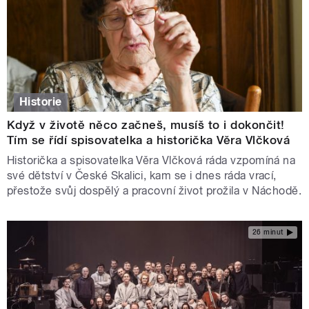
Historie
Když v životě něco začneš, musíš to i dokončit!
Tím se řídí spisovatelka a historička Věra Vlčková
Historička a spisovatelka Věra Vlčková ráda vzpomíná na
své dětství v České Skalici, kam se i dnes ráda vrací,
přestože svůj dospělý a pracovní život prožila v Náchodě.
26 minut