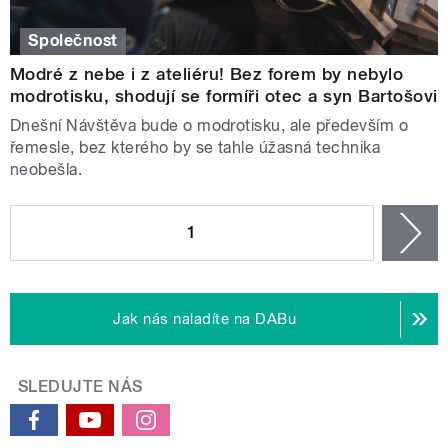
Společnost
Modré z nebe i z ateliéru! Bez forem by nebylo
modrotisku, shodují se formíři otec a syn Bartošovi
Dnešní Návštěva bude o modrotisku, ale především o
řemesle, bez kterého by se tahle úžasná technika
neobešla.
STRÁNKY
1
n
Jak nás naladíte na DABu
SLEDUJTE NÁS