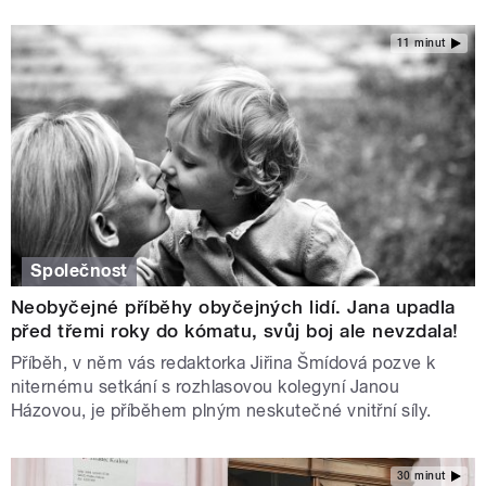
11 minut
Společnost
Neobyčejné příběhy obyčejných lidí. Jana upadla
před třemi roky do kómatu, svůj boj ale nevzdala!
Příběh, v něm vás redaktorka Jiřina Šmídová pozve k
niternému setkání s rozhlasovou kolegyní Janou
Házovou, je příběhem plným neskutečné vnitřní síly.
30 minut