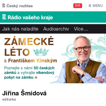
Přejít k hlavnímu obsahu
MENU
ŽIVĚ
Jak nás naladíte
Audioarchiv
Více
…
Jiřina Šmídová
editorka