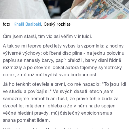
foto:
Khalil Baalbaki
,
Český rozhlas
Čím jsem starší, tím víc asi věřím v intuici.
A tak se mi teprve před lety vybavila vzpomínka z hodiny
výtvarné výchovy: oblíbená disciplina - na jednu polovinu
papíru se nanesly barvy, papír přeložil, barvy dlaní řádně
rozmázly a po otevření čekal autora tajemný symetrický
obraz, z něhož měl vyčíst svou budoucnost.
Já ho tenkrát otevřela a první, co mě napadlo: "To jsou lidi
ve studiu a povídají si." Ve svých deseti letech jsem
samozřejmě nemohla ani tušit, že právě tohle bude za
dvacet let můj denní chleba a že v něm najde spojení
věčné hledání pravdy, můj částečný exbicionismus i
snaha pomáhat lidem.