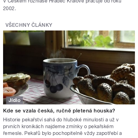
V Českém rozhlase Hradec Králové pracuje od roku
2002.
VŠECHNY ČLÁNKY
Jídlo
Kde se vzala česká, ručně pletená houska?
Historie pekařství sahá do hluboké minulosti a už v
prvních kronikách najdeme zmínky o pekařském
řemesle. Pekařů bylo pochopitelně vždy zapotřebí a