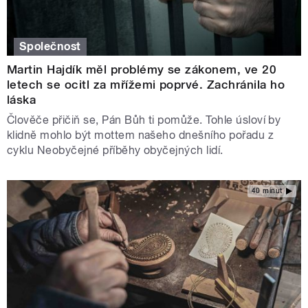
Společnost
Martin Hajdík měl problémy se zákonem, ve 20
letech se ocitl za mřížemi poprvé. Zachránila ho
láska
Člověče přičiň se, Pán Bůh ti pomůže. Tohle úsloví by
klidně mohlo být mottem našeho dnešního pořadu z
cyklu Neobyčejné příběhy obyčejných lidí.
40 minut