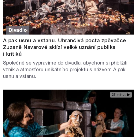
Divadlo
A pak usnu a vstanu. Uhrančivá pocta zpěvačce
Zuzaně Navarové sklízí velké uznání publika
i kritiků
Společně se vypravíme do divadla, abychom si přiblížili
vznik a atmosféru unikátního projektu s názvem A pak
usnu a vstanu.
27 minut