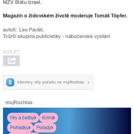
MZV Státu Izrael.
Magazín o židovském životě moderuje Tomáš Töpfer.
autoři:
Leo Pavlát
,
Tvůrčí skupina publicistiky - náboženské vysílání
Všechny díly pořadu na mujRozhlas
mujRozhlas
Hry a četby
Krimi
Pohádky
Pořady