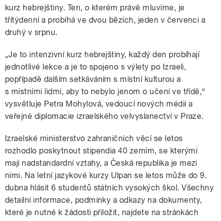
kurz hebrejštiny. Ten, o kterém právě mluvíme, je
třítýdenní a probíhá ve dvou bězích, jeden v červenci a
druhý v srpnu.
„Je to intenzivní kurz hebrejštiny, každý den probíhají
jednotlivé lekce a je to spojeno s výlety po Izraeli,
popřípadě dalším setkáváním s místní kulturou a
s místními lidmi, aby to nebylo jenom o učení ve třídě,“
vysvětluje Petra Mohylová, vedoucí nových médií a
veřejné diplomacie izraelského velvyslanectví v Praze.
Izraelské ministerstvo zahraničních věcí se letos
rozhodlo poskytnout stipendia 40 zemím, se kterými
mají nadstandardní vztahy, a Česká republika je mezi
nimi. Na letní jazykové kurzy Ulpan se letos může do 9.
dubna hlásit 6 studentů státních vysokých škol. Všechny
detailní informace, podmínky a odkazy na dokumenty,
které je nutné k žádosti přiložit, najdete na stránkách