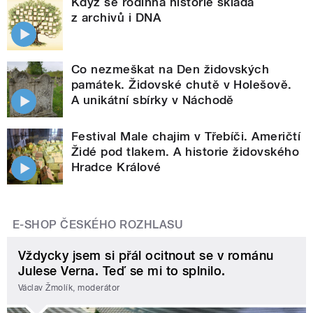
Když se rodinná historie skládá
z archivů i DNA
Co nezmeškat na Den židovských
památek. Židovské chutě v Holešově.
A unikátní sbírky v Náchodě
Festival Male chajim v Třebíči. Američtí
Židé pod tlakem. A historie židovského
Hradce Králové
E-SHOP ČESKÉHO ROZHLASU
Vždycky jsem si přál ocitnout se v románu
Julese Verna. Teď se mi to splnilo.
Václav Žmolík, moderátor