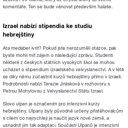
komentáře. Ten se bude věnovat především halaše.
Izrael nabízí stipendia ke studiu
hebrejštiny
Ata medaber ivrit? Pokud jste nerozuměli otázce, pak
byste mohli mít zájem o následující zprávu. Studenti
některé z českých státních vysokých škol se mohou
ucházet o stipendium izraelského velvyslanectví. A v létě
se díky němu zúčastnit kurzů hebrejštiny přímo v Izraeli.
Podrobnosti nabízí Terezie Jirásková v rozhovoru s
Petrou Mohylovou z Velvyslanectví Státu Izrael.
Slovo ulpan je označením pro intenzivní kurzy
hebrejštiny. Ulpany byly původně určeny přistěhovalcům
s cílem co nejrychleji je naučit jazyk nové země, a
usnadnit jim tak adaptaci. Součástí Ulpanů je intenzivní