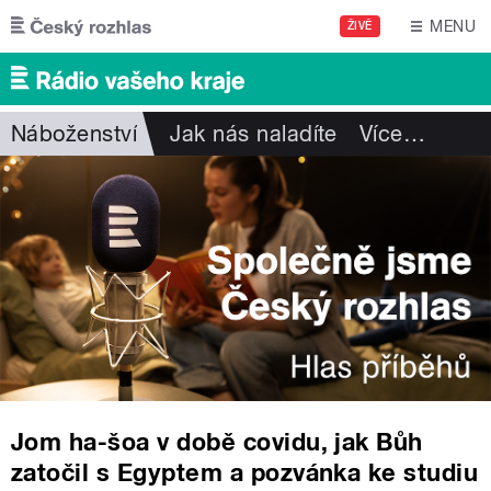
Přejít k hlavnímu obsahu
MENU
ŽIVĚ
Náboženství
Jak nás naladíte
Více
…
Jom ha-šoa v době covidu, jak Bůh
zatočil s Egyptem a pozvánka ke studiu