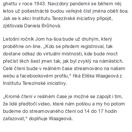
ghettu v roce 1943. Navzdory pandemii se během něj
letos už pošestnácté budou veřejně číst jména obětí šoa.
Jak se k akci Institutu Terezínské iniciativy připojit,
zjišťovala Daniela Brůhová.
Letošní ročník Jom ha-šoa bude už druhým, který
proběhne on-line. „Kdo se předem registroval, tak
dostane odkaz do virtuální místnosti, kde bude moct
přečíst těch šest jmen tak, jak byl zvyklý na náměstích.
Celé čtení bude v reálném čase streamováno na našem
webu a facebookovém profilu,“ říká Eliška Waageová z
Institutu Terezínské iniciativy.
„Kromě čtení v reálném čase je možné se zapojit i tím,
že lidé předtočí video, které nám pošlou a my ho potom
budeme do streamovaného čtení od 14 do 17 hodin
zařazovat,“ doplňuje Waageová.