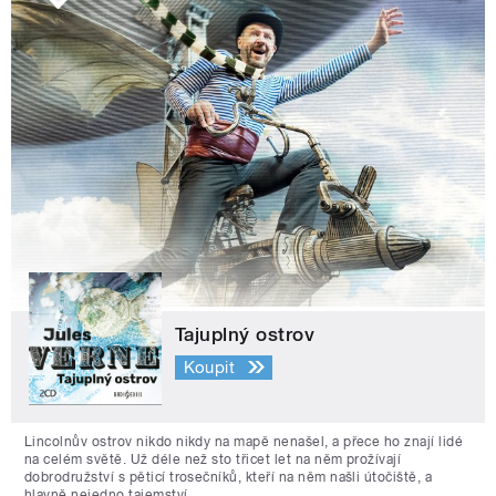
Tajuplný ostrov
Koupit
Lincolnův ostrov nikdo nikdy na mapě nenašel, a přece ho znají lidé
na celém světě. Už déle než sto třicet let na něm prožívají
dobrodružství s pěticí trosečníků, kteří na něm našli útočiště, a
hlavně nejedno tajemství.