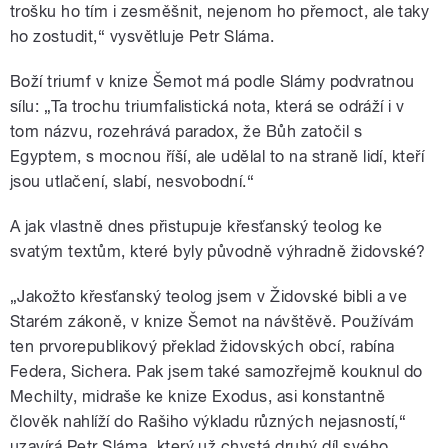
trošku ho tím i zesměšnit, nejenom ho přemoct, ale taky
ho zostudit,“ vysvětluje Petr Sláma.
Boží triumf v knize Šemot má podle Slámy podvratnou
sílu: „Ta trochu triumfalistická nota, která se odráží i v
tom názvu, rozehrává paradox, že Bůh zatočil s
Egyptem, s mocnou říší, ale udělal to na straně lidí, kteří
jsou utlačení, slabí, nesvobodní.“
A jak vlastně dnes přistupuje křesťanský teolog ke
svatým textům, které byly původně výhradně židovské?
„Jakožto křesťanský teolog jsem v Židovské bibli a ve
Starém zákoně, v knize Šemot na návštěvě. Používám
ten prvorepublikový překlad židovských obcí, rabína
Federa, Sichera. Pak jsem také samozřejmě kouknul do
Mechilty, midraše ke knize Exodus, asi konstantně
člověk nahlíží do Rašiho výkladu různých nejasností,“
uzavírá Petr Sláma, který už chystá druhý díl svého