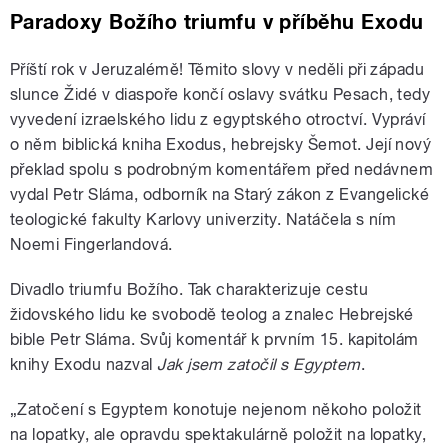
Paradoxy Božího triumfu v příběhu Exodu
Příští rok v Jeruzalémě! Těmito slovy v neděli při západu
slunce Židé v diaspoře končí oslavy svátku Pesach, tedy
vyvedení izraelského lidu z egyptského otroctví. Vypráví
o něm biblická kniha Exodus, hebrejsky Šemot. Její nový
překlad spolu s podrobným komentářem před nedávnem
vydal Petr Sláma, odborník na Starý zákon z Evangelické
teologické fakulty Karlovy univerzity. Natáčela s ním
Noemi Fingerlandová.
Divadlo triumfu Božího. Tak charakterizuje cestu
židovského lidu ke svobodě teolog a znalec Hebrejské
bible Petr Sláma. Svůj komentář k prvním 15. kapitolám
knihy Exodu nazval
Jak jsem zatočil s Egyptem
.
„Zatočení s Egyptem konotuje nejenom někoho položit
na lopatky, ale opravdu spektakulárně položit na lopatky,