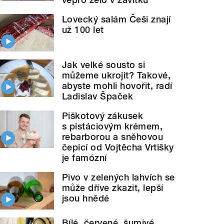
Lovecký salám Češi znají
už 100 let
Jak velké sousto si
můžeme ukrojit? Takové,
abyste mohli hovořit, radí
Ladislav Špaček
Piškotový zákusek
s pistáciovým krémem,
rebarborou a sněhovou
čepicí od Vojtěcha Vrtišky
je famózní
Pivo v zelených lahvích se
může dříve zkazit, lepší
jsou hnědé
Bílé, červené, šumivé.