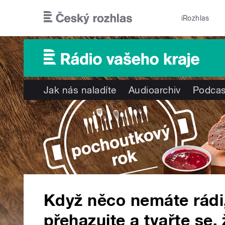
Přejít k hlavnímu obsahu
iRozhlas
Jak nás naladíte
Audioarchiv
Podcas
Když něco nemáte rádi, 
přehazujte a tvařte se, 