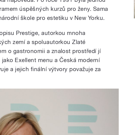
rogramem úspěšných kurzů pro ženy. Sama
árodní škole pro estetiku v New Yorku.
sopisu Prestige, autorkou mnoha
ckých zemí a spoluautorkou Zlaté
m o gastronomii a znalost prostředí jí
ih jako Exellent menu a Česká moderní
je a jejich finální výtvory považuje za