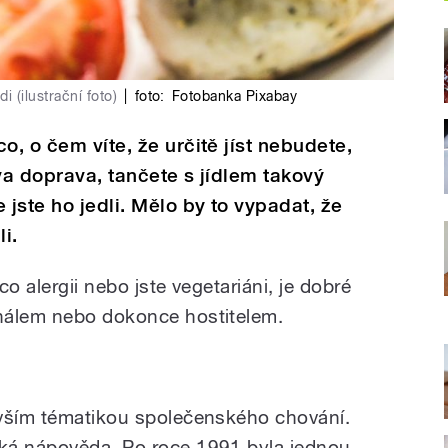
 (ilustrační foto)
|
foto:
Fotobanka Pixabay
o, o čem víte, že určitě jíst nebudete,
leva doprava, tančete s jídlem takový
 jste ho jedli. Mělo by to vypadat, že
i.
o alergii nebo jste vegetariáni, je dobré
nálem nebo dokonce hostitelem.
evším tématikou společenského chování.
ká nápověda. Po roce 1991 byla jednou