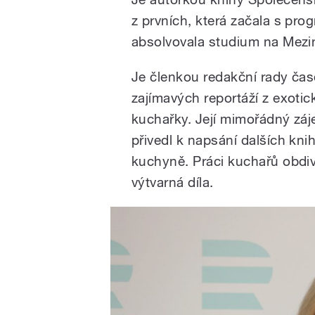
z prvních, která začala s p
absolvovala studium na Mezin
Je členkou redakční rady ča
zajímavých reportáží z exoti
kuchařky. Její mimořádný záje
přivedl k napsání dalších kn
kuchyně. Práci kuchařů obdivu
výtvarná díla.