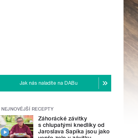
Jak nás naladíte na DABu
NEJNOVĚJŠÍ RECEPTY
Záhorácké závitky
s chlupatými knedlíky od
Jaroslava Sapíka jsou jako
vepřo zelo v závitku