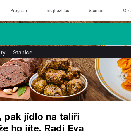
Program
mujRozhlas
Stanice
O r
ty
Stanice
pak jídlo na talíři
že ho jíte. Radí Eva