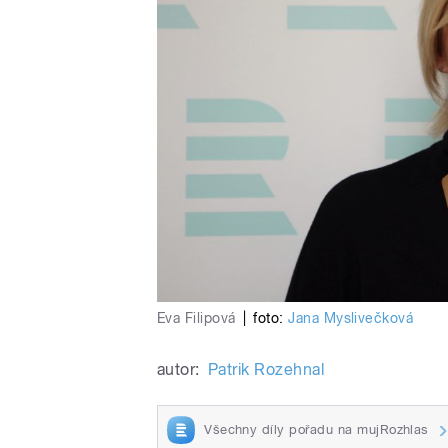
Eva Filipová
|
foto:
Jana Myslivečková
autor:
Patrik Rozehnal
Všechny díly pořadu na mujRozhlas