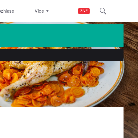
ozhlase
Více
ŽIVĚ