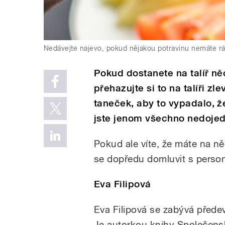
Nedávejte najevo, pokud nějakou potravinu nemáte rádi
Pokud dostanete na talíř něc
přehazujte si to na talíři z
taneček, aby to vypadalo, že
jste jenom všechno nedojedl
Pokud ale víte, že máte na něc
se dopředu domluvit s perso
Eva Filipová
Eva Filipová se zabývá před
Je autorkou knihy Společens