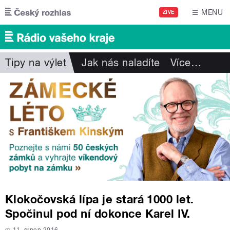
Přejít k hlavnímu obsahu
MENU
ŽIVĚ
Tipy na výlet
Jak nás naladíte
Více
…
Klokočovská lípa je stará 1000 let.
Spočinul pod ní dokonce Karel IV.