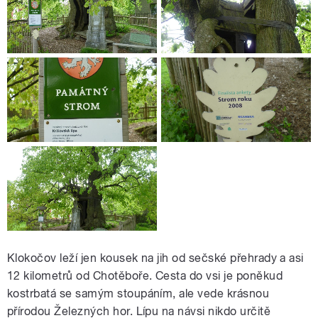
Klokočov leží jen kousek na jih od sečské přehrady a asi
12 kilometrů od Chotěboře. Cesta do vsi je poněkud
kostrbatá se samým stoupáním, ale vede krásnou
přírodou Železných hor. Lípu na návsi nikdo určitě