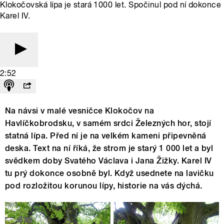
Klokočovská lípa je stará 1000 let. Spočinul pod ní dokonce
Karel IV.
2:52
Na návsi v malé vesničce Klokočov na
Havlíčkobrodsku, v samém srdci Železných hor, stojí
statná lípa. Před ní je na velkém kameni připevněná
deska. Text na ní říká, že strom je starý 1 000 let a byl
svědkem doby Svatého Václava i Jana Žižky. Karel IV
tu prý dokonce osobně byl. Když usednete na lavičku
pod rozložitou korunou lípy, historie na vás dýchá.