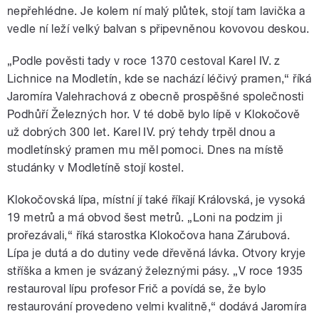
nepřehlédne. Je kolem ní malý plůtek, stojí tam lavička a
vedle ní leží velký balvan s připevněnou kovovou deskou.
„Podle pověsti tady v roce 1370 cestoval Karel IV. z
Lichnice na Modletín, kde se nachází léčivý pramen,“ říká
Jaromíra Valehrachová z obecně prospěšné společnosti
Podhůří Železných hor. V té době bylo lípě v Klokočově
už dobrých 300 let. Karel IV. prý tehdy trpěl dnou a
modletínský pramen mu měl pomoci. Dnes na místě
studánky v Modletíně stojí kostel.
Klokočovská lípa, místní jí také říkají Královská, je vysoká
19 metrů a má obvod šest metrů. „Loni na podzim ji
prořezávali,“ říká starostka Klokočova hana Zárubová.
Lípa je dutá a do dutiny vede dřevěná lávka. Otvory kryje
stříška a kmen je svázaný železnými pásy. „V roce 1935
restauroval lípu profesor Frič a povídá se, že bylo
restaurování provedeno velmi kvalitně,“ dodává Jaromíra