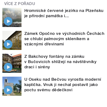
VÍCE Z POŘADU
Hromnické červené jezírko na Plzeňsku
je přírodní památka i...
Zámek Opočno ve východních Čechách
se chlubí palmovým skleníkem a
vzácnými dřevinami
Z Bakchovy fontány na zámku
v Bučovicích shlížejí na návštěvníky
draci i sirény
U Oseku nad Bečvou vyrostla moderní
kaplička. Vnuk ji nechal postavit jako
poctu svému dědečkovi