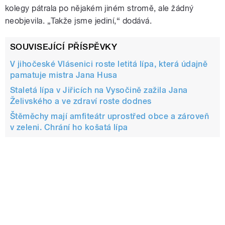
kolegy pátrala po nějakém jiném stromě, ale žádný
neobjevila. „Takže jsme jediní,“ dodává.
SOUVISEJÍCÍ PŘÍSPĚVKY
V jihočeské Vlásenici roste letitá lípa, která údajně
pamatuje mistra Jana Husa
Staletá lípa v Jiřicích na Vysočině zažila Jana
Želivského a ve zdraví roste dodnes
Štěměchy mají amfiteátr uprostřed obce a zároveň
v zeleni. Chrání ho košatá lípa