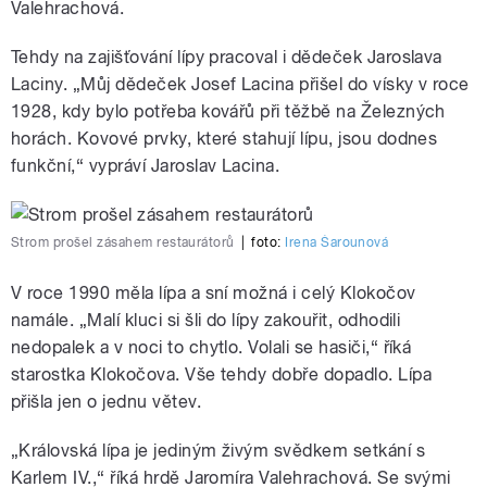
Valehrachová.
Tehdy na zajišťování lípy pracoval i dědeček Jaroslava
Laciny. „Můj dědeček Josef Lacina přišel do vísky v roce
1928, kdy bylo potřeba kovářů při těžbě na Železných
horách. Kovové prvky, které stahují lípu, jsou dodnes
funkční,“ vypráví Jaroslav Lacina.
Strom prošel zásahem restaurátorů
|
foto:
Irena Šarounová
V roce 1990 měla lípa a sní možná i celý Klokočov
namále. „Malí kluci si šli do lípy zakouřit, odhodili
nedopalek a v noci to chytlo. Volali se hasiči,“ říká
starostka Klokočova. Vše tehdy dobře dopadlo. Lípa
přišla jen o jednu větev.
„Královská lípa je jediným živým svědkem setkání s
Karlem IV.,“ říká hrdě Jaromíra Valehrachová. Se svými