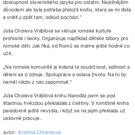
dostupnost slovenského jazyka pro ostatní. Nejsilnějším
důvodem ale byla potřeba přeložit knihu, která se mi líbila
a vrátit ji zpět tam, odkud pochází.”
Júlia Choleva Vrábľová se věnuje romské kultuře
profesně i laicky. Organizuje například dětské tábory pro
romské děti. Jak říká, od Romů se máme ještě hodně co
učit.
„Na romské komunitě je krásná ta soudržnost, sdílnost a
dělení se o zdroje. Spolupráce a oslava života. Na to by
neměl nikdo z nás zapomínat.”
Júlia Choleva Vrábľová knihu Narodila jsem se pod
šťastnou hvězdou překládala z češtiny. V romštině kniha
paradoxně ještě nevyšla, i když se na jejím překladu už
usilovně pracuje.
autor:
Kristína Chrenková