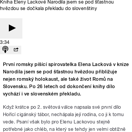
Kniha Eleny Lackové Narodila jsem se pod šťastnou
hvězdou se dočkala překladu do slovenštiny
3:34
První romsky píšící spirovatelka Elena Lacková v knize
Narodila jsem se pod šťastnou hvězdou přibližuje
nejen romský holokaust, ale také život Romů na
Slovensku. Po 26 letech od dokončení knihy dílo
vychází i ve slovenském překladu.
Když krátce po 2. světová válce napsala své první dílo
Hořící cigánský tábor, nechápala její rodina, co ji k tomu
vede. Psaní však bylo pro Elenu Lackovou stejně
potřebné jako chléb, na který se tehdy jen velmi obtížně