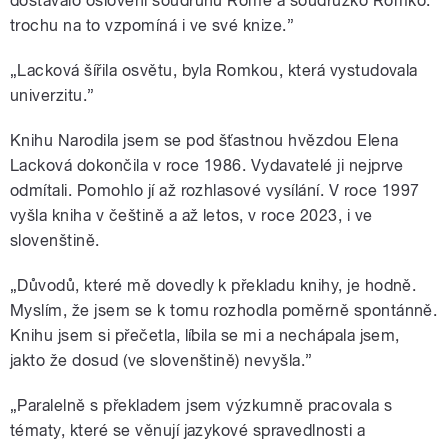
dostávalo oslovení soudruhu Rome a soudružko Romko.
trochu na to vzpomíná i ve své knize.”
„Lacková šířila osvětu, byla Romkou, která vystudovala
univerzitu.”
Knihu Narodila jsem se pod šťastnou hvězdou Elena
Lacková dokončila v roce 1986. Vydavatelé ji nejprve
odmítali. Pomohlo jí až rozhlasové vysílání. V roce 1997
vyšla kniha v češtině a až letos, v roce 2023, i ve
slovenštině.
„Důvodů, které mě dovedly k překladu knihy, je hodně.
Myslím, že jsem se k tomu rozhodla poměrně spontánně.
Knihu jsem si přečetla, líbila se mi a nechápala jsem,
jakto že dosud (ve slovenštině) nevyšla.”
„Paralelně s překladem jsem výzkumně pracovala s
tématy, které se věnují jazykové spravedlnosti a