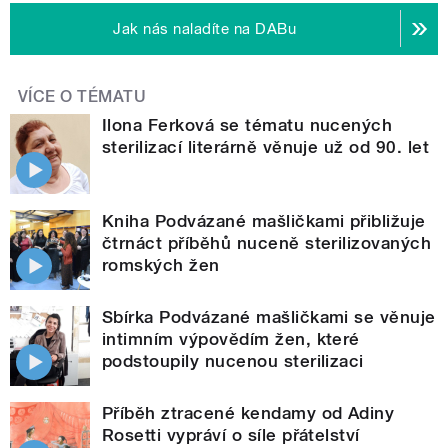
Jak nás naladíte na DABu
VÍCE O TÉMATU
Ilona Ferková se tématu nucených
sterilizací literárně věnuje už od 90. let
Kniha Podvázané mašličkami přibližuje
čtrnáct příběhů nuceně sterilizovaných
romských žen
Sbírka Podvázané mašličkami se věnuje
intimním výpovědím žen, které
podstoupily nucenou sterilizaci
Příběh ztracené kendamy od Adiny
Rosetti vypráví o síle přátelství