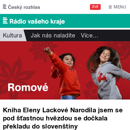
Přejít k hlavnímu obsahu
MENU
ŽIVĚ
Kultura
Jak nás naladíte
Více
…
Kniha Eleny Lackové Narodila jsem se
pod šťastnou hvězdou se dočkala
překladu do slovenštiny