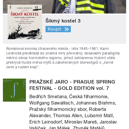
Šikmý kostel 3
Koupit
Románová kronika ztraceného města - léta 1945–1961. Karin
Lednická předkládá do značné míry převratný, dosavadní paradigma
měnící obraz hornického regionu, jehož zahlazenou historii stále
překrývá tlustá vrstva mýtů a zakořeněných stereotypů o „černé
zemi a rudém kraji“.
PRAŽSKÉ JARO - PRAGUE SPRING
FESTIVAL - GOLD EDITION vol. 7
Bedřich Smetana, Česká filharmonie,
Wolfgang Sawallisch, Johannes Brahms,
Pražský filharmonický sbor, Roberta
Alexander, Thomas Allen, Lubomír Mátl,
Erich Leinsdorf, Miroslav Mareš, Jaroslav
Vašíček, Jan Málek, Zbyněk Matějů