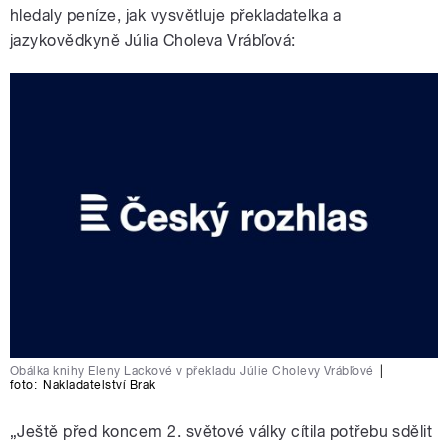
hledaly peníze, jak vysvětluje překladatelka a
jazykovědkyně Júlia Choleva Vrábľová:
Obálka knihy Eleny Lackové v překladu Júlie Cholevy Vrábľové
|
foto:
Nakladatelství Brak
„Ještě před koncem 2. světové války cítila potřebu sdělit