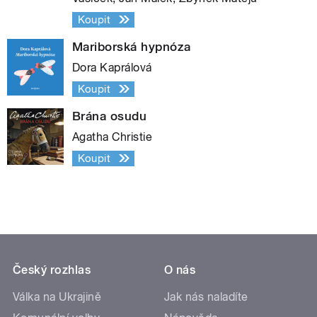
Koupit
Mariborská hypnóza
Dora Kaprálová
Koupit
Brána osudu
Agatha Christie
Koupit
Český rozhlas
O nás
Válka na Ukrajině
Jak nás naladíte