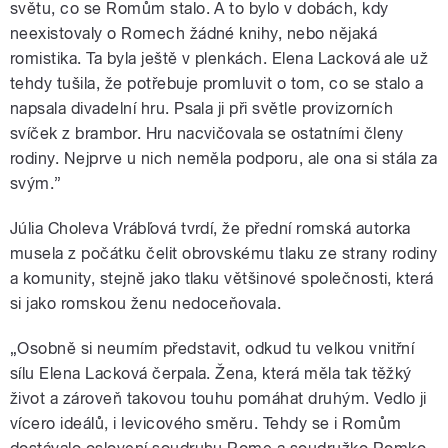
světu, co se Romům stalo. A to bylo v dobách, kdy
neexistovaly o Romech žádné knihy, nebo nějaká
romistika. Ta byla ještě v plenkách. Elena Lacková ale už
tehdy tušila, že potřebuje promluvit o tom, co se stalo a
napsala divadelní hru. Psala ji při světle provizorních
svíček z brambor. Hru nacvičovala se ostatními členy
rodiny. Nejprve u nich neměla podporu, ale ona si stála za
svým.”
Júlia Choleva Vrábľová tvrdí, že přední romská autorka
musela z počátku čelit obrovskému tlaku ze strany rodiny
a komunity, stejně jako tlaku většinové společnosti, která
si jako romskou ženu nedoceňovala.
„Osobně si neumím představit, odkud tu velkou vnitřní
sílu Elena Lacková čerpala. Žena, která měla tak těžký
život a zároveň takovou touhu pomáhat druhým. Vedlo ji
vícero ideálů, i levicového směru. Tehdy se i Romům