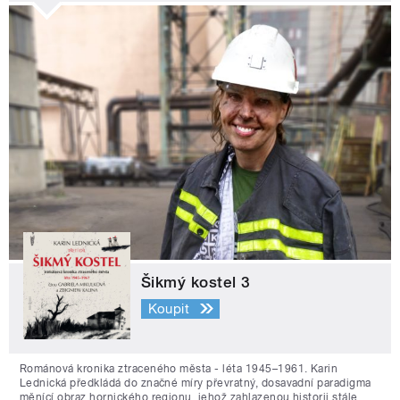
Šikmý kostel 3
Koupit
Románová kronika ztraceného města - léta 1945–1961. Karin
Lednická předkládá do značné míry převratný, dosavadní paradigma
měnící obraz hornického regionu, jehož zahlazenou historii stále