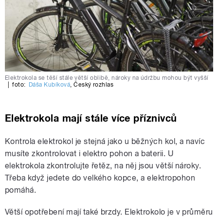
Elektrokola se těší stále větší oblibě, nároky na údržbu mohou být vyšší
|
foto:
Dáša Kubíková
,
Český rozhlas
Elektrokola mají stále více příznivců
Kontrola elektrokol je stejná jako u běžných kol, a navíc
musíte zkontrolovat i elektro pohon a baterii. U
elektrokola zkontrolujte řetěz, na něj jsou větší nároky.
Třeba když jedete do velkého kopce, a elektropohon
pomáhá.
Větší opotřebení mají také brzdy. Elektrokolo je v průměru