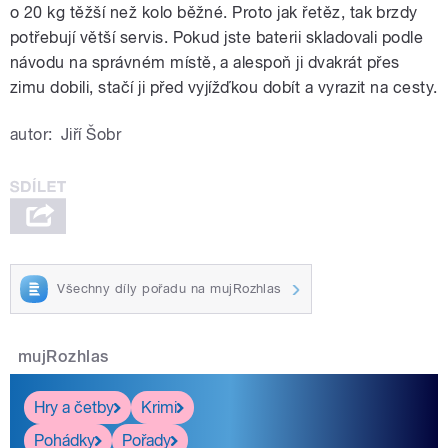
o 20 kg těžší než kolo běžné. Proto jak řetěz, tak brzdy
potřebují větší servis. Pokud jste baterii skladovali podle
návodu na správném místě, a alespoň ji dvakrát přes
zimu dobili, stačí ji před vyjížďkou dobít a vyrazit na cesty.
autor:
Jiří Šobr
Všechny díly pořadu na mujRozhlas
mujRozhlas
Hry a četby
Krimi
Pohádky
Pořady