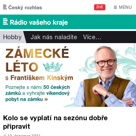
Přejít k hlavnímu obsahu
MENU
ŽIVĚ
Hobby
Jak nás naladíte
Více
…
Kolo se vyplatí na sezónu dobře
připravit