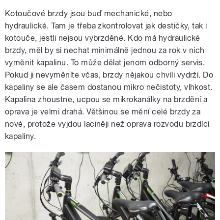
Kotoučové brzdy jsou buď mechanické, nebo
hydraulické. Tam je třeba zkontrolovat jak destičky, tak i
kotouče, jestli nejsou vybrzděné. Kdo má hydraulické
brzdy, měl by si nechat minimálně jednou za rok v nich
vyměnit kapalinu. To může dělat jenom odborný servis.
Pokud ji nevyměníte včas, brzdy nějakou chvíli vydrží. Do
kapaliny se ale časem dostanou mikro nečistoty, vlhkost.
Kapalina zhoustne, ucpou se mikrokanálky na brzdění a
oprava je velmi drahá. Většinou se mění celé brzdy za
nové, protože vyjdou laciněji než oprava rozvodu brzdící
kapaliny.