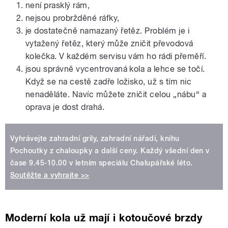
není prasklý rám,
nejsou probržděné ráfky,
je dostatečně namazaný řetěz. Problém je i
vytažený řetěz, který může zničit převodová
kolečka. V každém servisu vám ho rádi přeměří.
jsou správně vycentrovaná kola a lehce se točí.
Když se na cestě zadře ložisko, už s tím nic
nenaděláte. Navíc můžete zničit celou „nábu“ a
oprava je dost drahá.
Vyhrávejte zahradní grily, zahradní nářadí, knihu
Pochoutky z chaloupky a další ceny. Každý všední den v
čase 9.45-10.00 v letním speciálu Chalupářské léto.
Soutěžte a vyhrajte >>
Moderní kola už mají i kotoučové brzdy