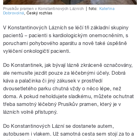
Prusíkův pramen v Konstantinových Lázních
|
foto:
Kateřina
Dobrovolná
,
Český rozhlas
V Konstantinových Lázních se léčí tři základní skupiny
pacientů – pacienti s kardiologickým onemocněním, s
poruchami pohybového aparátu a nově také úspěšně
vyléčení onkologičtí pacienti.
Do Konstantinek, jak bývají lázně zkráceně označovány,
ale nemusíte jezdit pouze za léčebnými účely. Dobrá
káva a palačinka či jiný zákusek v prostředí
dvousetletého parku chutná vždy o něco lépe, než
doma. A pokud neholdujete sladkému, můžete ochutnat
třeba samotný léčebný Prusíkův pramen, který je v
lázních volně přístupný.
Do Konstantinových Lázní se dostanete autem,
autobusem i vlakem. Už samotná cesta sem stojí za to a