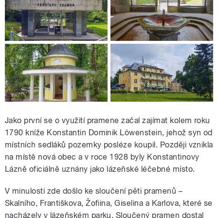
Jako první se o využití pramene začal zajímat kolem roku
1790 kníže Konstantin Dominik Löwenstein, jehož syn od
místních sedláků pozemky posléze koupil. Později vznikla
na místě nová obec a v roce 1928 byly Konstantinovy
Lázně oficiálně uznány jako lázeňské léčebné místo.
V minulosti zde došlo ke sloučení pěti pramenů –
Skalního, Františkova, Žofiina, Giselina a Karlova, které se
nacházely v lázeňském parku. Sloučený pramen dostal