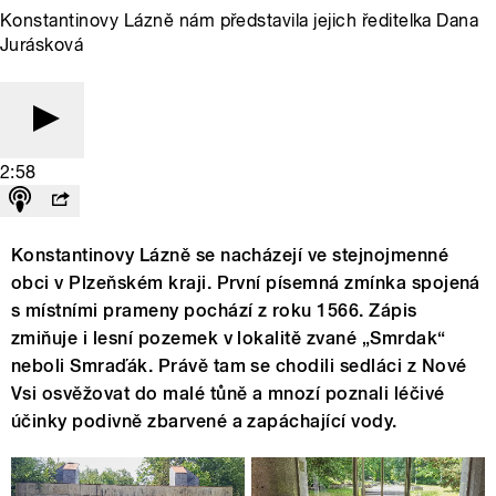
Konstantinovy Lázně nám představila jejich ředitelka Dana
Jurásková
2:58
Konstantinovy Lázně se nacházejí ve stejnojmenné
obci v Plzeňském kraji. První písemná zmínka spojená
s místními prameny pochází z roku 1566. Zápis
zmiňuje i lesní pozemek v lokalitě zvané „Smrdak“
neboli Smraďák. Právě tam se chodili sedláci z Nové
Vsi osvěžovat do malé tůně a mnozí poznali léčivé
účinky podivně zbarvené a zapáchající vody.