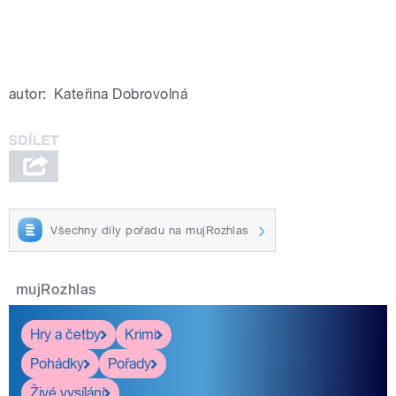
autor:
Kateřina Dobrovolná
Všechny díly pořadu na mujRozhlas
mujRozhlas
Hry a četby
Krimi
Pohádky
Pořady
Živé vysílání