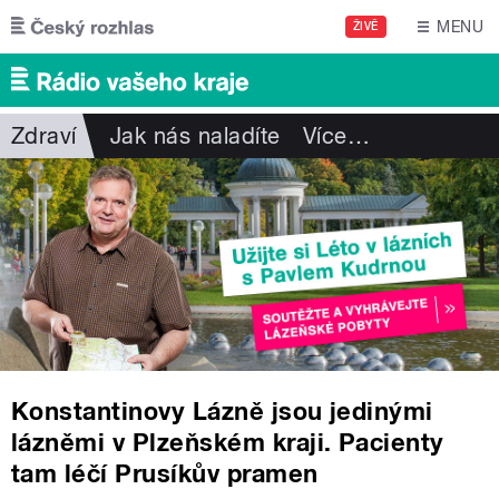
Přejít k hlavnímu obsahu
MENU
ŽIVĚ
Zdraví
Jak nás naladíte
Více
…
Konstantinovy Lázně jsou jedinými
lázněmi v Plzeňském kraji. Pacienty
tam léčí Prusíkův pramen