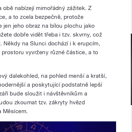
a obě nabízejí mimořádný zážitek. Z
e, a to zcela bezpečně, protože
 jen jeho obraz na bílou plochu jako
ete dobře vidět třeba i tzv. skvrny, což
ev. Někdy na Slunci dochází i k erupcím,
 prostoru vyvrženy různé částice, a to
ový dalekohled, na pohled menší a kratší,
dernější a poskytující podstatně lepší
áří bude sloužit i návštěvníkům a
udou zkoumat tzv. zákryty hvězd
a Měsícem.