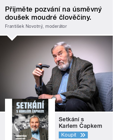
Přijměte pozvání na úsměvný
doušek moudré člověčiny.
František Novotný, moderátor
Setkání s
Karlem Čapkem
Koupit