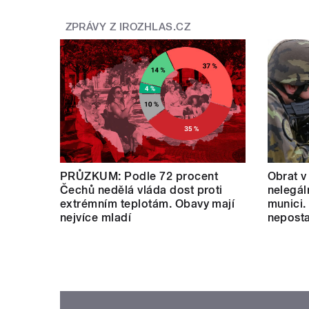
ZPRÁVY Z IROZHLAS.CZ
PRŮZKUM: Podle 72 procent
Obrat v
Čechů nedělá vláda dost proti
nelegál
extrémním teplotám. Obavy mají
munici.
nejvíce mladí
neposta