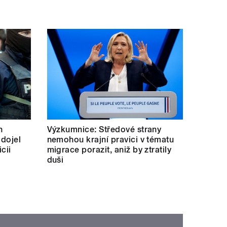
h
Výzkumnice: Středové strany
 dojel
nemohou krajní pravici v tématu
cii
migrace porazit, aniž by ztratily
duši