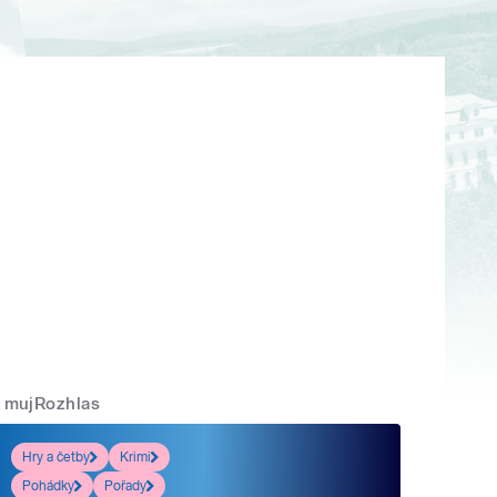
mujRozhlas
Hry a četby
Krimi
Pohádky
Pořady