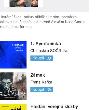
Literární fikce, pokus přiblížit literární nadsázkou
spisovatele, filozofa, ale hlavně člověka Karla Čapka
trochu jinou formou.
1. Symfonická
Chinaski a SOČR live
Koupit
Zámek
Franz Kafka
Koupit
Hledání veřejné služby