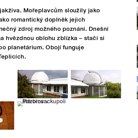
jakživa. Mořeplavcům sloužily jako
ako romantický doplněk jejich
nečný zdroj možného poznání. Dnešní
a hvězdnou oblohu zblízka – stačí si
ebo planetárium. Obojí funguje
eplicích.