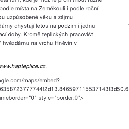
podle místa na Zeměkouli i podle roční
sou uzpůsobené věku a zájmu
árny chystají letos na podzim i jednu
írací doby. Kromě teplických pracovišť
u“ hvězdárnu na vrchu Hněvín v
www.hapteplice.cz
.
oogle.com/maps/embed?
6358723777744!2d13.846597115537143!3d50.6
ameborder="0" style="border:0">