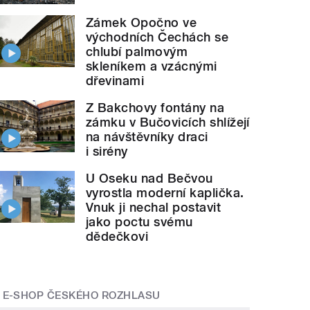
Zámek Opočno ve
východních Čechách se
chlubí palmovým
skleníkem a vzácnými
dřevinami
Z Bakchovy fontány na
zámku v Bučovicích shlížejí
na návštěvníky draci
i sirény
U Oseku nad Bečvou
vyrostla moderní kaplička.
Vnuk ji nechal postavit
jako poctu svému
dědečkovi
E-SHOP ČESKÉHO ROZHLASU