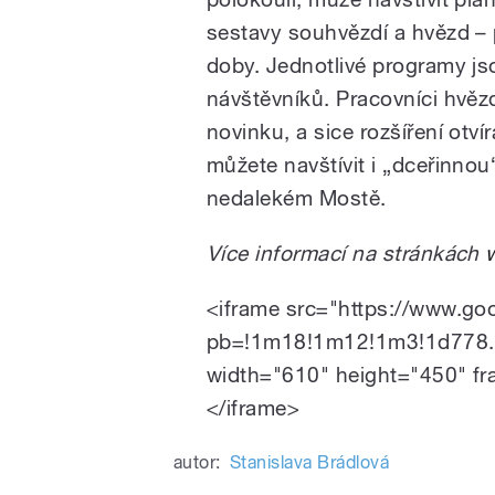
sestavy souhvězdí a hvězd – 
doby. Jednotlivé programy j
návštěvníků. Pracovníci hvězd
novinku, a sice rozšíření otv
můžete navštívit i „dceřinno
nedalekém Mostě.
Více informací na stránkách
<iframe src="https://www.g
pb=!1m18!1m12!1m3!1d778.
width="610" height="450" fr
</iframe>
autor:
Stanislava Brádlová