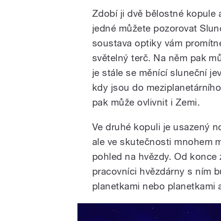
Zdobí ji dvě bělostné kopule 
jedné můžete pozorovat Slunc
soustava optiky vám promítne
světelný terč. Na něm pak můž
je stále se měnící sluneční j
kdy jsou do meziplanetárního
pak může ovlivnit i Zemi.
Ve druhé kopuli je usazený n
ale ve skutečnosti mnohem mo
pohled na hvězdy. Od konce z
pracovníci hvězdárny s ním b
planetkami nebo planetkami 