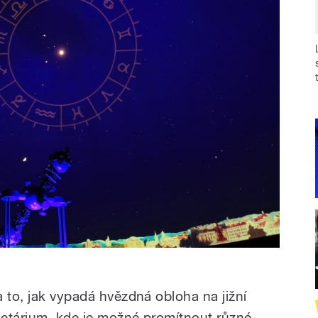
 to, jak vypadá hvězdná obloha na jižní
anetárium, kde je možné promítnout různé