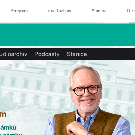
Program
mujRozhlas
Stanice
O r
udioarchiv
Podcasty
Stanice