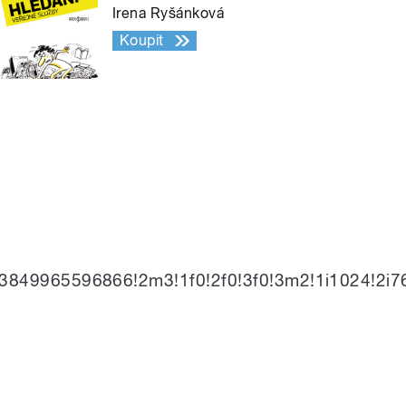
Irena Ryšánková
Koupit
3849965596866!2m3!1f0!2f0!3f0!3m2!1i1024!