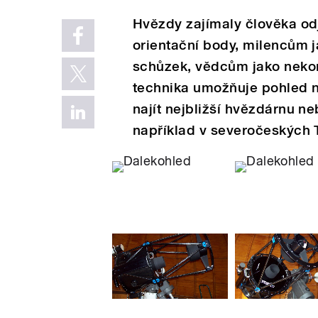
Hvězdy zajímaly člověka od
orientační body, milencům j
schůzek, vědcům jako neko
technika umožňuje pohled n
najít nejbližší hvězdárnu n
například v severočeských T