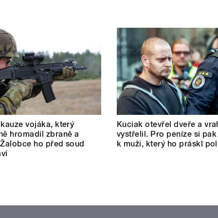
 kauze vojáka, který
Kuciak otevřel dveře a vra
ně hromadil zbraně a
vystřelil. Pro peníze si pak
 Žalobce ho před soud
k muži, který ho práskl poli
ví