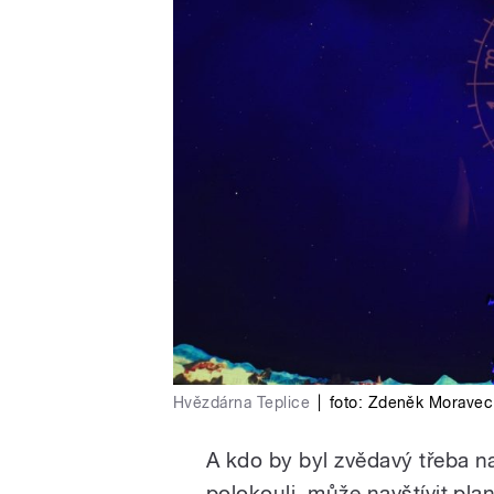
Hvězdárna Teplice
|
foto:
Zdeněk Moravec
A kdo by byl zvědavý třeba na
polokouli, může navštívit pl