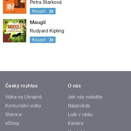
Petra Štarková
Koupit
Mauglí
Rudyard Kipling
Koupit
Český rozhlas
O nás
Válka na Ukrajině
Jak nás naladíte
Komunální volby
Nápověda
Stanice
Lidé v rádiu
eShop
Kariéra