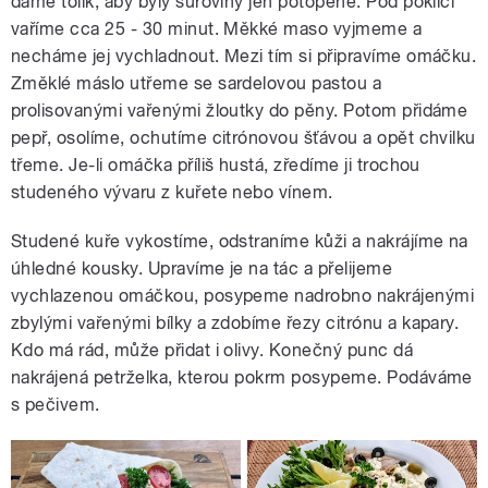
dáme tolik, aby byly suroviny jen potopené. Pod poklicí
vaříme cca 25 - 30 minut. Měkké maso vyjmeme a
necháme jej vychladnout. Mezi tím si připravíme omáčku.
Změklé máslo utřeme se sardelovou pastou a
prolisovanými vařenými žloutky do pěny. Potom přidáme
pepř, osolíme, ochutíme citrónovou šťávou a opět chvilku
třeme. Je-li omáčka příliš hustá, zředíme ji trochou
studeného vývaru z kuřete nebo vínem.
Studené kuře vykostíme, odstraníme kůži a nakrájíme na
úhledné kousky. Upravíme je na tác a přelijeme
vychlazenou omáčkou, posypeme nadrobno nakrájenými
zbylými vařenými bílky a zdobíme řezy citrónu a kapary.
Kdo má rád, může přidat i olivy. Konečný punc dá
nakrájená petrželka, kterou pokrm posypeme. Podáváme
s pečivem.