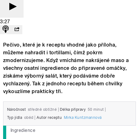
3:27
Pečivo, které je k receptu vhodné jako příloha,
můžeme nahradit i tortillami, čímž pokrm
zmodernizujeme. Když vmícháme nakrájené maso a
všechny osatní ingredience do připravené omáčky,
získáme výborný salát, který podáváme dobře
vychlazený. Tak z jednoho receptu během chvilky
vykouzlíme prakticky tři.
Náročnost
středně obtížné
|
Délka přípravy
50 minut
|
Typ jídla
oběd
|
Autor receptu
Mirka Kuntzmannová
Ingredience