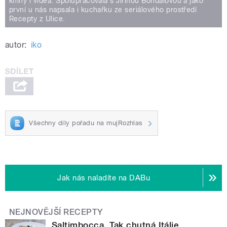
knihy i videa. Spolupracovala s Jiřinou Bohdalovou a jako
první u nás napsala i kuchařku ze seriálového prostředí
Recepty z Ulice.
autor:
iko
Všechny díly pořadu na mujRozhlas
Jak nás naladíte na DABu
NEJNOVĚJŠÍ RECEPTY
Saltimbocca. Tak chutná Itálie