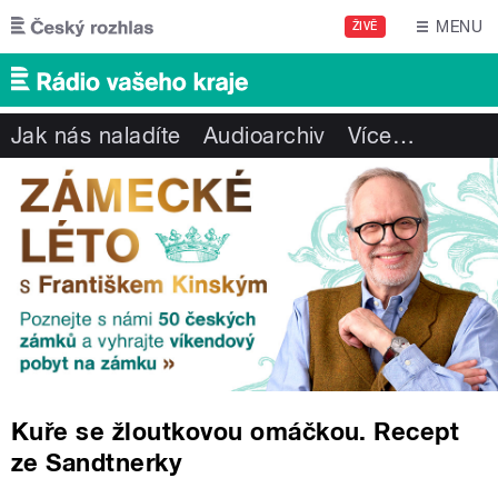
Přejít k hlavnímu obsahu
MENU
ŽIVĚ
Jak nás naladíte
Audioarchiv
Více
…
Kuře se žloutkovou omáčkou. Recept
ze Sandtnerky