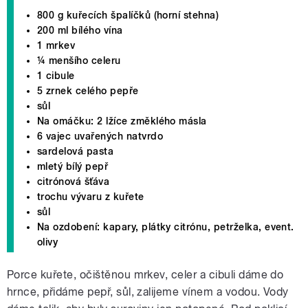
800 g kuřecích špalíčků (horní stehna)
200 ml bílého vína
1 mrkev
¼ menšího celeru
1 cibule
5 zrnek celého pepře
sůl
Na omáčku: 2 lžíce změklého másla
6 vajec uvařených natvrdo
sardelová pasta
mletý bílý pepř
citrónová šťáva
trochu vývaru z kuřete
sůl
Na ozdobení: kapary, plátky citrónu, petrželka, event.
olivy
Porce kuřete, očištěnou mrkev, celer a cibuli dáme do
hrnce, přidáme pepř, sůl, zalijeme vínem a vodou. Vody