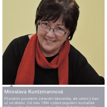
Miroslava Kuntzmannová
Původním povoláním zdravotní laborantka, ale vaření ji baví
už od dětství. Od roku 1994 vydává populární kuchařské