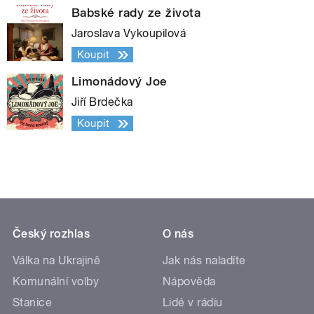
Babské rady ze života
Jaroslava Vykoupilová
Koupit
Limonádový Joe
Jiří Brdečka
Koupit
Český rozhlas
O nás
Válka na Ukrajině
Jak nás naladíte
Komunální volby
Nápověda
Stanice
Lidé v rádiu