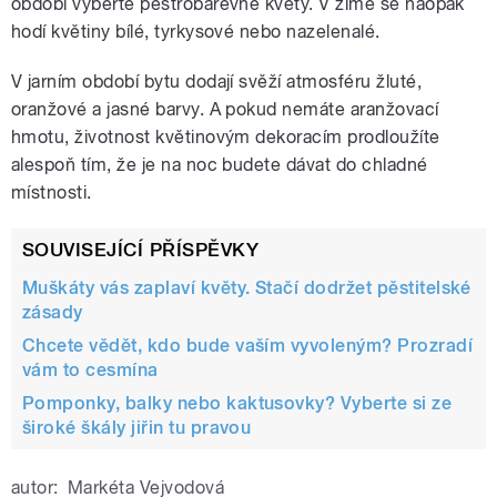
období vyberte pestrobarevné květy. V zimě se naopak
hodí květiny bílé, tyrkysové nebo nazelenalé.
V jarním období bytu dodají svěží atmosféru žluté,
oranžové a jasné barvy. A pokud nemáte aranžovací
hmotu, životnost květinovým dekoracím prodloužíte
alespoň tím, že je na noc budete dávat do chladné
místnosti.
SOUVISEJÍCÍ PŘÍSPĚVKY
Muškáty vás zaplaví květy. Stačí dodržet pěstitelské
zásady
Chcete vědět, kdo bude vaším vyvoleným? Prozradí
vám to cesmína
Pomponky, balky nebo kaktusovky? Vyberte si ze
široké škály jiřin tu pravou
autor:
Markéta Vejvodová