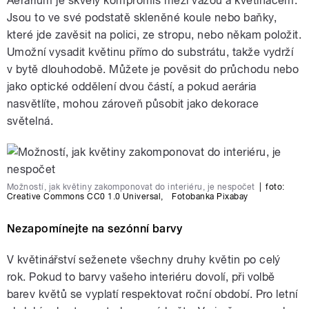
Aerárium je skvělý kompromis mezi vázou a květináčem.
Jsou to ve své podstatě skleněné koule nebo baňky,
které jde zavěsit na polici, ze stropu, nebo někam položit.
Umožní vysadit květinu přímo do substrátu, takže vydrží
v bytě dlouhodobě. Můžete je pověsit do průchodu nebo
jako optické oddělení dvou částí, a pokud aerária
nasvětlíte, mohou zároveň působit jako dekorace
světelná.
Možností, jak květiny zakomponovat do interiéru, je nespočet
|
foto:
Creative Commons CC0 1.0 Universal
,
Fotobanka Pixabay
Nezapomínejte na sezónní barvy
V květinářství seženete všechny druhy květin po celý
rok. Pokud to barvy vašeho interiéru dovolí, při volbě
barev květů se vyplatí respektovat roční období. Pro letní