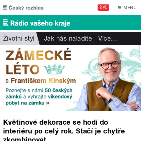
Přejít k hlavnímu obsahu
MENU
ŽIVĚ
Životní styl
Jak nás naladíte
Více
…
Květinové dekorace se hodí do
interiéru po celý rok. Stačí je chytře
zkombinovat