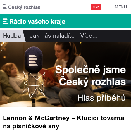
Přejít k hlavnímu obsahu
MENU
ŽIVĚ
Hudba
Jak nás naladíte
Více
…
Lennon & McCartney – Klučičí továrna
na písničkové sny