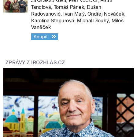
Jitka Škápíková, Petr Vodička, Petra
Tanclová, Tomáš Pánek, Dušan
Radovanovič, Ivan Malý, Ondřej Nováček,
Karolína Stegurová, Michal Dlouhý, Miloš
Vaněček
Koupit
ZPRÁVY Z IROZHLAS.CZ