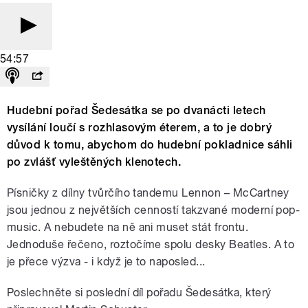
54:57
Hudební pořad Šedesátka se po dvanácti letech
vysílání loučí s rozhlasovým éterem, a to je dobrý
důvod k tomu, abychom do hudební pokladnice sáhli
po zvlášť vyleštěných klenotech.
Písničky z dílny tvůrčího tandemu Lennon – McCartney
jsou jednou z největších cenností takzvané moderní pop-
music. A nebudete na ně ani muset stát frontu.
Jednoduše řečeno, roztočíme spolu desky Beatles. A to
je přece výzva - i když je to naposled...
Poslechněte si poslední díl pořadu Šedesátka, který