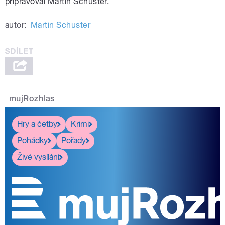
připravoval Martin Schuster.
autor:
Martin Schuster
mujRozhlas
Hry a četby
Krimi
Pohádky
Pořady
Živé vysílání