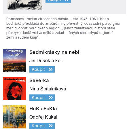
Románová kronika ztraceného města - léta 1945–1961. Karin
Lednická předkládá do značné míry převratný, dosavadní paradigma
měnící obraz hornického regionu, jehož zahlazenou historii stále
překrývá tlustá vrstva mýtů a zakořeněných stereotypů o „černé
zemi a rudém kraji“.
Sedmikrásky na nebi
Jiří Dušek a kol.
Koupit
Severka
Nina Špitálníková
Koupit
HoKlaFaKla
Ondřej Kukal
Koupit