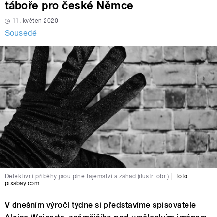
táboře pro české Němce
11. květen 2020
Sousedé
Detektivní příběhy jsou plné tajemství a záhad (ilustr. obr.)
|
foto:
pixabay.com
V dnešním výročí týdne si představíme spisovatele