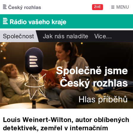
Přejít k hlavnímu obsahu
MENU
ŽIVĚ
Společnost
Jak nás naladíte
Více
…
Louis Weinert-Wilton, autor oblíbených
detektivek, zemřel v internačním