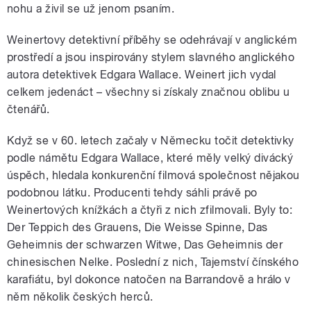
nohu a živil se už jenom psaním.
Weinertovy detektivní příběhy se odehrávají v anglickém
prostředí a jsou inspirovány stylem slavného anglického
autora detektivek Edgara Wallace. Weinert jich vydal
celkem jedenáct – všechny si získaly značnou oblibu u
čtenářů.
Když se v 60. letech začaly v Německu točit detektivky
podle námětu Edgara Wallace, které měly velký divácký
úspěch, hledala konkurenční filmová společnost nějakou
podobnou látku. Producenti tehdy sáhli právě po
Weinertových knížkách a čtyři z nich zfilmovali. Byly to:
Der Teppich des Grauens, Die Weisse Spinne, Das
Geheimnis der schwarzen Witwe, Das Geheimnis der
chinesischen Nelke. Poslední z nich, Tajemství čínského
karafiátu, byl dokonce natočen na Barrandově a hrálo v
něm několik českých herců.