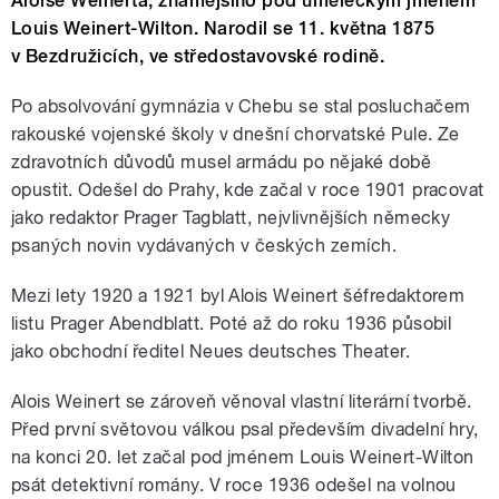
Aloise Weinerta, známějšího pod uměleckým jménem
Louis Weinert-Wilton. Narodil se 11. května 1875
v Bezdružicích, ve středostavovské rodině.
Po absolvování gymnázia v Chebu se stal posluchačem
rakouské vojenské školy v dnešní chorvatské Pule. Ze
zdravotních důvodů musel armádu po nějaké době
opustit. Odešel do Prahy, kde začal v roce 1901 pracovat
jako redaktor Prager Tagblatt, nejvlivnějších německy
psaných novin vydávaných v českých zemích.
Mezi lety 1920 a 1921 byl Alois Weinert šéfredaktorem
listu Prager Abendblatt. Poté až do roku 1936 působil
jako obchodní ředitel Neues deutsches Theater.
Alois Weinert se zároveň věnoval vlastní literární tvorbě.
Před první světovou válkou psal především divadelní hry,
na konci 20. let začal pod jménem Louis Weinert-Wilton
psát detektivní romány. V roce 1936 odešel na volnou