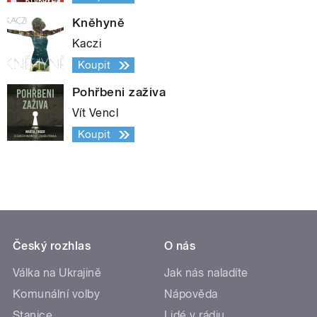
Kněhyně
Kaczi
Koupit
Pohřbeni zaživa
Vít Vencl
Koupit
Český rozhlas
O nás
Válka na Ukrajině
Jak nás naladíte
Komunální volby
Nápověda
Stanice
Lidé v rádiu