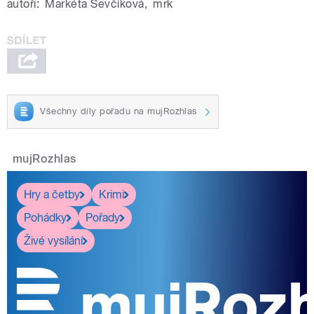
autoři:
Markéta Ševčíková
,
mrk
Všechny díly pořadu na mujRozhlas
mujRozhlas
Hry a četby
Krimi
Pohádky
Pořady
Živé vysílání