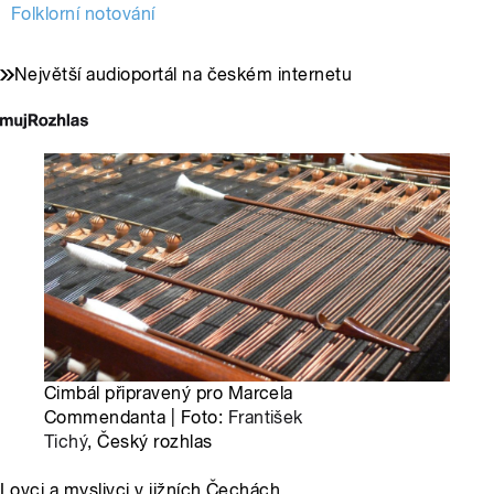
Folklorní notování
Největší audioportál na českém internetu
Cimbál připravený pro Marcela
Commendanta | Foto:
František
Tichý
, Český rozhlas
Lovci a myslivci v jižních Čechách