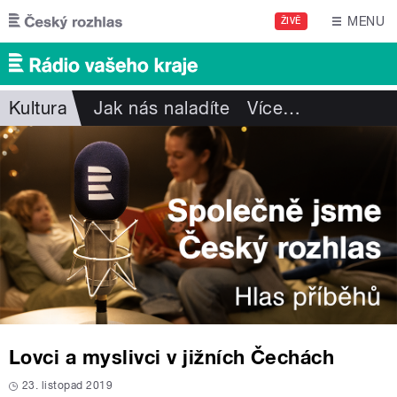
Přejít k hlavnímu obsahu
MENU
ŽIVĚ
Kultura
Jak nás naladíte
Více
…
Lovci a myslivci v jižních Čechách
23. listopad 2019