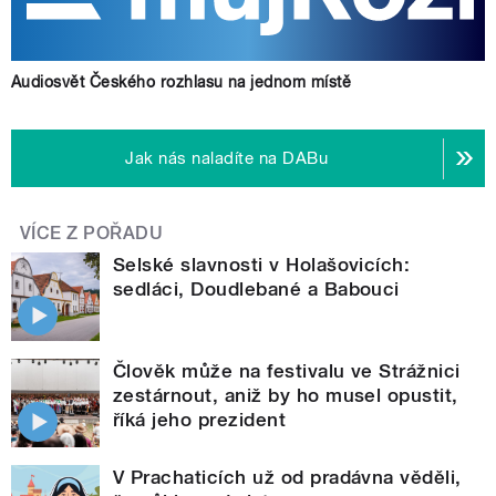
Audiosvět Českého rozhlasu na jednom místě
Jak nás naladíte na DABu
VÍCE Z POŘADU
Selské slavnosti v Holašovicích:
sedláci, Doudlebané a Babouci
Člověk může na festivalu ve Strážnici
zestárnout, aniž by ho musel opustit,
říká jeho prezident
V Prachaticích už od pradávna věděli,