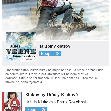
Tajuplný ostrov
Koupit
Lincolnův ostrov nikdo nikdy na mapě nenašel, a přece ho znají lidé
na celém světě. Už déle než sto třicet let na něm prožívají
dobrodružství s pěticí trosečníků, kteří na něm našli útočiště, a
hlavně nejedno tajemství.
Klukoviny Uršuly Klukové
Uršula Kluková – Patrik Rozehnal
Koupit