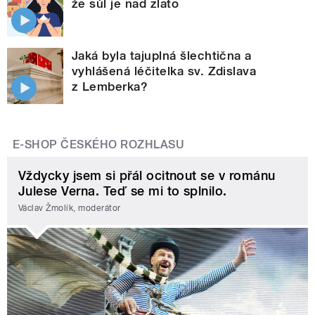
že sůl je nad zlato
Jaká byla tajuplná šlechtična a
vyhlášená léčitelka sv. Zdislava
z Lemberka?
E-SHOP ČESKÉHO ROZHLASU
Vždycky jsem si přál ocitnout se v románu
Julese Verna. Teď se mi to splnilo.
Václav Žmolík, moderátor