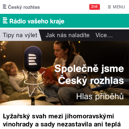
Přejít k hlavnímu obsahu
MENU
ŽIVĚ
Tipy na výlet
Jak nás naladíte
Více
…
Lyžařský svah mezi jihomoravskými
vinohrady a sady nezastavila ani teplá