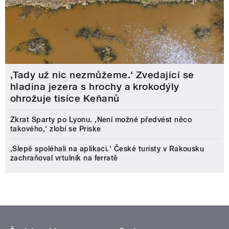
‚Tady už nic nezmůžeme.‘ Zvedající se
hladina jezera s hrochy a krokodýly
ohrožuje tisíce Keňanů
Zkrat Sparty po Lyonu. ,Není možné předvést něco
takového,‘ zlobí se Priske
‚Slepě spoléhali na aplikaci.‘ České turisty v Rakousku
zachraňoval vrtulník na ferratě