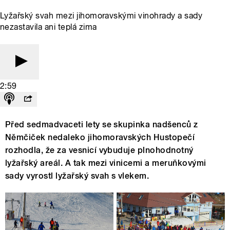
Lyžařský svah mezi jihomoravskými vinohrady a sady
nezastavila ani teplá zima
2:59
Před sedmadvaceti lety se skupinka nadšenců z
Němčiček nedaleko jihomoravských Hustopečí
rozhodla, že za vesnicí vybuduje plnohodnotný
lyžařský areál. A tak mezi vinicemi a meruňkovými
sady vyrostl lyžařský svah s vlekem.