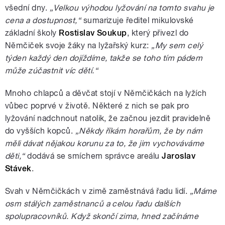
všední dny.
„Velkou výhodou lyžování na tomto svahu je
cena a dostupnost,“
sumarizuje ředitel mikulovské
základní školy
Rostislav Soukup
, který přivezl do
Němčiček svoje žáky na lyžařský kurz:
„My sem celý
týden každý den dojíždíme, takže se toho tím pádem
může zúčastnit víc dětí.“
Mnoho chlapců a děvčat stojí v Němčičkách na lyžích
vůbec poprvé v životě. Některé z nich se pak pro
lyžování nadchnout natolik, že začnou jezdit pravidelně
do vyšších kopců.
„Někdy říkám horařům, že by nám
měli dávat nějakou korunu za to, že jim vychováváme
děti,“
dodává se smíchem správce areálu
Jaroslav
Stávek
.
Svah v Němčičkách v zimě zaměstnává řadu lidí.
„Máme
osm stálých zaměstnanců a celou řadu dalších
spolupracovníků. Když skončí zima, hned začínáme