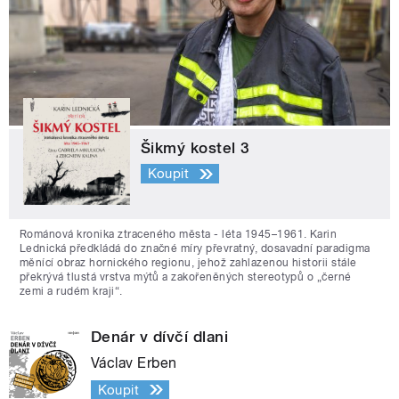
Šikmý kostel 3
Koupit
Románová kronika ztraceného města - léta 1945–1961. Karin
Lednická předkládá do značné míry převratný, dosavadní paradigma
měnící obraz hornického regionu, jehož zahlazenou historii stále
překrývá tlustá vrstva mýtů a zakořeněných stereotypů o „černé
zemi a rudém kraji“.
Denár v dívčí dlani
Václav Erben
Koupit