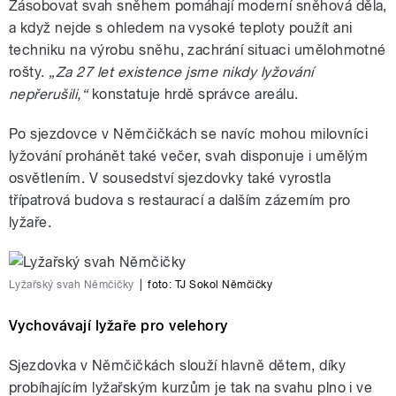
Zásobovat svah sněhem pomáhají moderní sněhová děla,
a když nejde s ohledem na vysoké teploty použít ani
techniku na výrobu sněhu, zachrání situaci umělohmotné
rošty.
„Za 27 let existence jsme nikdy lyžování
nepřerušili,“
konstatuje hrdě správce areálu.
Po sjezdovce v Němčičkách se navíc mohou milovníci
lyžování prohánět také večer, svah disponuje i umělým
osvětlením. V sousedství sjezdovky také vyrostla
třípatrová budova s restaurací a dalším zázemím pro
lyžaře.
Lyžařský svah Němčičky
|
foto:
TJ Sokol Němčičky
Vychovávají lyžaře pro velehory
Sjezdovka v Němčičkách slouží hlavně dětem, díky
probíhajícím lyžařským kurzům je tak na svahu plno i ve