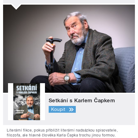
Setkání s Karlem Čapkem
Koupit
Literární fikce, pokus přiblížit literární nadsázkou spisovatele,
filozofa, ale hlavně člověka Karla Čapka trochu jinou formou.