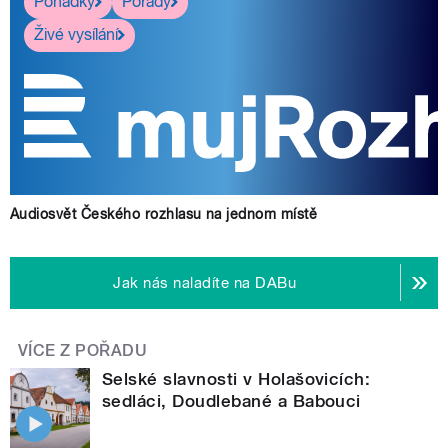
Pohádky
Pořady
Živé vysílání
Audiosvět Českého rozhlasu na jednom místě
Jak nás naladíte na DABu
VÍCE Z POŘADU
Selské slavnosti v Holašovicích:
sedláci, Doudlebané a Babouci