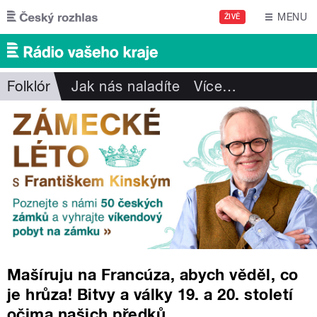
Přejít k hlavnímu obsahu
MENU
ŽIVĚ
Folklór
Jak nás naladíte
Více
…
Mašíruju na Francúza, abych věděl, co
je hrůza! Bitvy a války 19. a 20. století
očima našich předků