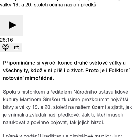
války 19. a 20. století očima našich předků
26:16
Připomínáme si výročí konce druhé světové války a
všechny ty, kdož v ní přišli o život. Proto je i Folklorní
notování mimořádné.
Spolu s historikem a ředitelem Národního ústavu lidové
kultury Martinem Šimšou zkusíme prozkoumat největší
bitvy a války 19. a 20. století na našem území a zjistit, jak
je vnímali a zvládali naši předkové. Jak ti, kteří museli
narukovat a povinně bojovat, tak jejich blízcí.
I písně v podání Hradišťanu a cimbálové muziky Jury