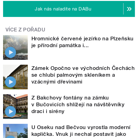
Jak nás naladíte na DABu
VÍCE Z POŘADU
Hromnické červené jezírko na Plzeňsku
je přírodní památka i...
Zámek Opočno ve východních Čechách
se chlubí palmovým skleníkem a
vzácnými dřevinami
Z Bakchovy fontány na zámku
v Bučovicích shlížejí na návštěvníky
draci i sirény
U Oseku nad Bečvou vyrostla moderní
kaplička. Vnuk ji nechal postavit jako