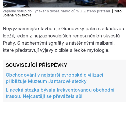
Západní vstup do Týnského dvora, vlevo dům U Zlatého prstenu
|
foto:
Jolana Nováková
Nejvýznamnější stavbou je Granovský palác s arkádovou
lodžií, jeden z nejzachovalejších renesančních skvostů
Prahy. S nádhernými sgrafity a nástěnnými malbami,
které představují výjevy z bible a řecké mytologie.
SOUVISEJÍCÍ PŘÍSPĚVKY
Obchodování v nejstarší evropské civilizaci
přibližuje Muzeum Jantarové stezky
Linecká stezka bývala frekventovanou obchodní
trasou. Nejčastěji se převážela sůl