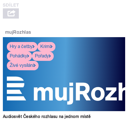
mujRozhlas
Hry a četby
Krimi
Pohádky
Pořady
Živé vysílání
Audiosvět Českého rozhlasu na jednom místě