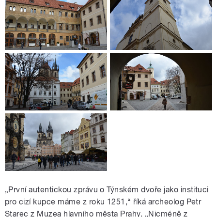
„První autentickou zprávu o Týnském dvoře jako instituci
pro cizí kupce máme z roku 1251,“ říká archeolog Petr
Starec z Muzea hlavního města Prahy. „Nicméně z