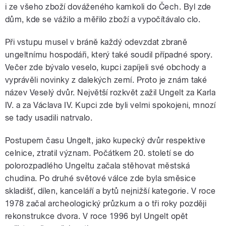
i ze všeho zboží dováženého kamkoli do Čech. Byl zde
dům, kde se vážilo a měřilo zboží a vypočítávalo clo.
Při vstupu musel v bráně každý odevzdat zbraně
ungeltnímu hospodáři, který také soudil případné spory.
Večer zde bývalo veselo, kupci zapíjeli své obchody a
vyprávěli novinky z dalekých zemí. Proto je znám také
název Veselý dvůr. Největší rozkvět zažil Ungelt za Karla
IV. a za Václava IV. Kupci zde byli velmi spokojeni, mnozí
se tady usadili natrvalo.
Postupem času Ungelt, jako kupecký dvůr respektive
celnice, ztratil význam. Počátkem 20. století se do
polorozpadlého Ungeltu začala stěhovat městská
chudina. Po druhé světové válce zde byla směsice
skladišť, dílen, kanceláří a bytů nejnižší kategorie. V roce
1978 začal archeologický průzkum a o tři roky později
rekonstrukce dvora. V roce 1996 byl Ungelt opět