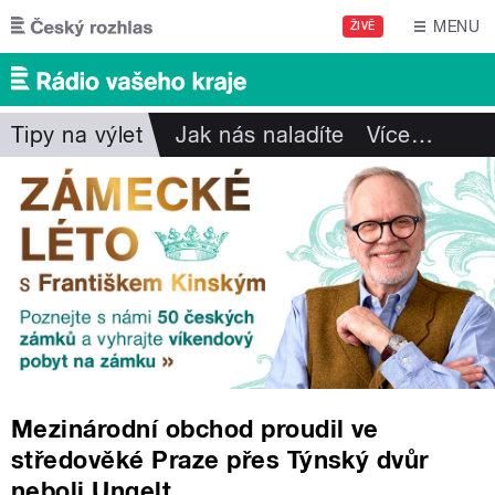
Přejít k hlavnímu obsahu
MENU
ŽIVĚ
Tipy na výlet
Jak nás naladíte
Více
…
Mezinárodní obchod proudil ve
středověké Praze přes Týnský dvůr
neboli Ungelt