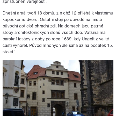
zpřístupněn veřejnosti.
Dnešní areál tvoří 18 domů, z nichž 12 přiléhá k vlastnímu
kupeckému dvoru. Ostatní stojí po obvodě na místě
původní gotické ohradní zdi. Na domech jsou patrné
stopy architektonických slohů všech dob. Většina má
barokní fasády z doby po roce 1689, kdy Ungelt z velké
části vyhořel. Původ mnohých ale sahá až na počátek 15.
století.