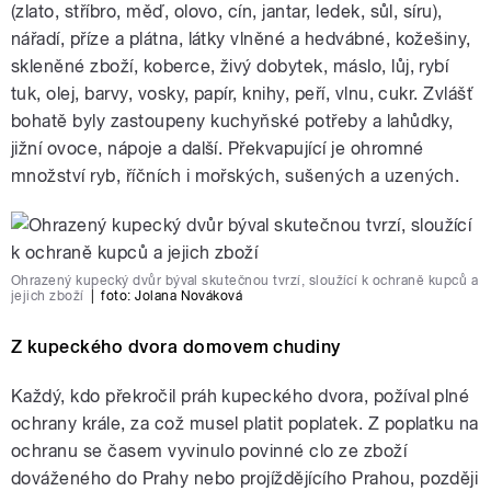
(zlato, stříbro, měď, olovo, cín, jantar, ledek, sůl, síru),
nářadí, příze a plátna, látky vlněné a hedvábné, kožešiny,
skleněné zboží, koberce, živý dobytek, máslo, lůj, rybí
tuk, olej, barvy, vosky, papír, knihy, peří, vlnu, cukr. Zvlášť
bohatě byly zastoupeny kuchyňské potřeby a lahůdky,
jižní ovoce, nápoje a další. Překvapující je ohromné
množství ryb, říčních i mořských, sušených a uzených.
Ohrazený kupecký dvůr býval skutečnou tvrzí, sloužící k ochraně kupců a
jejich zboží
|
foto:
Jolana Nováková
Z kupeckého dvora domovem chudiny
Každý, kdo překročil práh kupeckého dvora, požíval plné
ochrany krále, za což musel platit poplatek. Z poplatku na
ochranu se časem vyvinulo povinné clo ze zboží
dováženého do Prahy nebo projíždějícího Prahou, později