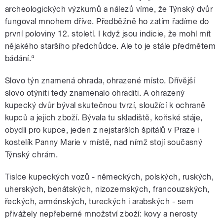
archeologických výzkumů a nálezů víme, že Týnský dvůr
fungoval mnohem dříve. Předběžně ho zatím řadíme do
první poloviny 12. století. I když jsou indicie, že mohl mít
nějakého staršího předchůdce. Ale to je stále předmětem
bádání.“
Slovo týn znamená ohrada, ohrazené místo. Dřívější
slovo otýniti tedy znamenalo ohraditi. A ohrazený
kupecký dvůr býval skutečnou tvrzí, sloužící k ochraně
kupců a jejich zboží. Bývala tu skladiště, koňské stáje,
obydlí pro kupce, jeden z nejstarších špitálů v Praze i
kostelík Panny Marie v místě, nad nímž stojí současný
Týnský chrám.
Tisíce kupeckých vozů - německých, polských, ruských,
uherských, benátských, nizozemských, francouzských,
řeckých, arménských, tureckých i arabských - sem
přivážely nepřeberné množství zboží: kovy a nerosty