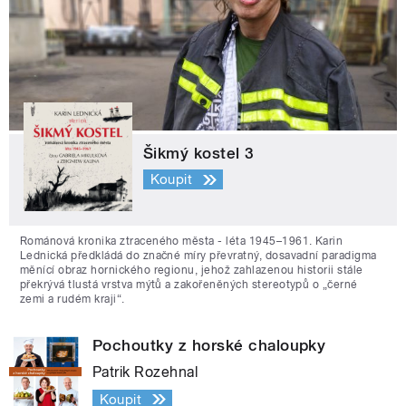
Šikmý kostel 3
Koupit
Románová kronika ztraceného města - léta 1945–1961. Karin
Lednická předkládá do značné míry převratný, dosavadní paradigma
měnící obraz hornického regionu, jehož zahlazenou historii stále
překrývá tlustá vrstva mýtů a zakořeněných stereotypů o „černé
zemi a rudém kraji“.
Pochoutky z horské chaloupky
Patrik Rozehnal
Koupit