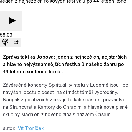
Jeden z nejhezčích folkových festivalů po 44 letech končí
58:03
Zpráva takřka Jobova: jeden z nejhezčích, nejstarších
a hlavně nejvýznamnějších festivalů našeho žánru po
44 letech existence končí.
Závěrečné koncerty Spirituál kvintetu v Lucerně jsou i po
navýšení počtu z deseti na čtrnáct téměř vyprodány.
Naopak z pozitivních zpráv je tu kalendárium, pozvánka
na Strunovrat a Kantory do Chrudimi a hlavně nové písně
skupiny Madalen z nového alba s názvem Časem
autor:
Vít Troníček