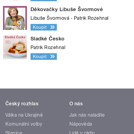
Děkovačky Libuše Švormové
Libuše Švormová - Patrik Rozehnal
Koupit
Sladké Česko
Patrik Rozehnal
Koupit
Český rozhlas
O nás
Válka na Ukrajině
Jak nás naladíte
Komunální volby
Nápověda
Stanice
Lidé v rádiu