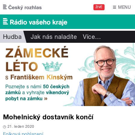
Přejít k hlavnímu obsahu
MENU
ŽIVĚ
Hudba
Jak nás naladíte
Více
…
Mohelnický dostavník končí
21. leden 2020
Folková pohlazení