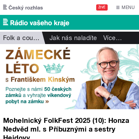
Přejít k hlavnímu obsahu
MENU
ŽIVĚ
Folk a country
Jak nás naladíte
Více
…
Mohelnický FolkFest 2025 (10): Honza
Nedvěd ml. s Příbuznými a sestry
Hejdovy