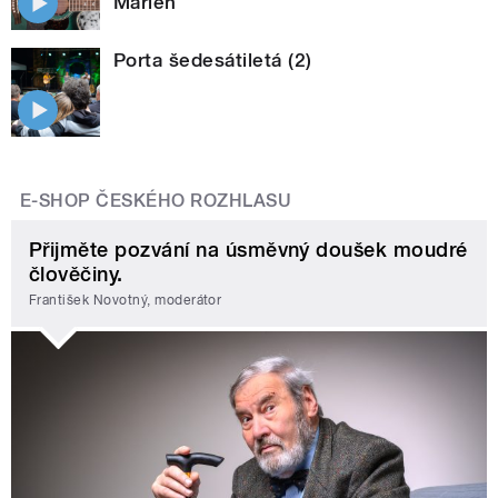
Marien
Porta šedesátiletá (2)
E-SHOP ČESKÉHO ROZHLASU
Přijměte pozvání na úsměvný doušek moudré
člověčiny.
František Novotný, moderátor