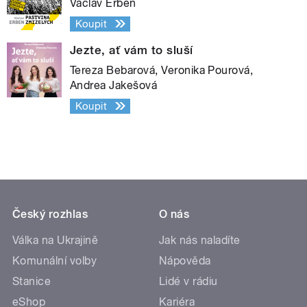
Václav Erben
Koupit
Jezte, ať vám to sluší
Tereza Bebarová, Veronika Pourová,
Andrea Jakešová
Koupit
Český rozhlas
O nás
Válka na Ukrajině
Jak nás naladíte
Komunální volby
Nápověda
Stanice
Lidé v rádiu
eShop
Kariéra