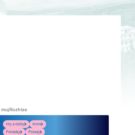
mujRozhlas
Hry a četby
Krimi
Pohádky
Pořady