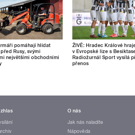
farmáři pomáhají hlídat
ŽIVĚ: Hradec Králové hraj
 před Rusy, svými
v Evropské lize s Besiktas
ími největšími obchodními
Radiožurnál Sport vysílá p
y
přenos
zhlas
O nás
ysílání
Jak nás naladíte
rchiv
Nápověda