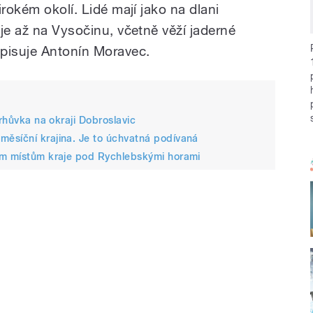
irokém okolí. Lidé mají jako na dlani
je až na Vysočinu, včetně věží jaderné
opisuje Antonín Moravec.
Trhůvka na okraji Dobroslavic
ěsíční krajina. Je to úchvatná podívaná
ím místům kraje pod Rychlebskými horami