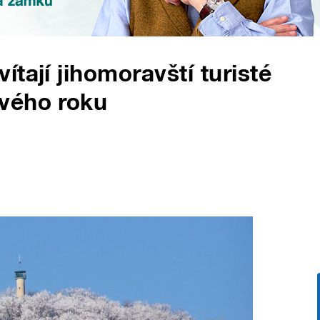
tají jihomoravští turisté
vého roku