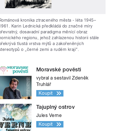
Románová kronika ztraceného města - léta 1945–
1961. Karin Lednická předkládá do značné míry
převratný, dosavadní paradigma měnící obraz
hornického regionu, jehož zahlazenou historii stále
překrývá tlustá vrstva mýtů a zakořeněných
stereotypů o „černé zemi a rudém kraji“.
Moravské pověsti
vybral a sestavil Zdeněk
Truhlář
Koupit
Tajuplný ostrov
Jules Verne
Koupit