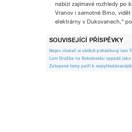
nabízí zajímavé rozhledy po š
Vranov i samotné Brno, vidět 
elektrárny v Dukovanech,“ p
SOUVISEJÍCÍ PŘÍSPĚVKY
Nejen chataři si oblíbili pohádkový lom 
Lom Družba na Sokolovsku vypadá jako m
Zatopené lomy patří k nejvyhledávanějš