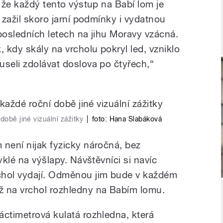
, že každý tento výstup na Babí lom je
u zažil skoro jarní podmínky i vydatnou
posledních letech na jihu Moravy vzácná.
 kdy skály na vrcholu pokryl led, vzniklo
useli zdolávat doslova po čtyřech,“
době jiné vizuální zážitky
|
foto:
Hana Slabáková
 není nijak fyzicky náročná, bez
yklé na výšlapy. Návštěvníci si navíc
chol vydají. Odměnou jim bude v každém
ž na vrchol rozhledny na Babím lomu.
áctimetrová kulatá rozhledna, která