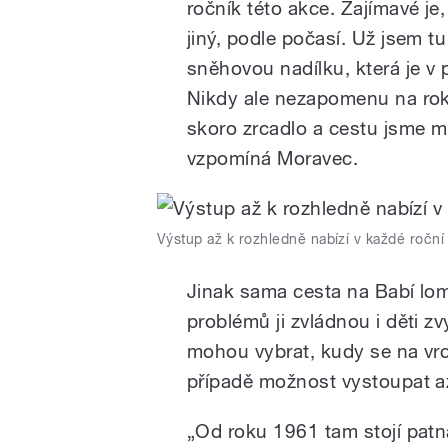
ročník této akce. Zajímavé je
jiný, podle počasí. Už jsem t
sněhovou nadílku, která je v 
Nikdy ale nezapomenu na rok,
skoro zrcadlo a cestu jsme m
vzpomíná Moravec.
Výstup až k rozhledně nabízí v každé roční 
Jinak sama cesta na Babí lom
problémů ji zvládnou i děti zv
mohou vybrat, kudy se na vr
případě možnost vystoupat a
„Od roku 1961 tam stojí patn