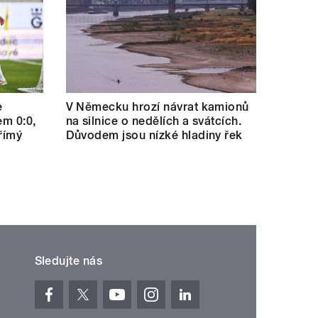
e
V Německu hrozí návrat kamionů
em 0:0,
na silnice o nedělích a svátcích.
římý
Důvodem jsou nízké hladiny řek
Sledujte nás