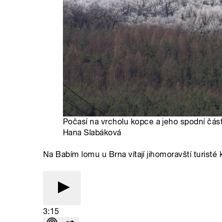
Počasí na vrcholu kopce a jeho spodní části
Hana Slabáková
Na Babím lomu u Brna vítají jihomoravští turist
3:15