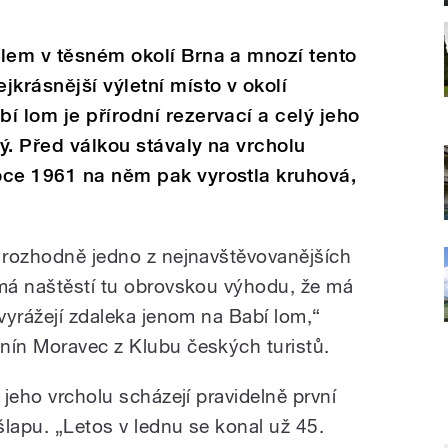
lem v těsném okolí Brna a mnozí tento
krásnější výletní místo v okolí
í lom je přírodní rezervací a celý jeho
ý. Před válkou stávaly na vrcholu
oce 1961 na něm pak vyrostla kruhová,
o rozhodně jedno z nejnavštěvovanějších
 má naštěstí tu obrovskou výhodu, že má
evyrážejí zdaleka jenom na Babí lom,“
nín Moravec z Klubu českých turistů.
 jeho vrcholu scházejí pravidelně první
šlapu. „Letos v lednu se konal už 45.