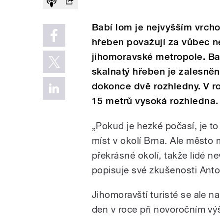
Babí lom je nejvyšším vrcho
hřeben považují za vůbec nej
jihomoravské metropole. Bab
skalnatý hřeben je zalesněn
dokonce dvě rozhledny. V r
15 metrů vysoká rozhledna.
„Pokud je hezké počasí, je t
míst v okolí Brna. Ale město
překrásné okolí, takže lidé n
popisuje své zkušenosti Anto
Jihomoravští turisté se ale na
den v roce při novoročním vý