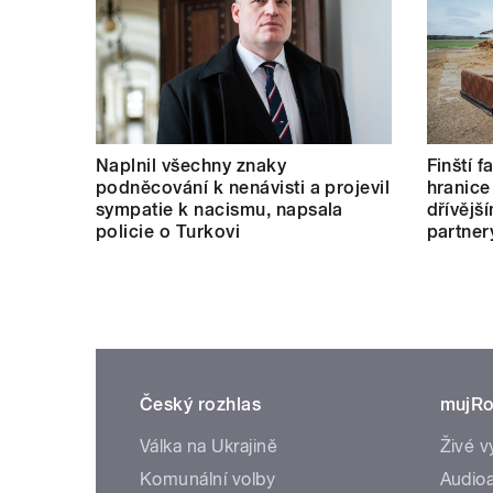
Naplnil všechny znaky
Finští 
podněcování k nenávisti a projevil
hranice
sympatie k nacismu, napsala
dřívějš
policie o Turkovi
partner
Český rozhlas
mujRo
Válka na Ukrajině
Živé v
Komunální volby
Audioa