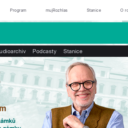
Program
mujRozhlas
Stanice
O r
udioarchiv
Podcasty
Stanice