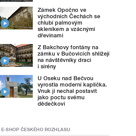
Zámek Opočno ve
východních Čechách se
chlubí palmovým
skleníkem a vzácnými
dřevinami
Z Bakchovy fontány na
zámku v Bučovicích shlížejí
na návštěvníky draci
i sirény
U Oseku nad Bečvou
vyrostla moderní kaplička.
Vnuk ji nechal postavit
jako poctu svému
dědečkovi
E-SHOP ČESKÉHO ROZHLASU