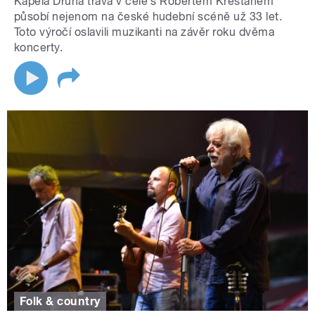
Kapela Druhá tráva v čele s Robertem Křesťanem
působí nejenom na české hudební scéně už 33 let.
Toto výročí oslavili muzikanti na závěr roku dvěma
koncerty.
Folk & country