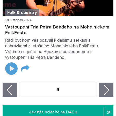
Folk & country
10. listopad 2024
Vystoupení Tria Petra Bendeho na Mohelnickém
FolkFestu
Rádi bychom vás pozvali k dalšímu setkání s
nahrávkami z letošního Mohelnického FolkFestu.
Vrátíme se ještě na Bouzov a poslechneme si
vystoupení Tria Petra Bendeho.
STRÁNKY
9
n
zí
Jak nás naladíte na DABu