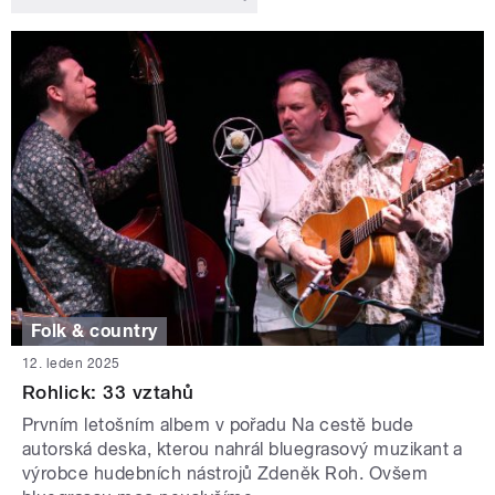
Folk & country
12. leden 2025
Rohlick: 33 vztahů
Prvním letošním albem v pořadu Na cestě bude
autorská deska, kterou nahrál bluegrasový muzikant a
výrobce hudebních nástrojů Zdeněk Roh. Ovšem