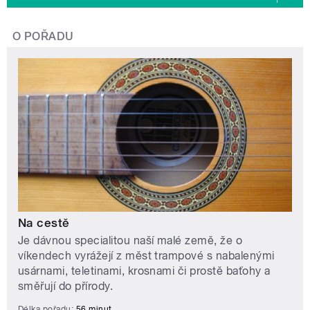
O POŘADU
Na cestě
Je dávnou specialitou naší malé země, že o
víkendech vyrážejí z měst trampové s nabalenými
usárnami, teletinami, krosnami či prostě baťohy a
směřují do přírody.
Délka pořadu:
56 minut