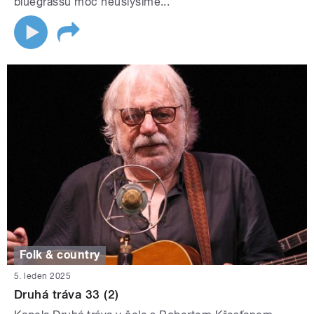
bluegrassu moc neuslyšíme...
Folk & country
5. leden 2025
Druhá tráva 33 (2)