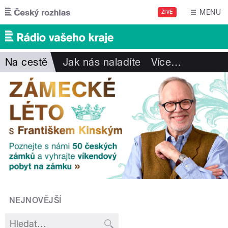
Přejít k hlavnímu obsahu
MENU
ŽIVĚ
Na cestě
Jak nás naladíte
Více
…
NEJNOVĚJŠÍ