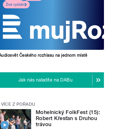
Živé vysílání
Audiosvět Českého rozhlasu na jednom místě
Jak nás naladíte na DABu
VÍCE Z POŘADU
Mohelnický FolkFest (15):
Robert Křesťan s Druhou
trávou