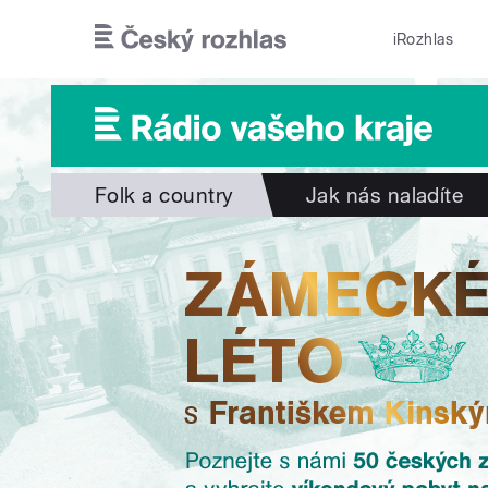
Přejít k hlavnímu obsahu
iRozhlas
Folk a country
Jak nás naladíte