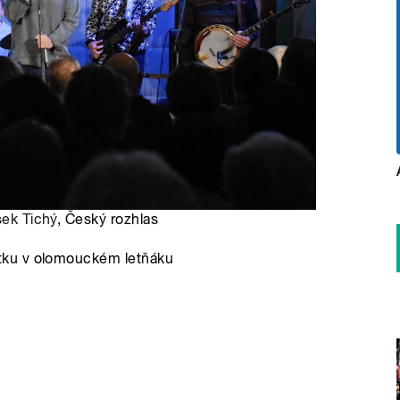
šek Tichý
, Český rozhlas
tku v olomouckém letňáku