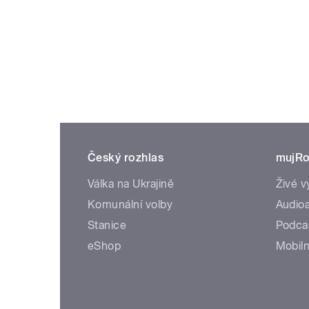
Český rozhlas
mujRo
Válka na Ukrajině
Živé v
Komunální volby
Audioa
Stanice
Podca
eShop
Mobiln