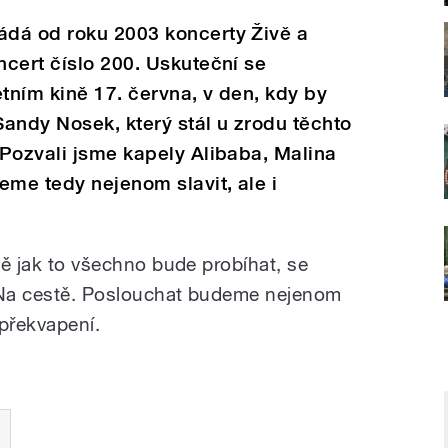
dá od roku 2003 koncerty Živě a
cert číslo 200. Uskuteční se
ním kině 17. června, v den, kdy by
andy Nosek, který stál u zrodu těchto
Pozvali jsme kapely Alibaba, Malina
eme tedy nejenom slavit, ale i
vně jak to všechno bude probíhat, se
u Na cestě. Poslouchat budeme nejenom
 překvapení.