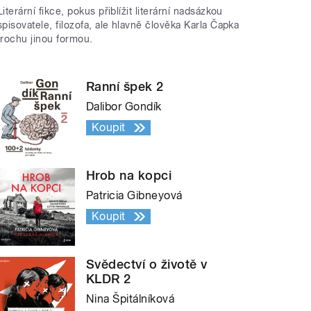
Literární fikce, pokus přiblížit literární nadsázkou
spisovatele, filozofa, ale hlavně člověka Karla Čapka
trochu jinou formou.
Ranní špek 2
Dalibor Gondík
Koupit
Hrob na kopci
Patricia Gibneyová
Koupit
Svědectví o životě v
KLDR 2
Nina Špitálníková