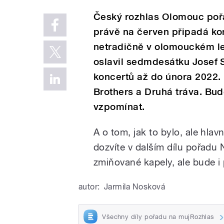
Český rozhlas Olomouc pořá
právě na červen připadá kon
netradičně v olomouckém let
oslavil sedmdesátku Josef S
koncertů až do února 2022. 
Brothers a Druhá tráva. Bud
vzpomínat.
A o tom, jak to bylo, ale hla
dozvíte v dalším dílu pořad
zmiňované kapely, ale bude i
autor:
Jarmila Nosková
Všechny díly pořadu na mujRozhlas