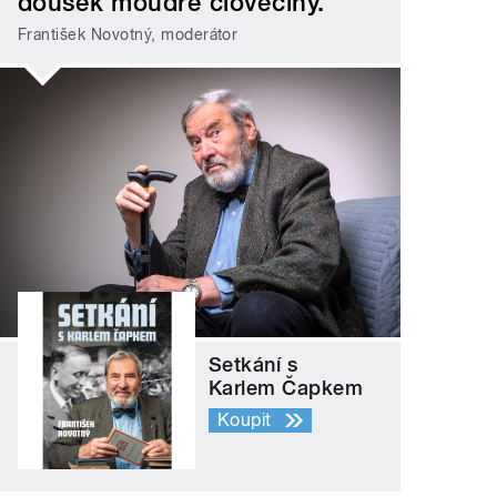
doušek moudré člověčiny.
František Novotný, moderátor
Setkání s
Karlem Čapkem
Koupit