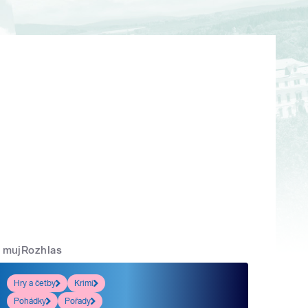
mujRozhlas
Hry a četby
Krimi
Pohádky
Pořady