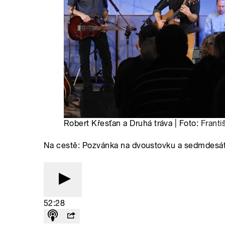
Robert Křesťan a Druhá tráva | Foto:
Franti
Na cestě: Pozvánka na dvoustovku a sedmdesá
52:28