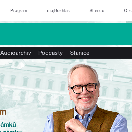
Program
mujRozhlas
Stanice
O r
Audioarchiv
Podcasty
Stanice