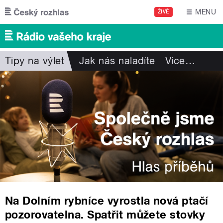
Přejít k hlavnímu obsahu
MENU
ŽIVĚ
Tipy na výlet
Jak nás naladíte
Více
…
Na Dolním rybníce vyrostla nová ptačí
pozorovatelna. Spatřit můžete stovky