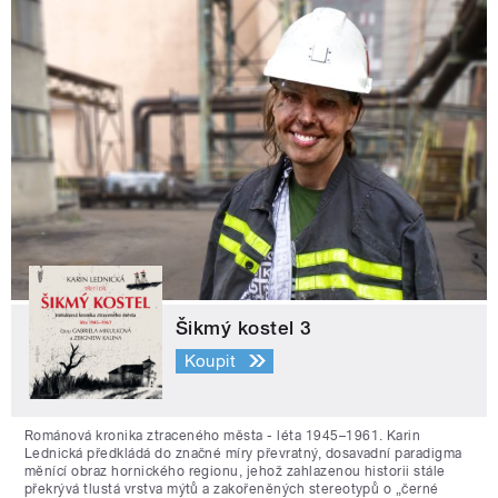
Šikmý kostel 3
Koupit
Románová kronika ztraceného města - léta 1945–1961. Karin
Lednická předkládá do značné míry převratný, dosavadní paradigma
měnící obraz hornického regionu, jehož zahlazenou historii stále
překrývá tlustá vrstva mýtů a zakořeněných stereotypů o „černé