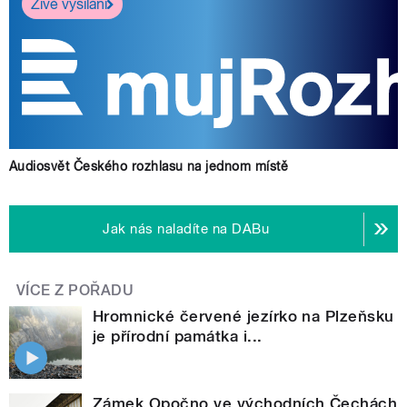
Živé vysílání
Audiosvět Českého rozhlasu na jednom místě
Jak nás naladíte na DABu
VÍCE Z POŘADU
Hromnické červené jezírko na Plzeňsku
je přírodní památka i...
Zámek Opočno ve východních Čechách