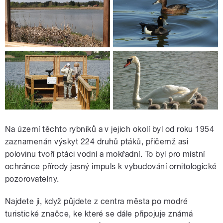
Na území těchto rybníků a v jejich okolí byl od roku 1954
zaznamenán výskyt 224 druhů ptáků, přičemž asi
polovinu tvoří ptáci vodní a mokřadní. To byl pro místní
ochránce přírody jasný impuls k vybudování ornitologické
pozorovatelny.
Najdete ji, když půjdete z centra města po modré
turistické značce, ke které se dále připojuje známá