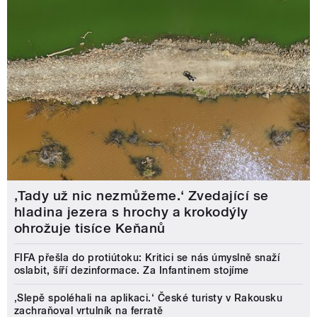
‚Tady už nic nezmůžeme.‘ Zvedající se
hladina jezera s hrochy a krokodýly
ohrožuje tisíce Keňanů
FIFA přešla do protiútoku: Kritici se nás úmyslně snaží
oslabit, šíří dezinformace. Za Infantinem stojíme
‚Slepě spoléhali na aplikaci.‘ České turisty v Rakousku
zachraňoval vrtulník na ferratě