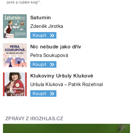
zemi a rudém kraji“.
Saturnin
Zdeněk Jirotka
Koupit
Nic nebude jako dřív
Petra Soukupová
Koupit
Klukoviny Uršuly Klukové
Uršula Kluková – Patrik Rozehnal
Koupit
ZPRÁVY Z IROZHLAS.CZ