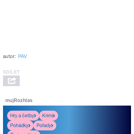
autor:
PAV
mujRozhlas
Hry a četby
Krimi
Pohádky
Pořady