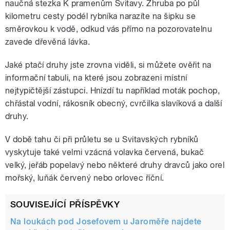
naučná stezka K pramenům Svitavy. Zhruba po půl
kilometru cesty podél rybníka narazíte na šipku se
směrovkou k vodě, odkud vás přímo na pozorovatelnu
zavede dřevěná lávka.
Jaké ptačí druhy jste zrovna viděli, si můžete ověřit na
informační tabuli, na které jsou zobrazeni místní
nejtypičtější zástupci. Hnízdí tu například moták pochop,
chřástal vodní, rákosník obecný, cvrčilka slavíková a další
druhy.
V době tahu či při průletu se u Svitavských rybníků
vyskytuje také velmi vzácná volavka červená, bukač
velký, jeřáb popelavý nebo některé druhy dravců jako orel
mořský, luňák červený nebo orlovec říční.
SOUVISEJÍCÍ PŘÍSPĚVKY
Na loukách pod Josefovem u Jaroměře najdete